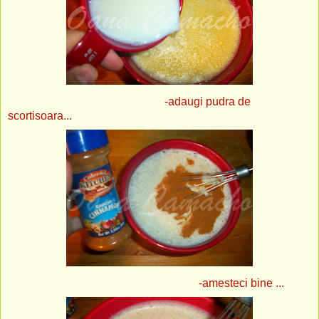
-adaugi pudra de
scortisoara...
-amesteci bine ...