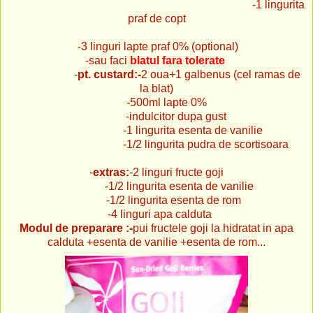
-1 lingurita
praf de copt
-3 linguri lapte praf 0% (optional)
-sau faci
blatul fara tolerate
-
pt. custard:-
2 oua+1 galbenus (cel ramas de
la blat)
-500ml lapte 0%
-indulcitor dupa gust
-1 lingurita esenta de vanilie
-1/2 lingurita pudra de scortisoara
-
extras:
-2 linguri fructe goji
-1/2 lingurita esenta de vanilie
-1/2 lingurita esenta de rom
-4 linguri apa calduta
Modul de preparare :-
pui fructele goji la hidratat in apa
calduta +esenta de vanilie +esenta de rom...