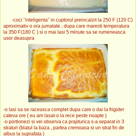
-coci "inteligenta" in cuptorul preincalzit la 250 F (120 C)
aproximativ o ora jumatate , dupa care maresti temperatura
la 350 F(180 C ) si o mai lasi 5 minute sa se rumeneasca
usor deasupra
-o lasi sa se raceasca complet dupa care o dai la frigider
cateva ore ( eu am lasat-o la rece peste noapte )
-o portionezi si vei observa ca prajiturica s-a separat in 3
straturi (blatul la baza , partea cremoasa si un strat fin de
albus la suprafata )