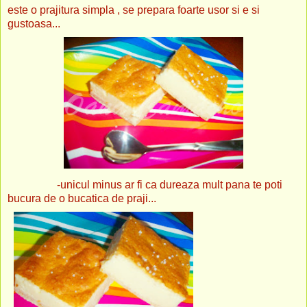
este o prajitura simpla , se prepara foarte usor si e si
gustoasa...
-unicul minus ar fi ca dureaza mult pana te poti
bucura de o bucatica de praji...