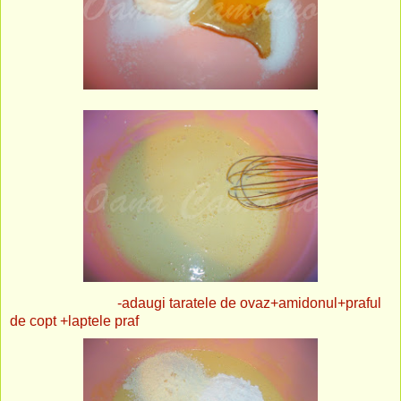
-adaugi taratele de ovaz+amidonul+praful
de copt +laptele praf