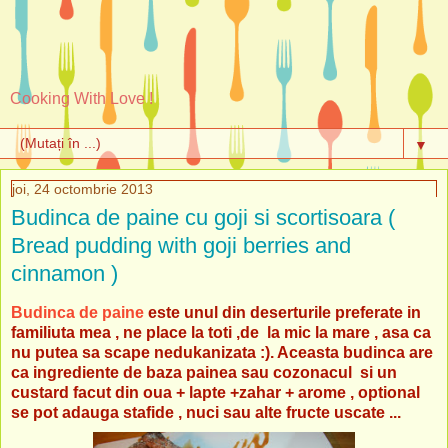
Cooking With Love !
▼
joi, 24 octombrie 2013
Budinca de paine cu goji si scortisoara (
Bread pudding with goji berries and
cinnamon )
Budinca de paine
este unul din deserturile preferate in
familiuta mea , ne place la toti ,de la mic la mare , asa ca
nu putea sa scape nedukanizata :). Aceasta budinca are
ca ingrediente de baza painea sau cozonacul si un
custard facut din oua + lapte +zahar + arome , optional
se pot adauga stafide , nuci sau alte fructe uscate ...