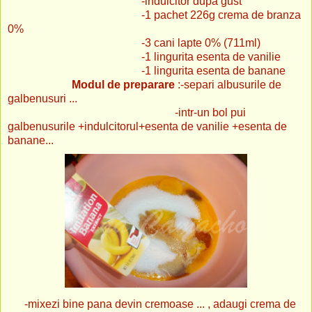
-indulcitor dupa gust
-1 pachet 226g crema de branza
0%
-3 cani lapte 0% (711ml)
-1 lingurita esenta de vanilie
-1 lingurita esenta de banane
Modul de preparare
:-separi albusurile de
galbenusuri ...
-intr-un bol pui
galbenusurile +indulcitorul+esenta de vanilie +esenta de
banane...
-mixezi bine pana devin cremoase ... , adaugi crema de