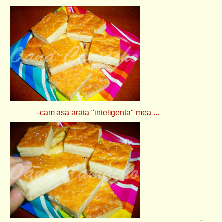
-cam asa arata "inteligenta" mea ...
-