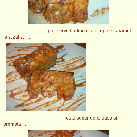
-poti servii budinca cu sirop de caramel
fara zahar ...
-este super delicioasa si
aromata ...