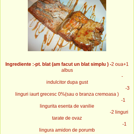
Ingrediente :-pt. blat (am facut un blat simplu ) -
2 oua+1
albus
-
indulcitor dupa gust
-3
linguri iaurt grecesc 0%(sau o branza cremoasa )
-1
lingurita esenta de vanilie
-2 linguri
tarate de ovaz
-1
lingura amidon de porumb