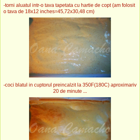
-torni aluatul intr-o tava tapetata cu hartie de copt (am folosit
o tava de 18x12 inches=45,72x30,48 cm)
-coci blatul in cuptorul preincalzit la 350F(180C) aproximariv
20 de minute ...