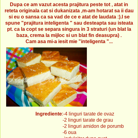
Dupa ce am vazut acesta prajitura peste tot , atat in
reteta originala cat si dukanizata ,m-am hotarat sa ii dau
si eu o sansa ca sa vad de ce e atat de laudata :).I se
spune "prajitura inteligenta " sau desteapta sau isteata
pt. ca la copt se separa singura in 3 straturi (un blat la
baza, crema la mijloc si un blat fin deasupra) .
Cam asa mi-a iesit mie "inteligenta "...
Ingrediente
:-4 linguri tarate de ovaz
-2 linguri tarate de grau
-2 linguri amidon de porumb
-6 oua