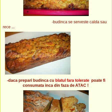
-budinca se serveste calda sau
rece ...
-daca prepari budinca cu
blatul fara tolerate
poate fi
consumata inca din faza de ATAC !