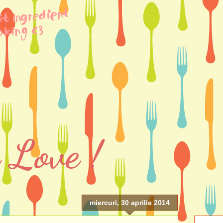
 Love !
miercuri, 30 aprilie 2014