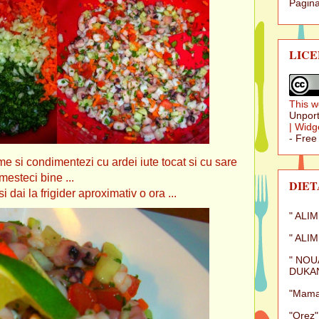
Pagina
LICE
This w
Unport
|
Widg
- Free
ime si condimentezi cu ardei iute tocat si cu sare
esteci bine ...
DIET
i dai la frigider aproximativ o ora ...
" ALI
" ALI
" NOU
DUKAN
"Mamal
"Orez"