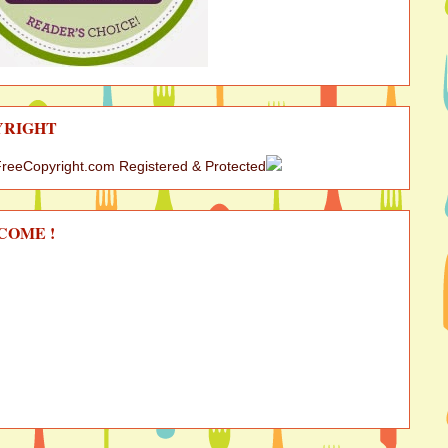
YRIGHT
COME !