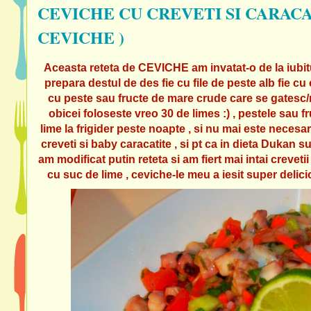
CEVICHE CU CREVETI SI CARACA
CEVICHE )
Aceasta reteta de CEVICHE am invatat-o de la iubitul
prepara destul de des fie cu file de peste alb fie cu 
cu peste sau fructe de mare crude care se gatesc/
obicei foloseste vreo 30 de limes :) , pestele sau f
lime la frigider peste noapte , si nu mai este necesar
creveti si baby caracatite , si pt ca in dieta Dukan 
am modificat putin reteta si am fiert mai intai creve
cu suc de lime , ceviche-le meu a iesit super delicio