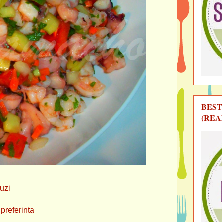
BEST
(REA
ruzi
ferinta