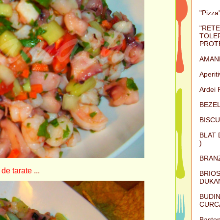
"Pizza"
"RETE
TOLER
PROTE
AMAN
Aperit
Ardei 
BEZEL
BISCU
BLAT 
)
BRAN
i de tarate
...
BRIOS
DUKAN
BUDIN
CURC
Baston