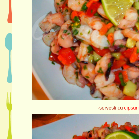
-servesti cu
cipsur