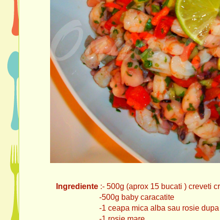
Ingrediente
:- 500g (aprox 15 bucati ) creveti c
-500g baby caracatite
-1 ceapa mica alba sau rosie dupa pre
-1 rosie mare