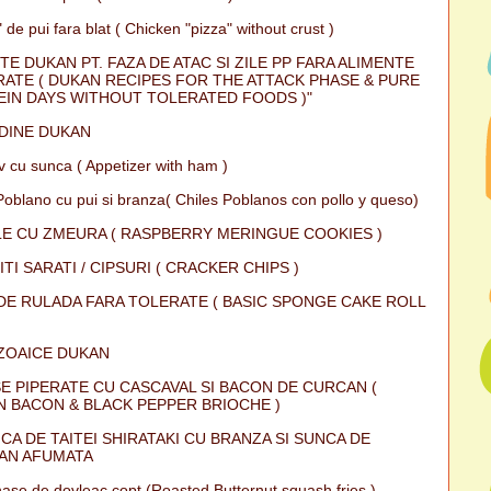
 de pui fara blat ( Chicken "pizza" without crust )
TE DUKAN PT. FAZA DE ATAC SI ZILE PP FARA ALIMENTE
ATE ( DUKAN RECIPES FOR THE ATTACK PHASE & PURE
IN DAYS WITHOUT TOLERATED FOODS )"
DINE DUKAN
iv cu sunca ( Appetizer with ham )
Poblano cu pui si branza( Chiles Poblanos con pollo y queso)
E CU ZMEURA ( RASPBERRY MERINGUE COOKIES )
ITI SARATI / CIPSURI ( CRACKER CHIPS )
DE RULADA FARA TOLERATE ( BASIC SPONGE CAKE ROLL
ZOAICE DUKAN
E PIPERATE CU CASCAVAL SI BACON DE CURCAN (
 BACON & BLACK PEPPER BRIOCHE )
CA DE TAITEI SHIRATAKI CU BRANZA SI SUNCA DE
AN AFUMATA
ase de dovleac copt (Roasted Butternut squash fries )