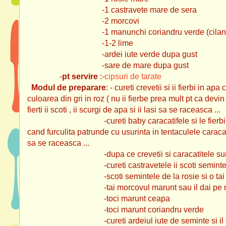
-1 castravete mare de sera
-2 morcovi
-1 manunchi coriandru verde (cilant
-1-2 lime
-ardei iute verde dupa gust
-sare de mare dupa gust
-
pt servire
:
-
cipsuri de tarate
Modul de preparare
: - cureti crevetii si ii fierbi in 
culoarea din gri in roz ( nu ii fierbe prea mult pt ca dev
fierti ii scoti , ii scurgi de apa si ii lasi sa se raceasca ...
-cureti baby caracatifele si le fierbi aproxi
cand furculita patrunde cu usurinta in tentaculele caracati
sa se raceasca ...
-dupa ce crevetii si caracatitele sunt reci 
-cureti castravetele ii scoti semintele cu ajuto
-scoti semintele de la rosie si o tai in
-tai morcovul marunt sau il dai pe raz
-toci marunt ceapa
-toci marunt coriandru verde
-cureti ardeiul iute de seminte si il to