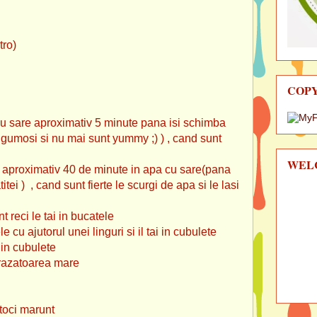
ro)
COP
apa cu sare aproximativ 5 minute pana isi schimba
in gumosi si nu mai sunt yummy ;) ) , cand sunt
WEL
mativ 40 de minute in apa cu sare(pana
tei ) , cand sunt fierte le scurgi de apa si le lasi
le tai in bucatele
rul unei linguri si il tai in cubulete
 cubulete
atoarea mare
ci marunt