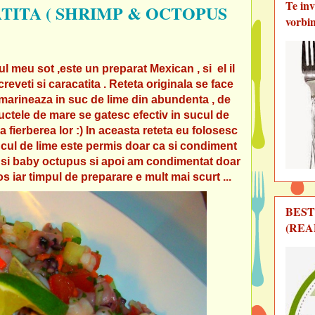
Te in
TITA ( SHRIMP & OCTOPUS
vorbi
 meu sot ,este un preparat Mexican , si el il
creveti si caracatita . Reteta originala se face
marineaza in suc de lime din abundenta , de
ructele de mare se gatesc efectiv in sucul de
a fierberea lor :) In aceasta reteta eu folosesc
sucul de lime este permis doar ca si condiment
tii si baby octupus si apoi am condimentat doar
s iar timpul de preparare e mult mai scurt ...
BEST
(REA