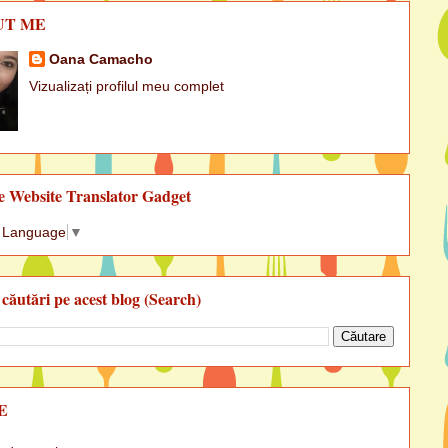
UT ME
Oana Camacho
Vizualizați profilul meu complet
e Website Translator Gadget
t Language
▼
 căutări pe acest blog (Search)
E