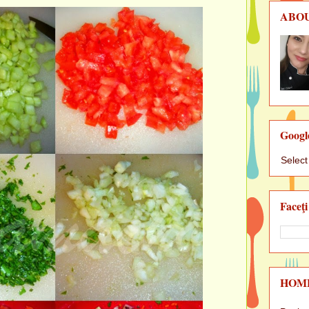
ABO
Googl
Selec
Faceţi
HOM