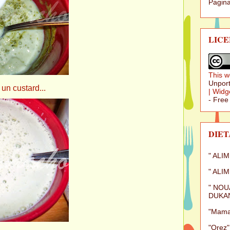
Pagina
LICE
This w
Unport
stard...
|
Widg
- Free
DIET
" ALI
" ALI
" NOU
DUKAN
"Mamal
"Orez"