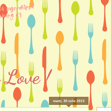
 Love !
marți, 30 iulie 2013