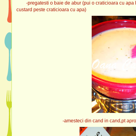
-pregatesti o baie de abur (pui o craticioara cu apa la f
custard peste craticioara cu apa)
-amesteci din cand in cand,pt aproximati