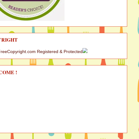
YRIGHT
COME !