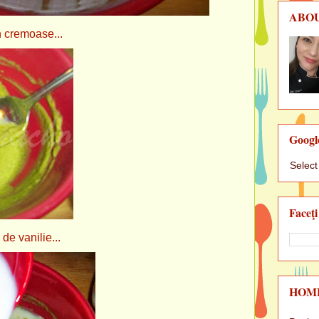
ABO
moase...
Googl
Selec
Faceţi
ilie...
HOM