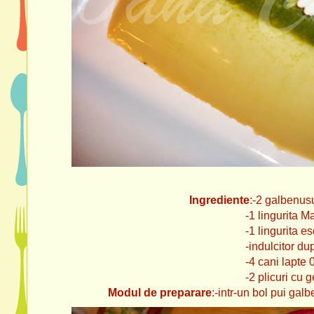
Ingrediente
:-2 galbenus
-1 lingurita Matcha (pudra 
-1 lingurita esenta de 
-indulcitor dupa g
-4 cani lapte 0
-2 plicuri cu gelatina neutr
Modul de preparare
:-intr-un bol pui ga