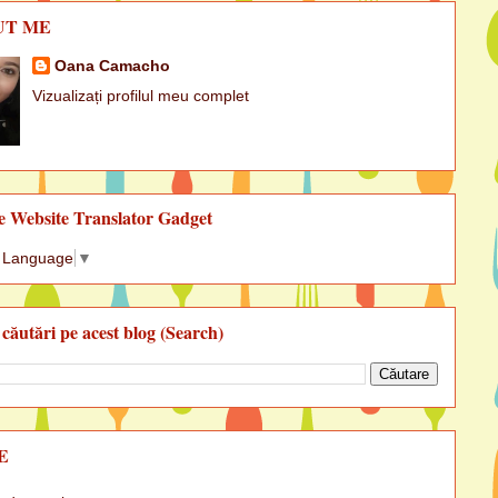
UT ME
Oana Camacho
Vizualizați profilul meu complet
e Website Translator Gadget
t Language
▼
 căutări pe acest blog (Search)
E