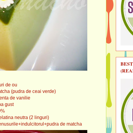
BEST
(REA
uri de ou
de ceai verde)
vanilie
ust
%
a (2 linguri)
lbenusurile+indulcitorul+pudra de matcha