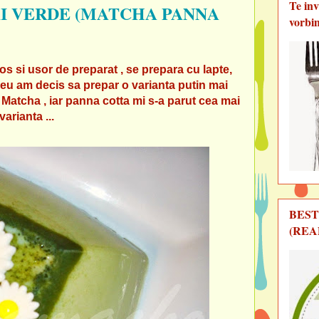
Te in
AI VERDE (MATCHA PANNA
vorbi
s si usor de preparat , se prepara cu lapte,
.., eu am decis sa prepar o varianta putin mai
 Matcha , iar panna cotta mi s-a parut cea mai
arianta ...
BEST
(REA