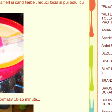
iert si cand fierbe , reduci focul si pui bolul cu
"Pizza"
"RETE
TOLER
PROTE
AMAN
Aperit
Ardei 
BEZEL
BISCU
BLAT 
)
BRAN
BRIOS
DUKAN
v 10-15 minute...
BUDIN
CURC
Baston