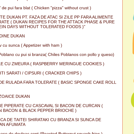
 de pui fara blat ( Chicken "pizza" without crust )
TE DUKAN PT. FAZA DE ATAC SI ZILE PP FARA ALIMENTE
ATE ( DUKAN RECIPES FOR THE ATTACK PHASE & PURE
IN DAYS WITHOUT TOLERATED FOODS )"
DINE DUKAN
iv cu sunca ( Appetizer with ham )
Poblano cu pui si branza( Chiles Poblanos con pollo y queso)
E CU ZMEURA ( RASPBERRY MERINGUE COOKIES )
ITI SARATI / CIPSURI ( CRACKER CHIPS )
DE RULADA FARA TOLERATE ( BASIC SPONGE CAKE ROLL
ZOAICE DUKAN
E PIPERATE CU CASCAVAL SI BACON DE CURCAN (
 BACON & BLACK PEPPER BRIOCHE )
CA DE TAITEI SHIRATAKI CU BRANZA SI SUNCA DE
AN AFUMATA
ase de dovleac copt (Roasted Butternut squash fries )