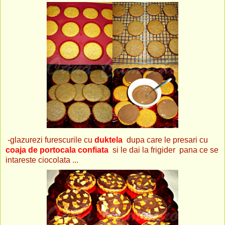
-glazurezi furescurile cu
duktela
dupa care le presari cu
coaja de portocala confiata
si le dai la frigider pana ce se
intareste ciocolata ...