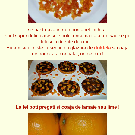
-se pastreaza intr-un borcanel inchis ...
-sunt super delicioase si le poti consuma ca atare sau se pot
folosi la diferite dulciuri ...
Eu am facut niste fursecuri cu glazura de
duktela
si coaja
de portocala confiata , un deliciu !
La fel poti pregati si coaja de lamaie sau lime !