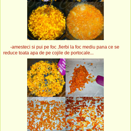
-amesteci si pui pe foc ,fierbi la foc mediu pana ce se
reduce toata apa de pe cojile de portocale...