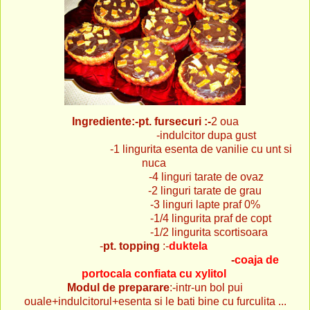
Ingrediente:-pt. fursecuri :-
2 oua
-indulcitor dupa gust
-1 lingurita esenta de vanilie cu unt si
nuca
-4 linguri tarate de ovaz
-2 linguri tarate de grau
-3 linguri lapte praf 0%
-1/4 lingurita praf de copt
-1/2 lingurita scortisoara
-
pt. topping
:-
duktela
-
coaja de
portocala confiata cu xylitol
Modul de preparare
:-intr-un bol pui
ouale+indulcitorul+esenta si le bati bine cu furculita ...