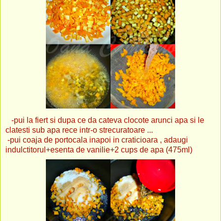
-pui la fiert si dupa ce da cateva clocote arunci apa si le
clatesti sub apa rece intr-o strecuratoare ...
-pui coaja de portocala inapoi in craticioara , adaugi
indulctitorul+esenta de vanilie+2 cups de apa (475ml)