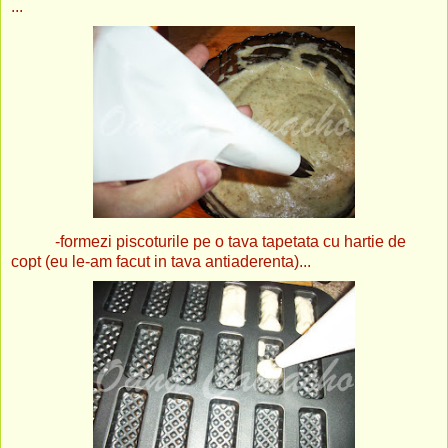
...
-formezi piscoturile pe o tava tapetata cu hartie de
copt (eu le-am facut in tava antiaderenta)...