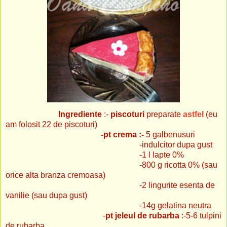
Ingrediente
:-
piscoturi
preparate
astfel
(eu
am folosit 22 de piscoturi)
-pt crema :-
5 galbenusuri
-indulcitor dupa gust
-1 l lapte 0%
-800 g ricotta 0% (sau
orice alta branza cremoasa)
-2 lingurite esenta de
vanilie (sau dupa gust)
-14g gelatina neutra
-
pt jeleul de rubarba
:-5-6 tulpini
de rubarba