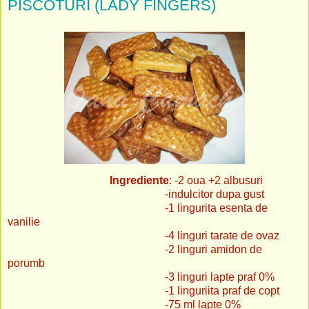
PISCOTURI (LADY FINGERS)
Ingrediente
: -2 oua +2 albusuri
-indulcitor dupa gust
-1 lingurita esenta de
vanilie
-4 linguri tarate de ovaz
-2 linguri amidon de
porumb
-3 linguri lapte praf 0%
-1 linguriita praf de copt
-75 ml lapte 0%