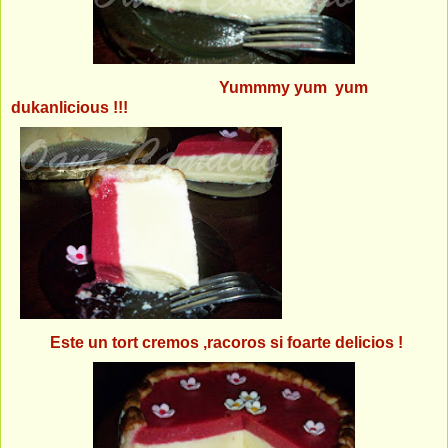
Yummmy yum yum
dukanlicious !!!
Este un tort cremos ,racoros si foarte delicios !