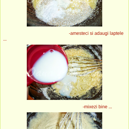
-amesteci si adaugi laptele
...
-mixezi bine ...