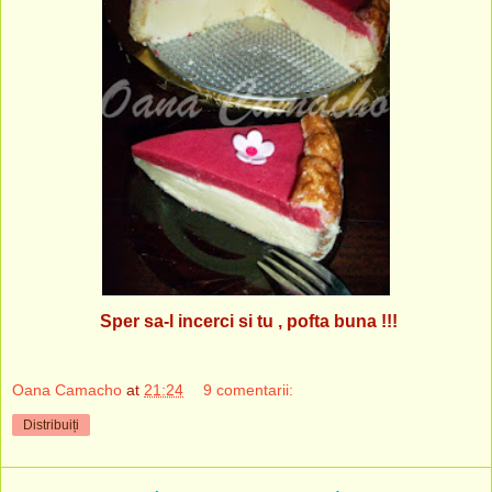
Sper sa-l incerci si tu , pofta buna !!!
Oana Camacho
at
21:24
9 comentarii:
Distribuiți