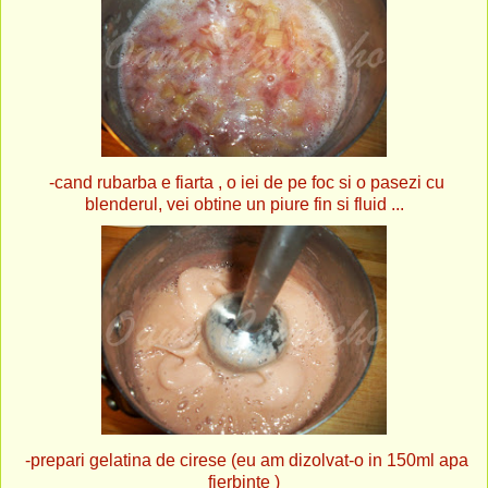
-cand rubarba e fiarta , o iei de pe foc si o pasezi cu
blenderul, vei obtine un piure fin si fluid ...
-prepari gelatina de cirese (eu am dizolvat-o in 150ml apa
fierbinte )