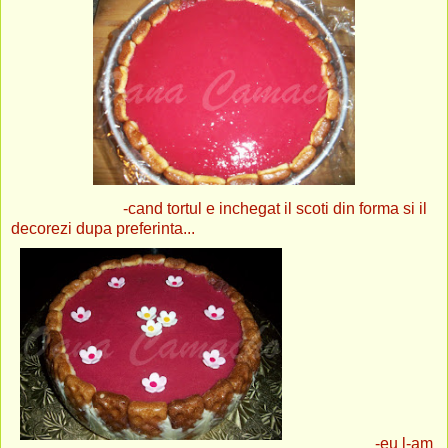
-cand tortul e inchegat il scoti din forma si il
decorezi dupa preferinta...
-eu l-am