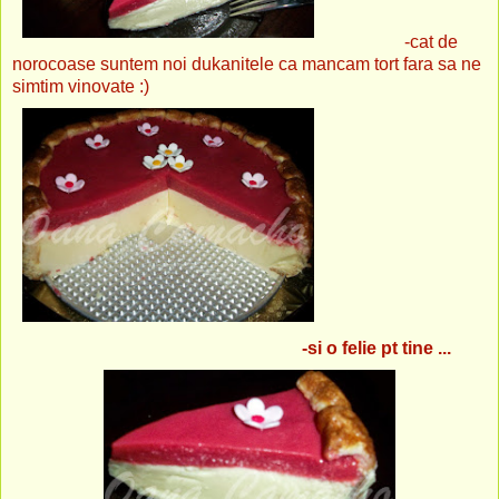
-cat de
norocoase suntem noi dukanitele ca mancam tort fara sa ne
simtim vinovate :)
-si o felie pt tine ...