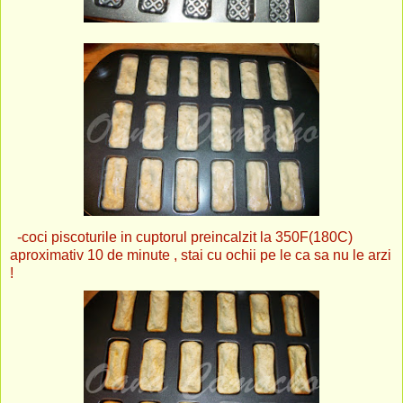
-coci piscoturile in cuptorul preincalzit la 350F(180C)
aproximativ 10 de minute , stai cu ochii pe le ca sa nu le arzi
!