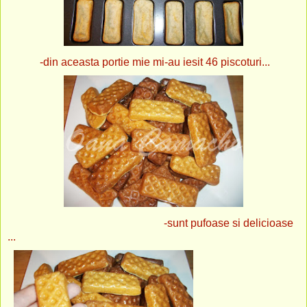
-din aceasta portie mie mi-au iesit 46 piscoturi...
-sunt pufoase si delicioase
...