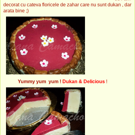
decorat cu cateva floricele de zahar care nu sunt dukan , dar
arata bine ;)
Yummy yum yum !
Dukan & Delicious
!