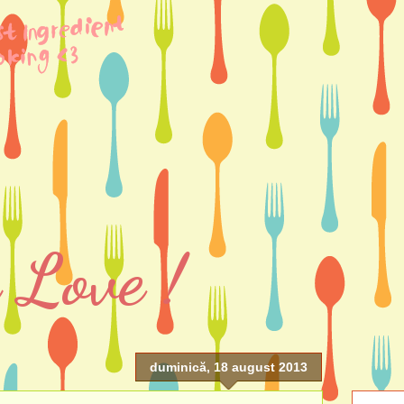
 Love !
duminică, 18 august 2013