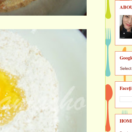
ABO
Googl
Selec
Faceţi
HOM