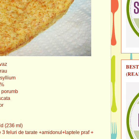
ovaz
BEST
au
(REA
lium
%
rumb
ata
r
6 ml)
e 3 feluri de tarate +amidonul+laptele praf +