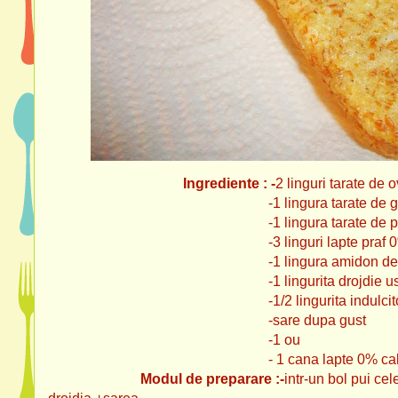
Ingrediente : -
2 linguri tarate de 
-1 lingura tarate de gr
-1 lingura tarate de psyl
-3 linguri lapte praf 0
-1 lingura amidon de po
-1 lingurita drojdie usc
-1/2 lingurita indulcito
-sare dupa gust
-1 ou
- 1 cana lapte 0% cald (23
Modul de preparare :-
intr-un bol pui cel