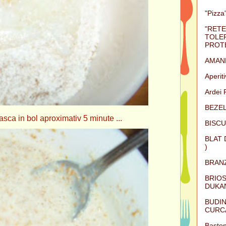
"Pizza"
"RETE
TOLER
PROTE
AMAN
Aperit
Ardei 
BEZEL
asca in bol aproximativ 5 minute ...
BISCU
BLAT 
)
BRAN
BRIOS
DUKAN
BUDIN
CURC
Baston