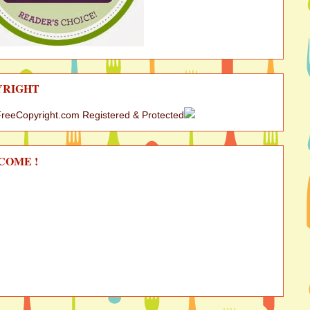
YRIGHT
COME !