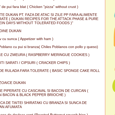
 de pui fara blat ( Chicken "pizza" without crust )
TE DUKAN PT. FAZA DE ATAC SI ZILE PP FARA ALIMENTE
ATE ( DUKAN RECIPES FOR THE ATTACK PHASE & PURE
IN DAYS WITHOUT TOLERATED FOODS )"
DINE DUKAN
iv cu sunca ( Appetizer with ham )
Poblano cu pui si branza( Chiles Poblanos con pollo y queso)
E CU ZMEURA ( RASPBERRY MERINGUE COOKIES )
ITI SARATI / CIPSURI ( CRACKER CHIPS )
DE RULADA FARA TOLERATE ( BASIC SPONGE CAKE ROLL
ZOAICE DUKAN
E PIPERATE CU CASCAVAL SI BACON DE CURCAN (
 BACON & BLACK PEPPER BRIOCHE )
CA DE TAITEI SHIRATAKI CU BRANZA SI SUNCA DE
AN AFUMATA
ase de dovleac copt (Roasted Butternut squash fries )