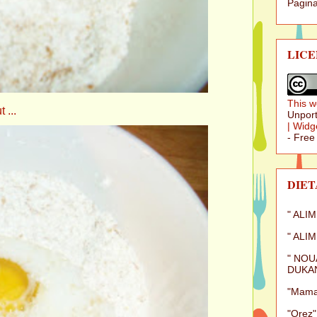
Pagina
LICE
This w
 ...
Unport
|
Widg
- Free
DIET
" ALI
" ALI
" NOU
DUKAN
"Mamal
"Orez"