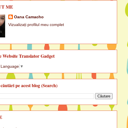
UT ME
Oana Camacho
Vizualizați profilul meu complet
e Website Translator Gadget
t Language
▼
 căutări pe acest blog (Search)
E