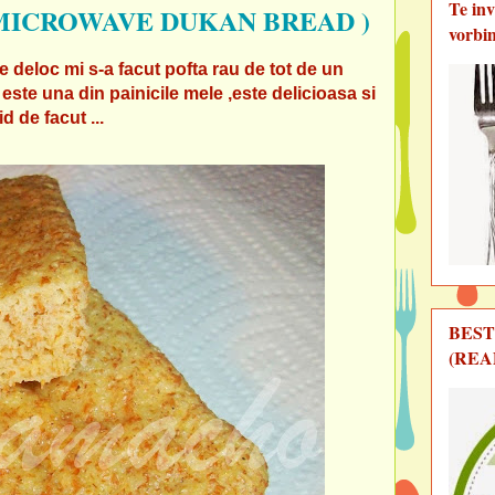
Te in
MICROWAVE DUKAN BREAD )
vorbi
 deloc mi s-a facut pofta rau de tot de un
ste una din painicile mele ,este delicioasa si
d de facut ...
BEST
(REA