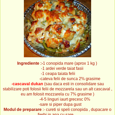
Ingrediente :-
1 conopida mare (aprox 1 kg )
-1 ardei verde taiat fasii
-1 ceapa taiata felii
-cateva felii de sunca 2% grasime
-
cascaval dukan
(sau daca esti in consolidare sau
stabilizare poti folosii felii de mozzarela sau un alt cascaval ,
eu am folosit mozzarela cu 7% grasime )
-4-5 linguri iaurt grecesc 0%
-sare si piper dupa gust
Modul de preparare
:- cureti si speli conopida , dupacare o
fierbi in apa cu sare ...