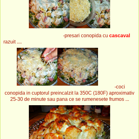
-presari conopida cu
cascaval
razuit ....
-coci
conopida in cuptorul preincalzit la 350C (180F) aproximativ
25-30 de minute sau pana ce se rumenesete frumos ...