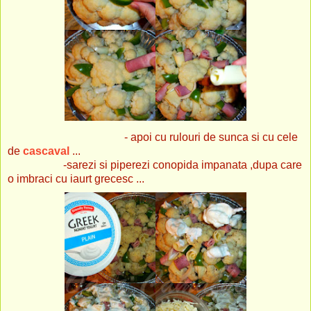
- apoi cu rulouri de sunca si cu cele
de
cascaval
...
-sarezi si piperezi conopida impanata ,dupa care
o imbraci cu iaurt grecesc ...