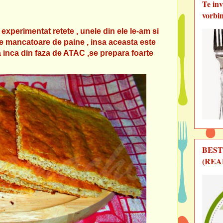
Te in
vorbi
 experimentat retete , unele din ele le-am si
are mancatoare de paine , insa aceasta este
 inca din faza de ATAC ,se prepara foarte
BEST
(REA