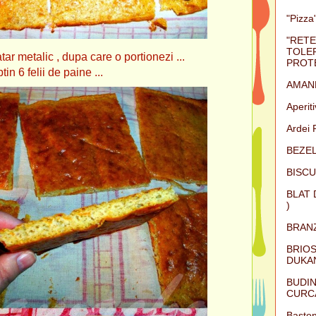
"Pizza"
"RETE
TOLER
talic , dupa care o portionezi ...
PROTE
6 felii de paine ...
AMAN
Aperit
Ardei 
BEZEL
BISCU
BLAT 
)
BRAN
BRIOS
DUKAN
BUDIN
CURC
Baston