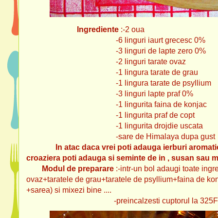
Ingrediente
:-2 oua
-6 linguri iaurt grecesc 0%
-3 linguri de lapte zero 0%
-2 linguri tarate ovaz
-1 lingura tarate de grau
-1 lingura tarate de psyllium
-3 linguri lapte praf 0%
-1 lingurita faina de konjac
-1 lingurita praf de copt
-1 lingurita drojdie uscata
-sare de Himalaya dupa gust
In atac daca vrei poti adauga ierburi aromat
croaziera poti adauga si seminte de in , susan sau 
Modul de preparare
:-intr-un bol adaugi toate ingr
ovaz+taratele de grau+taratele de psyllium+faina de kon
+sarea) si mixezi bine ....
-preincalzesti cuptorul la 325