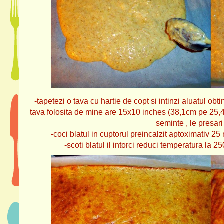
-tapetezi o tava cu hartie de copt si intinzi aluatul obtin
tava folosita de mine are 15x10 inches (38,1cm pe 25,4
seminte , le presari
-coci blatul in cuptorul preincalzit aptoximativ 2
-scoti blatul il intorci reduci temperatura la
250