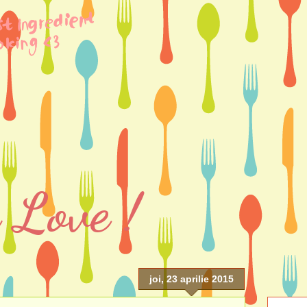
 Love !
joi, 23 aprilie 2015