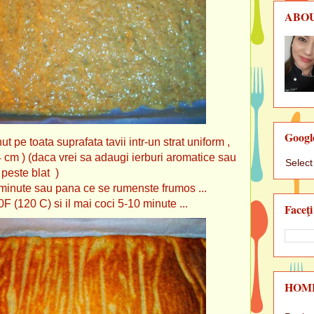
ABO
Googl
ut pe toata suprafata tavii intr-un strat uniform ,
 cm ) (daca vrei sa adaugi ierburi aromatice sau
Selec
 peste blat )
5 minute sau pana ce se rumenste frumos ...
F (120 C) si il mai coci 5-10 minute ...
Faceţi
HOM