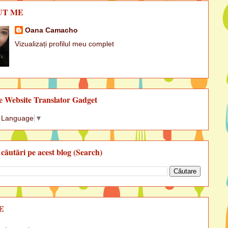
UT ME
Oana Camacho
Vizualizați profilul meu complet
e Website Translator Gadget
t Language
▼
 căutări pe acest blog (Search)
E