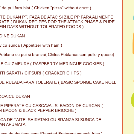
 de pui fara blat ( Chicken "pizza" without crust )
TE DUKAN PT. FAZA DE ATAC SI ZILE PP FARA ALIMENTE
ATE ( DUKAN RECIPES FOR THE ATTACK PHASE & PURE
IN DAYS WITHOUT TOLERATED FOODS )"
DINE DUKAN
iv cu sunca ( Appetizer with ham )
Poblano cu pui si branza( Chiles Poblanos con pollo y queso)
E CU ZMEURA ( RASPBERRY MERINGUE COOKIES )
ITI SARATI / CIPSURI ( CRACKER CHIPS )
DE RULADA FARA TOLERATE ( BASIC SPONGE CAKE ROLL
ZOAICE DUKAN
E PIPERATE CU CASCAVAL SI BACON DE CURCAN (
 BACON & BLACK PEPPER BRIOCHE )
CA DE TAITEI SHIRATAKI CU BRANZA SI SUNCA DE
AN AFUMATA
ase de dovleac copt (Roasted Butternut squash fries )