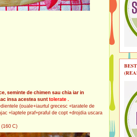
BEST
(REA
ice, seminte de chimen sau chia iar in
mac insa acestea sunt
tolerate
.
edientele (ouale+iaurtul grecesc +taratele de
jac +laptele praf+praful de copt +drojdia uscara
F (160 C)