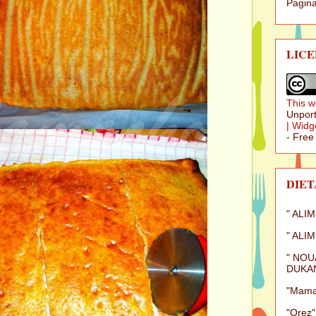
Pagina
LICE
This w
Unport
|
Widg
- Free
DIET
" ALI
" ALI
" NOU
DUKAN
"Mamal
"Orez"