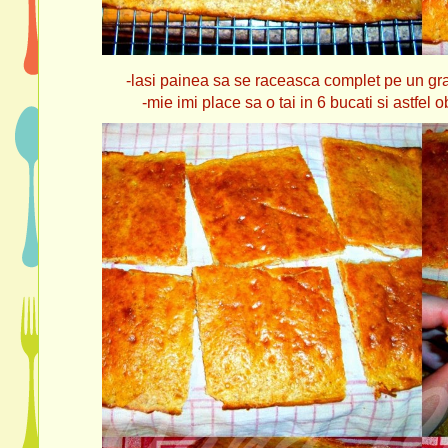
-lasi painea sa se raceasca complet pe un gratar me
-mie imi place sa o tai in 6 bucati si astfel obtin 