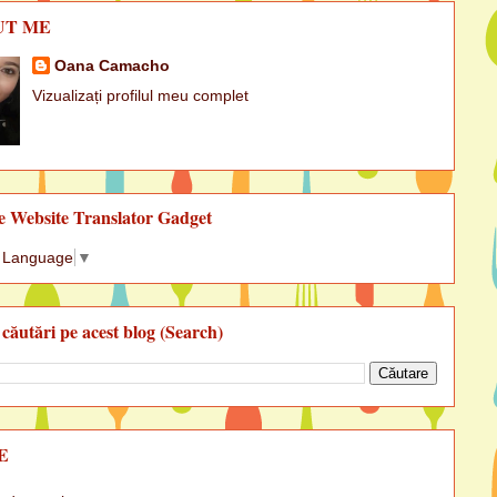
UT ME
Oana Camacho
Vizualizați profilul meu complet
e Website Translator Gadget
t Language
▼
 căutări pe acest blog (Search)
E