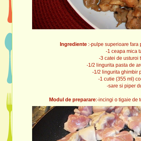
Ingrediente
:-pulpe superioare fara p
-1 ceapa mica ta
-3 catei de usturoi
-1/2 lingurita pasta de ar
-1/2 lingurita ghimbir 
-1 cutie (355 ml) c
-sare si piper 
Modul de preparare
:-incingi o tigaie de t