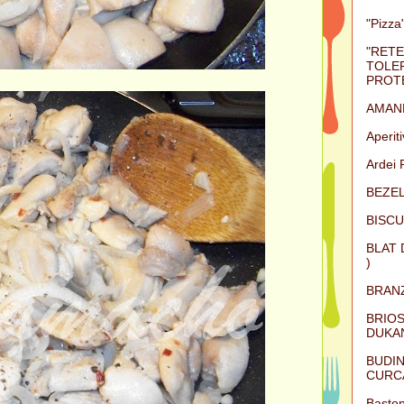
"Pizza"
"RETE
TOLER
PROTE
AMAN
Aperit
Ardei 
BEZEL
BISCU
BLAT 
)
BRAN
BRIOS
DUKAN
BUDIN
CURC
Baston