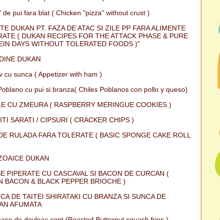
 de pui fara blat ( Chicken "pizza" without crust )
TE DUKAN PT. FAZA DE ATAC SI ZILE PP FARA ALIMENTE
ATE ( DUKAN RECIPES FOR THE ATTACK PHASE & PURE
IN DAYS WITHOUT TOLERATED FOODS )"
DINE DUKAN
iv cu sunca ( Appetizer with ham )
Poblano cu pui si branza( Chiles Poblanos con pollo y queso)
E CU ZMEURA ( RASPBERRY MERINGUE COOKIES )
ITI SARATI / CIPSURI ( CRACKER CHIPS )
DE RULADA FARA TOLERATE ( BASIC SPONGE CAKE ROLL
ZOAICE DUKAN
E PIPERATE CU CASCAVAL SI BACON DE CURCAN (
 BACON & BLACK PEPPER BRIOCHE )
CA DE TAITEI SHIRATAKI CU BRANZA SI SUNCA DE
AN AFUMATA
ase de dovleac copt (Roasted Butternut squash fries )