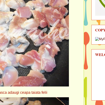
COP
WEL
daugi ceapa taiata felii