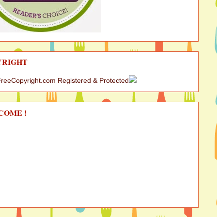
YRIGHT
COME !