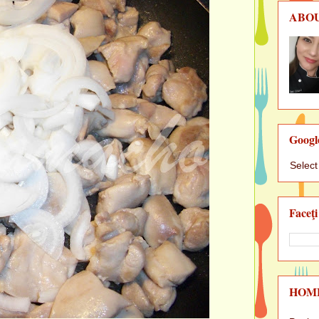
ABO
Googl
Selec
Faceţi
HOM