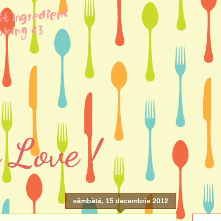
 Love !
sâmbătă, 15 decembrie 2012