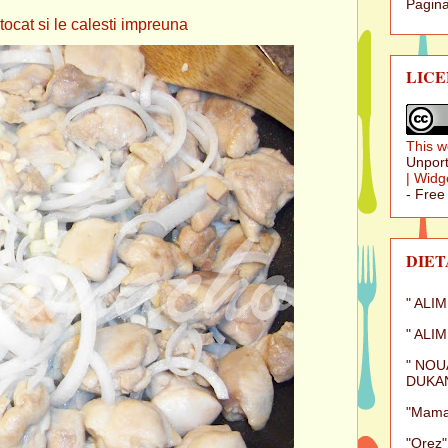
Pagina
t si le calesti impreuna
LICE
This w
Unport
|
Widg
- Free
DIET
" ALI
" ALI
" NOU
DUKAN
"Mamal
"Orez"