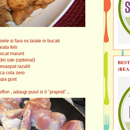
iele si fara os taiate in bucati
iata felii
 tocat marunt
dei iute (optional)
BEST
proaspat razalit
(REA
oca cola zero
dupa gust
eflon , adaugi puiul si il "prajesti"...