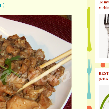
Te in
 )
vorbi
BEST
(REA