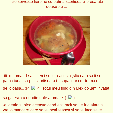
-se serveste fierbine cu putina scortisoara presarata
deasupra ...
-iti recomand sa incerci supica acesta ,stiu ca o sa ti se
para ciudat sa pui scortisoara in supa ,dar crede-ma e
delicioasa...
:P
,sotul meu fiind din Mexico ,am invatat
sa gatesc cu condimente aromate
:)
-e ideala supica aceasta cand esti racit
sau e frig afara si
vrei o mancare care sa te incalzeasca si sa te faca sa te