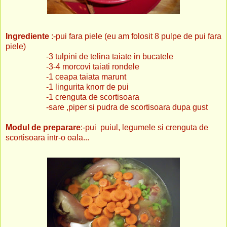
Ingrediente
:-pui fara piele (eu am folosit 8 pulpe de pui fara
piele)
-3 tulpini de telina taiate in bucatele
-3-4 morcovi taiati rondele
-1 ceapa taiata marunt
-1 lingurita knorr de pui
-1 crenguta de scortisoara
-sare ,piper si pudra de scortisoara dupa gust
Modul de preparare
:-pui puiul, legumele si crenguta de
scortisoara intr-o oala...