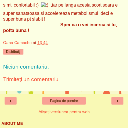
simti confortabil
:)
,iar pe langa acesta scortisoara e
super sanataoasa si accelereaza metabolismul ,deci e
super buna pt slabit !
Sper ca o vei incerca si tu,
pofta buna !
Oana Camacho
at
13:44
Distribuiți
Niciun comentariu:
Trimiteți un comentariu
‹
›
Pagina de pornire
Afișați versiunea pentru web
ABOUT ME