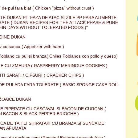
 de pui fara blat ( Chicken "pizza" without crust )
TE DUKAN PT. FAZA DE ATAC SI ZILE PP FARA ALIMENTE
ATE ( DUKAN RECIPES FOR THE ATTACK PHASE & PURE
IN DAYS WITHOUT TOLERATED FOODS )"
DINE DUKAN
iv cu sunca ( Appetizer with ham )
Poblano cu pui si branza( Chiles Poblanos con pollo y queso)
E CU ZMEURA ( RASPBERRY MERINGUE COOKIES )
ITI SARATI / CIPSURI ( CRACKER CHIPS )
DE RULADA FARA TOLERATE ( BASIC SPONGE CAKE ROLL
ZOAICE DUKAN
E PIPERATE CU CASCAVAL SI BACON DE CURCAN (
 BACON & BLACK PEPPER BRIOCHE )
CA DE TAITEI SHIRATAKI CU BRANZA SI SUNCA DE
AN AFUMATA
ase de dovleac copt (Roasted Butternut squash fries )