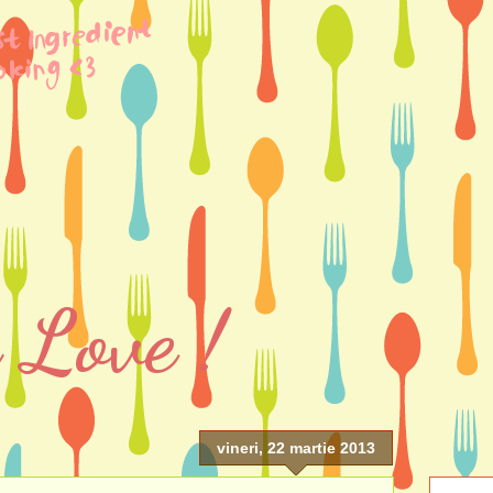
 Love !
vineri, 22 martie 2013