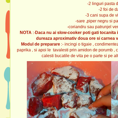
-2 linguri pasta
-2 foi de d
-3 cani supa de v
-sare ,piper negru si p
-coriandru sau patrunjel verd
NOTA
:-
Daca nu ai slow-cooker poti gati tocanita in
dureaza aproximativ doua ore si carnea v-a 
Modul de preparare
:- incingi o tigaie , condimente
paprika , si apoi le tavalesti prin amidon de porumb , 
calesti bucatile de vita pe o parte si pe 