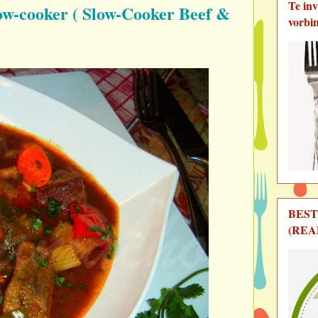
Te in
slow-cooker ( Slow-Cooker Beef &
vorbi
BEST
(REA