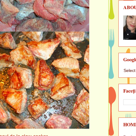
ABO
Googl
Selec
Faceţi
HOM