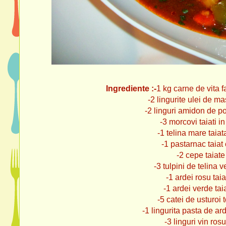
Ingrediente :-
1 kg carne de vita f
-2 lingurite ulei de ma
-2 linguri amidon de p
-3 morcovi taiati i
-1 telina mare taiata
-1 pastarnac taiat
-2 cepe taiate
-3 tulpini de telina ver
-1 ardei rosu taia
-1 ardei verde tai
-5 catei de usturoi 
-1 lingurita pasta de ard
-3 linguri vin rosu