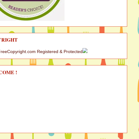
YRIGHT
COME !