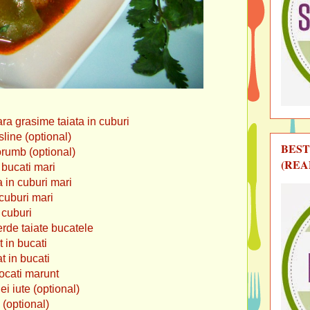
ara grasime taiata in cuburi
sline (optional)
BEST
orumb (optional)
(REA
n bucati mari
 in cuburi mari
 cuburi mari
 cuburi
de taiate bucatele
t in bucati
at in bucati
tocati marunt
ei iute (optional)
 (optional)