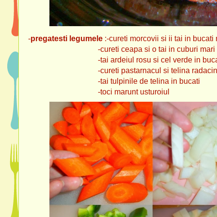
-
pregatesti legumele
:-cureti morcovii si ii tai in bucati
-cureti ceapa si o tai in cuburi mari
-tai ardeiul rosu si cel verde in bucati
-cureti pastarnacul si telina radacina si le
-tai tulpinile de telina in bucati
-toci marunt usturoiul