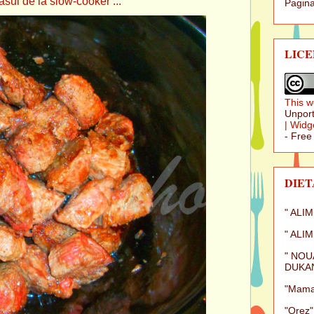
 la slow-cooker ...
Pagina
LICE
This w
Unport
|
Widg
- Free
DIET
" ALI
" ALI
" NOU
DUKAN
"Mamal
"Orez"