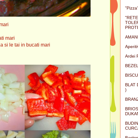
"Pizza"
"RETE
TOLER
 mari
PROTE
AMAN
 mari
 tai in bucati mari
Aperit
Ardei 
BEZEL
BISCU
BLAT 
)
BRAN
BRIOS
DUKAN
BUDIN
CURC
Baston