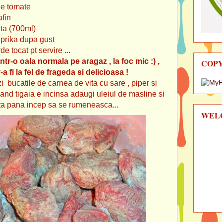
 de tomate
afin
ita (700ml)
aprika dupa gust
e tocat pt servire ...
tr-o oala normala pe aragaz , la foc mic :) ,
COP
fi la fel de frageda si delicioasa !
zi bucatile de carnea de vita cu sare , piper si
cand tigaia e incinsa adaugi uleiul de masline si
alta pana incep sa se rumeneasca...
WEL