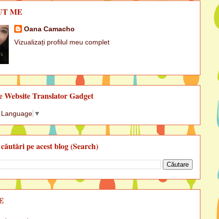
UT ME
Oana Camacho
Vizualizați profilul meu complet
e Website Translator Gadget
t Language
▼
 căutări pe acest blog (Search)
E