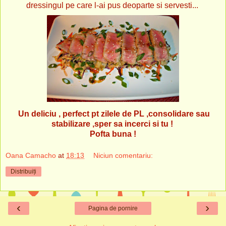
dressingul pe care l-ai pus deoparte si servesti...
Un deliciu , perfect pt zilele de PL ,consolidare sau
stabilizare ,sper sa incerci si tu !
Pofta buna !
Oana Camacho
at
18:13
Niciun comentariu:
Distribuiți
‹
›
Pagina de pornire