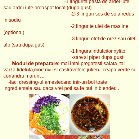
-1 lingurita pasta de ardei iute
sau ardei iute proaspat tocat (dupa gust)
-2-3 linguri sos de soia redus
in sodiu
-2 lingurite ulei de masline
(optional)
-3 linguri otet de orez sau otet
alb (sau dupa gus)
-1 lingura indulcitor xylitol
-sare si piper dupa gust
Modul de preparare
:-mai intai pregatesti salata ,tai
varza fideluta,morcovii si castravetele julien , ceapa verde si
coriandru marunt ...
-faci dressing-ul amestecand intr-un bol toate
ingredientele sau daca vrei poti sa le pui in blender...