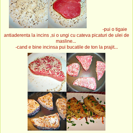
-pui o tigaie
antiaderenta la incins ,si o ungi cu cateva picaturi de ulei de
masline...
-cand e bine incinsa pui bucatile de ton la prajit...