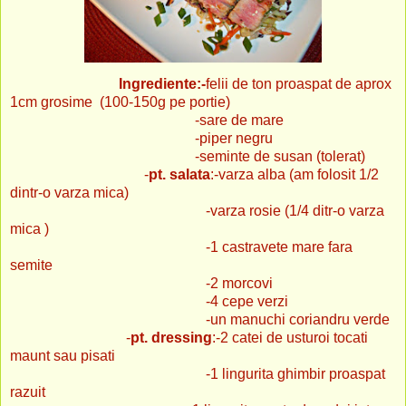
Ingrediente:-
felii de ton proaspat de aprox
1cm grosime (100-150g pe portie)
-sare de mare
-piper negru
-seminte de susan (tolerat)
-
pt. salata
:-varza alba (am folosit 1/2
dintr-o varza mica)
-varza rosie (1/4 ditr-o varza
mica )
-1 castravete mare fara
semite
-2 morcovi
-4 cepe verzi
-un manuchi coriandru verde
-
pt. dressing
:-2 catei de usturoi tocati
maunt sau pisati
-1 lingurita ghimbir proaspat
razuit