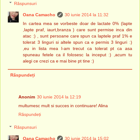
Răspunsuri
Oana Camacho
30 iunie 2014 la 11:32
In cartea mea se vorbeste doar de lactate 0% (lapte
,lapte praf, iaurt,branza ) care sunt permise inca din
atac :) , sunt persoane care spun ca laptele praf 1% e
tolerat 3 linguri si altele spun ca e permis 3 linguri :)
,eu in lista mea l-am trecut ca tolerat pt ca asa
spuneau fetele ca il folosesc la inceput :) ,acum tu
alegi ce crezi ca e mai bine pt tine :)
Răspundeți
Anonim
30 iunie 2014 la 12:19
multumesc mult si succes in continuare! Alina
Răspundeți
Răspunsuri
Oana Camacho
30 iunie 2014 la 15:02