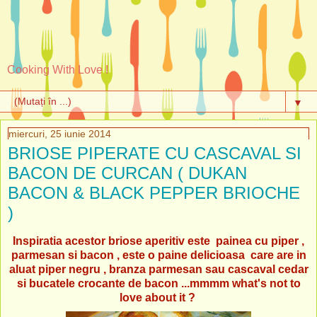
Cooking With Love !
▼
miercuri, 25 iunie 2014
BRIOSE PIPERATE CU CASCAVAL SI
BACON DE CURCAN ( DUKAN
BACON & BLACK PEPPER BRIOCHE
)
Inspiratia acestor briose aperitiv este painea cu piper ,
parmesan si bacon , este o paine delicioasa care are in
aluat piper negru , branza parmesan sau cascaval cedar
si bucatele crocante de bacon ...mmmm what's not to
love about it ?