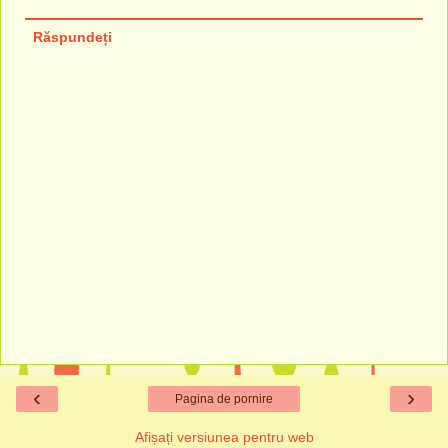
Răspundeți
‹
›
Pagina de pornire
Afișați versiunea pentru web