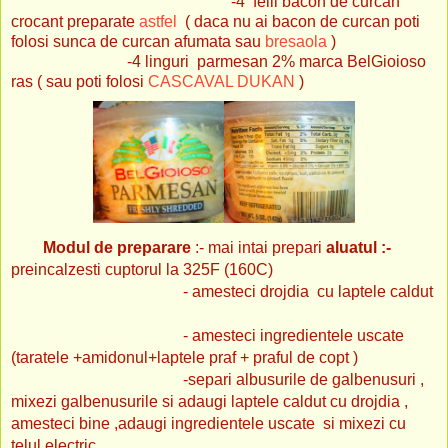
-4 felii bacon de curcan
crocant preparate
astfel
( daca nu ai bacon de curcan poti
folosi sunca de curcan afumata sau
bresaola
)
-4 linguri parmesan 2% marca BelGioioso
ras ( sau poti folosi
CASCAVAL DUKAN
)
Modul de preparare
:-
mai intai prepari
aluatul
:-
preincalzesti cuptorul la 325F (160C)
- amesteci drojdia cu laptele caldut
- amesteci ingredientele uscate
(taratele +amidonul+laptele praf + praful de copt )
-
separi albusurile de galbenusuri ,
mixezi galbenusurile si adaugi laptele caldut cu drojdia ,
amesteci bine ,adaugi ingredientele uscate si mixezi cu
telul electric...