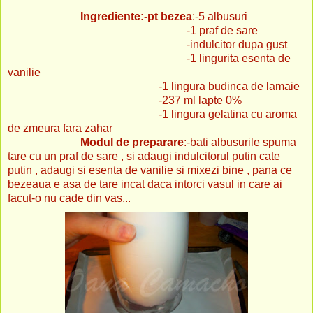
Ingrediente:-pt bezea
:-5 albusuri
-1 praf de sare
-indulcitor dupa gust
-1 lingurita esenta de
vanilie
-1 lingura budinca de lamaie
-237 ml lapte 0%
-1 lingura gelatina cu aroma
de zmeura fara zahar
Modul de preparare
:-bati albusurile spuma
tare cu un praf de sare , si adaugi indulcitorul putin cate
putin , adaugi si esenta de vanilie si mixezi bine , pana ce
bezeaua e asa de tare incat daca intorci vasul in care ai
facut-o nu cade din vas...