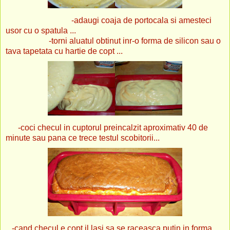
-adaugi coaja de portocala si amesteci
usor cu o spatula ...
-torni aluatul obtinut inr-o forma de silicon sau o
tava tapetata cu hartie de copt ...
-coci checul in cuptorul preincalzit aproximativ 40 de
minute sau pana ce trece testul scobitorii...
-cand checul e copt il lasi sa se raceasca putin in forma ,