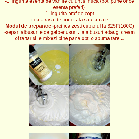
-1 lingurita esenta de vanilie cu unt si nuca (poti pune orice
esenta preferi)
-1 lingurita praf de copt
-coaja rasa de portocala sau lamaie
Modul de preparare
:-preincalzesti cuptorul la 325F(160C)
-separi albusurile de galbenusuri , la albusuri adaugi cream
of tartar si le mixezi bine pana obti o spuma tare ...