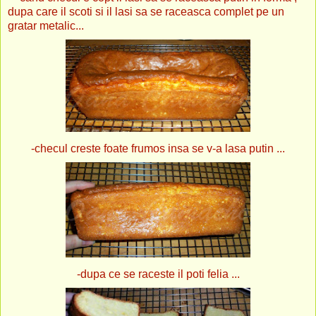
dupa care il scoti si il lasi sa se raceasca complet pe un
gratar metalic...
-checul creste foate frumos insa se v-a lasa putin ...
-dupa ce se raceste il poti felia ...