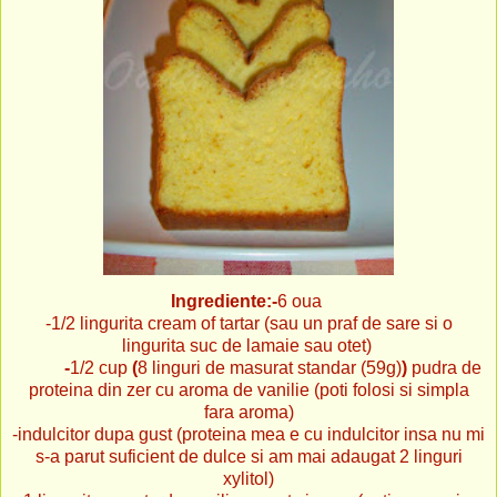
Ingrediente:-
6 oua
-1/2 lingurita cream of tartar (sau un praf de sare si o
lingurita suc de lamaie sau otet)
-
1/2 cup
(
8 linguri de masurat standar (59g)
)
pudra de
proteina din zer cu aroma de vanilie (poti folosi si simpla
fara aroma)
-indulcitor dupa gust (proteina mea e cu indulcitor insa nu mi
s-a parut suficient de dulce si am mai adaugat 2 linguri
xylitol)