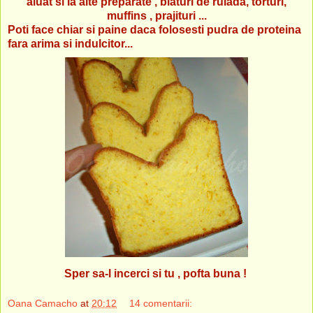
aluat si la alte preparate , blaturi de rulada, torturi,
muffins , prajituri ...
Poti face chiar si paine daca folosesti pudra de proteina
fara arima si indulcitor...
Sper sa-l incerci si tu , pofta buna !
Oana Camacho
at
20:12
14 comentarii: