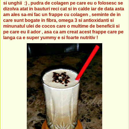
si unghii :) , pudra de colagen pe care eu o folosesc se
dizolva atat in bauturi reci cat si in calde iar de data asta
am ales sa-mi fac un frappe cu colagen , seminte de in
care sunt bogate in fibra, omega 3 si antioxidanti si
minunatul ulei de cocos care o multime de beneficii si
pe care eu il ador , asa ca am creat acest frappe care pe
langa ca e super yummy e si foarte nutritiv !