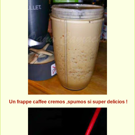
Un frappe caffee cremos ,spumos si super delicios !