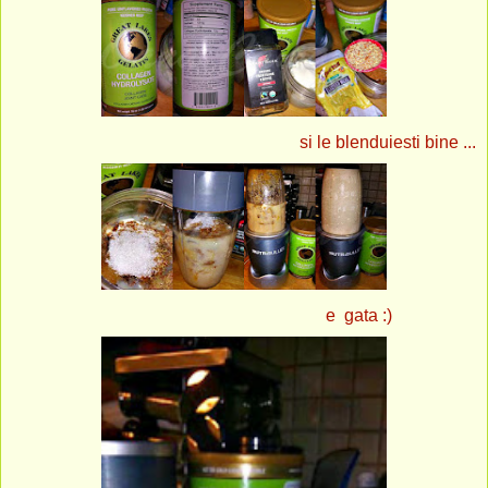
si le blenduiesti bine ...
e gata :)