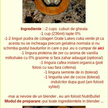
Ingrediente
: -2 cups cuburi de gheata
-1 cup (236ml) lapte 0%
-1-2 linguri pudra de colagen Grate Lakes cutia verde pt ca
acesta nu se incheaga precum gelatina normala si nu
schimba gustul bauturilor in care o pui ,eu o cumpar de
aici
-1 lingura proteina de zer cu aroma de vanilla
milkshake cu 0% grasime si fara zahar adaugat (optional)
-1 lingura cafea instant organica (poti
folosi cu sau fara cofeina)
-1 lingura seminte de in (tolerat)
-1 lingurita ulei de cocos (tolerat)
-indulcitor dupa gust (am folosit
xylitol)
-mai ai nevoie de un blender , eu am folosit NutriBullet
Modul de preparare
:-pui toate ingrediemtele in blender ...