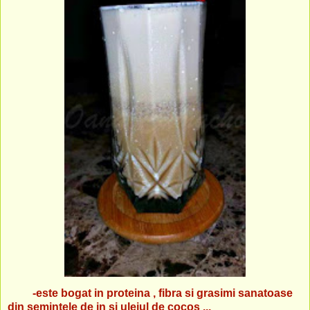
-este bogat in proteina , fibra si grasimi sanatoase
din semintele de in si uleiul de cocos ...