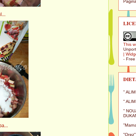
Pagina
..
LICE
This w
Unport
|
Widg
- Free
DIET
" ALI
" ALI
" NOU
DUKAN
"Mamal
..
"Orez"