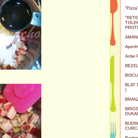
"Pizza"
"RETE
TOLER
PROTE
AMAN
Aperit
Ardei 
BEZEL
BISCU
BLAT 
)
BRAN
BRIOS
DUKAN
BUDIN
CURC
Baston