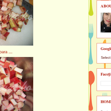
ABO
Googl
 ....
Selec
Faceţi
HOM