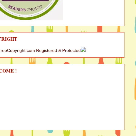
YRIGHT
COME !