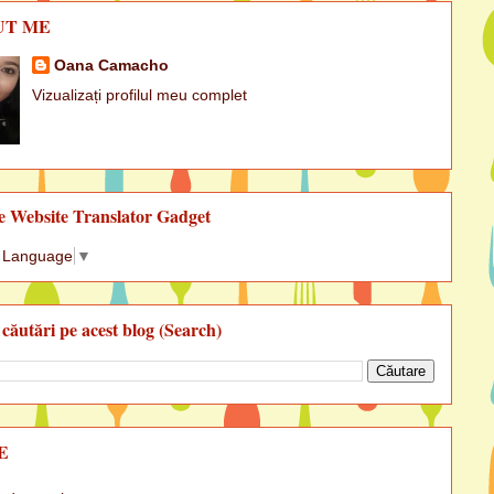
UT ME
Oana Camacho
Vizualizați profilul meu complet
e Website Translator Gadget
t Language
▼
 căutări pe acest blog (Search)
E