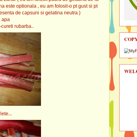
a este optionala , eu am folosit-o pt gust si pt
i esenta de capsuni si gelatina neutra )
e apa
-cureti rubarba..
COP
WEL
lete...