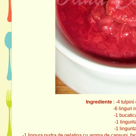
Ingrediente
: -4 tulpin
-6 linguri indulcitor pu
-1 bucatica coa
-1 lingurita su
-1 lingurita esen
-1 lingura pudra de gelatina cu aroma de capsuni, far