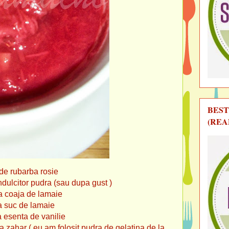
BEST
(REA
i de rubarba rosie
dra (sau dupa gust )
ja de lamaie
c de lamaie
ta de vanilie
a zahar ( eu am folosit pudra de gelatina de la