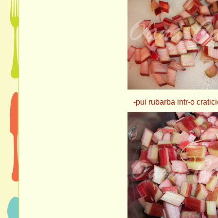
-pui rubarba intr-o craticioara