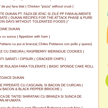
 de pui fara blat ( Chicken "pizza" without crust )
TE DUKAN PT. FAZA DE ATAC SI ZILE PP FARA ALIMENTE
ATE ( DUKAN RECIPES FOR THE ATTACK PHASE & PURE
IN DAYS WITHOUT TOLERATED FOODS )"
DINE DUKAN
iv cu sunca ( Appetizer with ham )
Poblano cu pui si branza( Chiles Poblanos con pollo y queso)
E CU ZMEURA ( RASPBERRY MERINGUE COOKIES )
ITI SARATI / CIPSURI ( CRACKER CHIPS )
DE RULADA FARA TOLERATE ( BASIC SPONGE CAKE ROLL
ZOAICE DUKAN
E PIPERATE CU CASCAVAL SI BACON DE CURCAN (
 BACON & BLACK PEPPER BRIOCHE )
CA DE TAITEI SHIRATAKI CU BRANZA SI SUNCA DE
AN AFUMATA
ase de dovleac copt (Roasted Butternut squash fries )