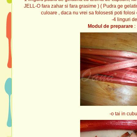
JELL-O fara zahar si fara grasime ) ( Pudra ge gelatin
culoare , daca nu vrei sa folosesti poti folos
-4 linguri d
Modul de preparare
: 
-o tai in cubu