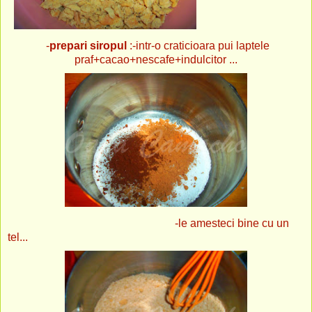
-
prepari siropul
:-intr-o craticioara pui laptele
praf+cacao+nescafe+indulcitor ...
-le amesteci bine cu un
tel...