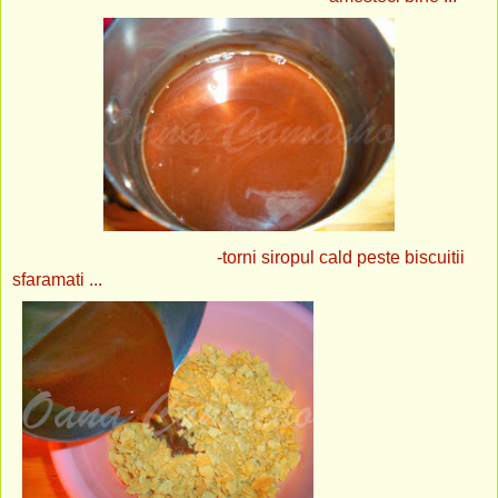
-torni siropul cald peste biscuitii
sfaramati ...