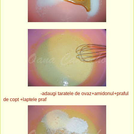
-adaugi taratele de ovaz+amidonul+praful
de copt +laptele praf