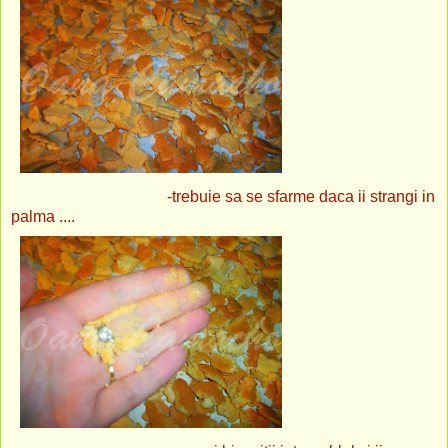
-trebuie sa se sfarme daca ii strangi in
palma ....