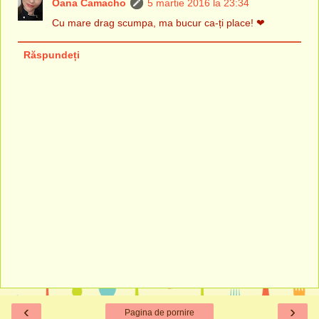
Oana Camacho
5 martie 2016 la 23:34
Cu mare drag scumpa, ma bucur ca-ți place! ❤
Răspundeți
‹
›
Pagina de pornire