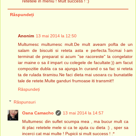
retetele in meniu ! Mult success ! :)
Răspundeți
Anonim
13 mai 2014 la 12:50
Multumesc multumesc mult.De mult aveam pofta de un
salam de biscuiti si reteta asta e perfecta.Tocmai l-am
terminat de preparat si acum "se racoreste" la congelator
iar maine o sa il impart cu colegele de facultate:)) am facut
compozitie dubla ca sa ajunga.In curand o sa fac si reteta
ta de rulada tiramisu.Ne faci dieta mai usoara cu bunatatile
tale de retete.Multe ganduri frumoase iti transmit!!
Răspundeți
Răspunsuri
Oana Camacho
13 mai 2014 la 14:57
Multumesc din suflet scumpa mea , ma bucur mult ca
iti plac retetele mele si ca te ajuta cu dieta :) , sper sa
incerci cat mai multe ! Pupicii si mult success ! :*