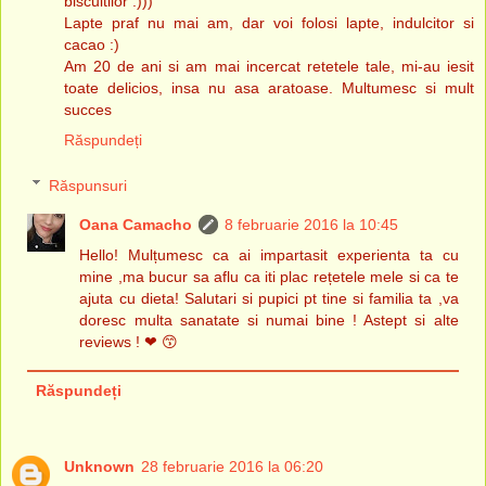
biscuitilor :)))
Lapte praf nu mai am, dar voi folosi lapte, indulcitor si
cacao :)
Am 20 de ani si am mai incercat retetele tale, mi-au iesit
toate delicios, insa nu asa aratoase. Multumesc si mult
succes
Răspundeți
Răspunsuri
Oana Camacho
8 februarie 2016 la 10:45
Hello! Mulțumesc ca ai impartasit experienta ta cu
mine ,ma bucur sa aflu ca iti plac rețetele mele si ca te
ajuta cu dieta! Salutari si pupici pt tine si familia ta ,va
doresc multa sanatate si numai bine ! Astept si alte
reviews ! ❤ 😙
Răspundeți
Unknown
28 februarie 2016 la 06:20