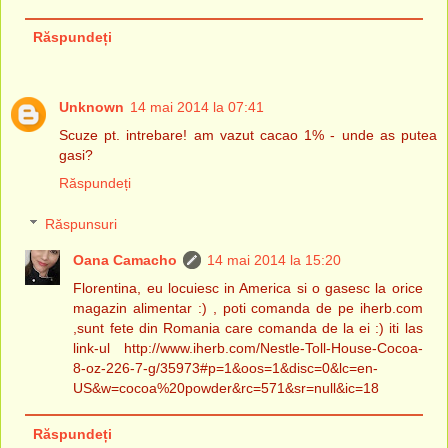
Răspundeți
Unknown
14 mai 2014 la 07:41
Scuze pt. intrebare! am vazut cacao 1% - unde as putea
gasi?
Răspundeți
Răspunsuri
Oana Camacho
14 mai 2014 la 15:20
Florentina, eu locuiesc in America si o gasesc la orice
magazin alimentar :) , poti comanda de pe iherb.com
,sunt fete din Romania care comanda de la ei :) iti las
link-ul http://www.iherb.com/Nestle-Toll-House-Cocoa-
8-oz-226-7-g/35973#p=1&oos=1&disc=0&lc=en-
US&w=cocoa%20powder&rc=571&sr=null&ic=18
Răspundeți