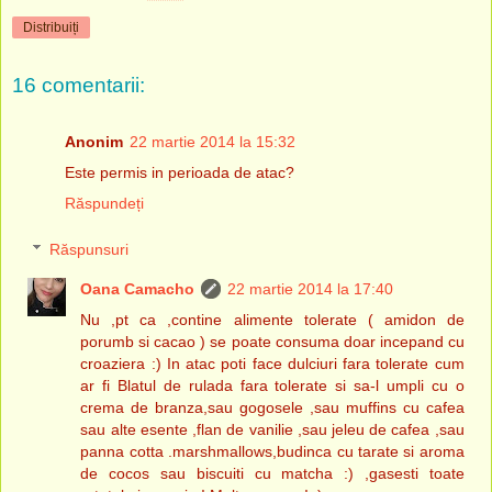
Distribuiți
16 comentarii:
Anonim
22 martie 2014 la 15:32
Este permis in perioada de atac?
Răspundeți
Răspunsuri
Oana Camacho
22 martie 2014 la 17:40
Nu ,pt ca ,contine alimente tolerate ( amidon de
porumb si cacao ) se poate consuma doar incepand cu
croaziera :) In atac poti face dulciuri fara tolerate cum
ar fi Blatul de rulada fara tolerate si sa-l umpli cu o
crema de branza,sau gogosele ,sau muffins cu cafea
sau alte esente ,flan de vanilie ,sau jeleu de cafea ,sau
panna cotta .marshmallows,budinca cu tarate si aroma
de cocos sau biscuiti cu matcha :) ,gasesti toate