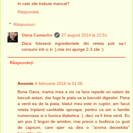
In cate zile trebuie mancat?
Răspundeți
Răspunsuri
Oana Camacho
27 august 2014 la 22:51
Daca folosesti ingredientele din reteta poti sa-l
consumi intr-o zi :),mie imi ajunge 2-3 zile :)
Răspundeți
Anonim
6 februarie 2016 la 01:06
Buna Oana, mama mea a zis ca face repede un salam de
biscuiti astazi, dar fuge la piata sa ia biscuitii digestivi. Pana
a venit ea de la piata, blatul meu este in cuptor, am facut
reteta tripland cantitatile aproape, pentru ca am o familie
numeroasa si o bunica diabetica :), deci va fi bine venit. Eu
am pus 2 linguri de amidon, mai precis o budinca cu gust
de capsuni, care sper sa dea o ''aroma deosebita''