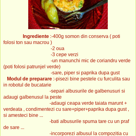
Ingrediente
:-400g somon din conserva ( poti
folosi ton sau macrou )
-2 oua
-3 cepe verzi
-un manunchi mic de coriandru verde
(poti folosi patrunjel verde)
-sare, piper si paprika dupa gust
Modul de preparare
:-pisezi bine pestele cu furculita sau
in robotul de bucatarie
-separi albusurile de galbenusuri si
adaugi galbenusul la peste
-adaugi ceapa verde taiata marunt +
verdeata , condimentezi cu sare+piper+paprika dupa gust ,
si amesteci bine ...
-bati albusurile spuma tare cu un praf
de sare ...
-incorporezi albusul la compozitia cu