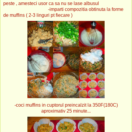
peste , amesteci usor ca sa nu se lase albusul
-imparti compozitia obtinuta la forme
de muffins ( 2-3 linguri pt fiecare )
-coci muffins in cuptorul preincalzit la 350F(180C)
aproximativ 25 minute...