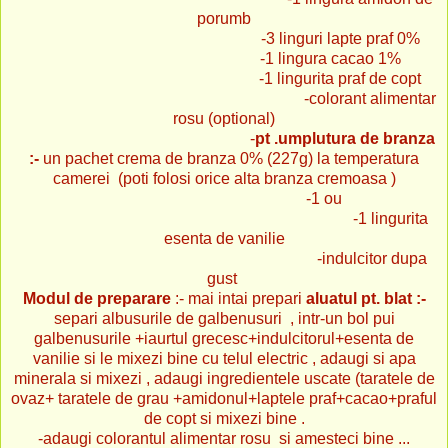
porumb
-3 linguri lapte praf 0%
-1 lingura cacao 1%
-1 lingurita praf de copt
-colorant alimentar
rosu (optional)
-
pt .umplutura de branza
:-
un pachet crema de branza 0% (227g) la temperatura
camerei (poti folosi orice alta branza cremoasa )
-1 ou
-1 lingurita
esenta de vanilie
-indulcitor dupa
gust
Modul de preparare
:- mai intai prepari
aluatul pt. blat :-
separi albusurile de galbenusuri , intr-un bol pui
galbenusurile +iaurtul grecesc+indulcitorul+esenta de
vanilie si le mixezi bine cu telul electric , adaugi si apa
minerala si mixezi , adaugi ingredientele uscate (taratele de
ovaz+ taratele de grau +amidonul+laptele praf+cacao+praful
de copt si mixezi bine .
-adaugi colorantul alimentar rosu si amesteci bine ...