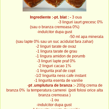
Ingrediente :-pt. blat
: -
3 oua
-3 linguri iaurt grecesc 0%
(sau o branza cremoasa 0%)
-indulcitor dupa gust
-50 ml apa minerala
(sau lapte 0% sau un suc acidulat fara zahar)
-2 linguri tarate de ovaz
-1 lingura tarate de grau
-1 lingura amidon de porumb
-3 linguri lapte praf 0%
-2 linguri cacao 1%
-1 lingurita praf de copt
-1/2 lingurita ness cafe instant
-1 lingurita esenta de vanilie
-
pt .umplutura de branza :-
200g crema de
branza 0% la temperatura camerei (poti folosi orice alta
branza cremoasa )
-1 ou
-indulcitor dupa gust