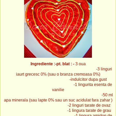
Ingrediente :-pt. blat
: -
3 oua
-3 linguri
iaurt grecesc 0% (sau o branza cremoasa 0%)
-indulcitor dupa gust
-1 lingurita esenta de
vanilie
-50 ml
apa minerala (sau lapte 0% sau un suc acidulat fara zahar )
-2 linguri tarate de ovaz
-1 lingura tarate de grau
-1 lingura amidon de