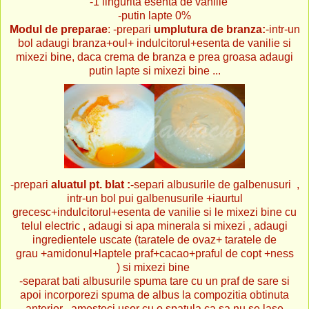
-1 lingurita esenta de vanilie
-putin lapte 0%
Modul de preparae
:
-prepari
umplutura de branza:
-intr-un
bol adaugi branza+oul+ indulcitorul+esenta de vanilie si
mixezi bine, daca crema de branza e prea groasa adaugi
putin lapte si mixezi bine ...
-prepari
aluatul pt. blat :-
separi albusurile de galbenusuri ,
intr-un bol pui galbenusurile +iaurtul
grecesc+indulcitorul+esenta de vanilie si le mixezi bine cu
telul electric , adaugi si apa minerala si mixezi , adaugi
ingredientele uscate (taratele de ovaz+ taratele de
grau +amidonul+laptele praf+cacao+praful de copt +ness
) si mixezi bine
-separat bati albusurile spuma tare cu un praf de sare si
apoi incorporezi spuma de albus la compozitia obtinuta
anterior , amesteci usor cu o spatula ca sa nu se lase