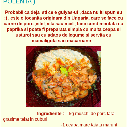
POLENTA )
Probabil ca deja sti ce e gulyas-ul ,daca nu iti spun eu
:) , este o tocanita originara din Ungaria, care se face cu
carne de porc ,vitel, vita sau miel , bine condimentata cu
paprika si poate fi preparata simpla cu multa ceapa si
usturoi sau cu adaos de legume si servita cu
mamaliguta sau macaroane ...
Ingrediente :-
1kg muschi de porc fara
grasime taiat in cuburi
-1 ceapa mare taiata marunt