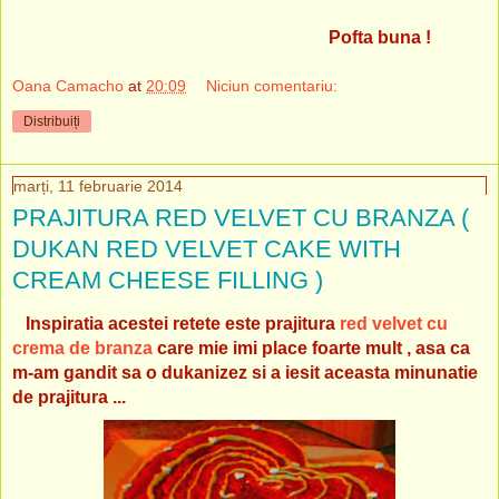
Pofta buna !
Oana Camacho
at
20:09
Niciun comentariu:
Distribuiți
marți, 11 februarie 2014
PRAJITURA RED VELVET CU BRANZA (
DUKAN RED VELVET CAKE WITH
CREAM CHEESE FILLING )
Inspiratia acestei retete este prajitura
red velvet cu
crema de branza
care mie imi place foarte mult , asa ca
m-am gandit sa o dukanizez si a iesit aceasta minunatie
de prajitura ...