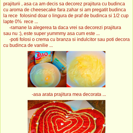
prajiturii , asa ca am decis sa decorez prajitura cu budinca
cu aroma de cheesecake fara zahar si am pregatit budinca
la rece folosind doar o lingura de praf de budinca si 1/2 cup
lapte 0% rece ...
-ramane la alegerea ta daca vrei sa decorezi prajitura
sau nu :), este super yummmy asa cum este ...
-poti folosi o crema cu branza si indulcitor sau poti decora
cu budinca de vanilie ...
-asa arata prajitura mea decorata ...