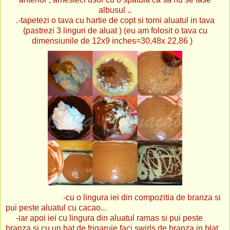
albusul ..
.-tapetezi o tava cu hartie de copt si torni aluatul in tava
(pastrezi 3 linguri de aluat ) (eu am folosit o tava cu
dimensiunile de 12x9 inches=30,48x 22,86 )
-cu o lingura iei din compozitia de branza si
pui peste aluatul cu cacao...
-iar apoi iei cu lingura din aluatul ramas si pui peste
branza si cu un bat de frigaruie faci swirls de branza in blat ,