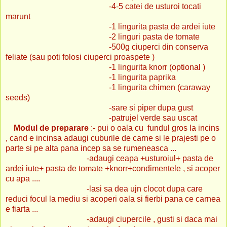
-4-5 catei de usturoi tocati
marunt
-1 lingurita pasta de ardei iute
-2 linguri pasta de tomate
-500g ciuperci din conserva
feliate (sau poti folosi ciuperci proaspete )
-1 lingurita knorr (optional )
-1 lingurita paprika
-1 lingurita chimen (caraway
seeds)
-sare si piper dupa gust
-patrujel verde sau uscat
Modul de preparare
:- pui o oala cu fundul gros la incins
, cand e incinsa adaugi cuburile de carne si le prajesti pe o
parte si pe alta pana incep sa se rumeneasca ...
-adaugi ceapa +usturoiul+ pasta de
ardei iute+ pasta de tomate +knorr+condimentele , si acoper
cu apa ....
-lasi sa dea ujn clocot dupa care
reduci focul la mediu si acoperi oala si fierbi pana ce carnea
e fiarta ...
-adaugi ciupercile , gusti si daca mai