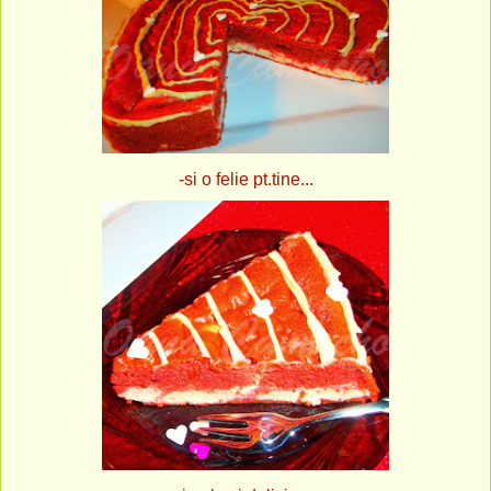
-si o felie pt.tine...