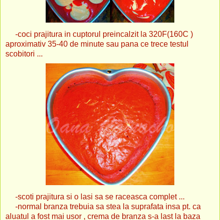
-coci prajitura in cuptorul preincalzit la 320F(160C )
aproximativ 35-40 de minute sau pana ce trece testul
scobitori ...
-scoti prajitura si o lasi sa se raceasca complet ...
-normal branza trebuia sa stea la suprafata insa pt. ca
aluatul a fost mai usor , crema de branza s-a last la baza