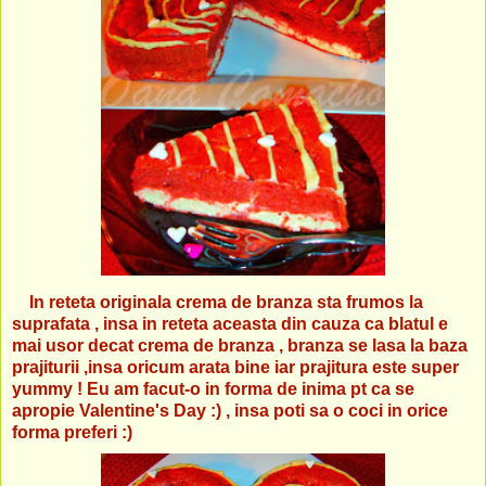
In reteta originala crema de branza sta frumos la
suprafata , insa in reteta aceasta din cauza ca blatul e
mai usor decat crema de branza , branza se lasa la baza
prajiturii ,insa oricum arata bine iar prajitura este super
yummy ! Eu am facut-o in forma de inima pt ca se
apropie Valentine's Day :) , insa poti sa o coci in orice
forma preferi :)