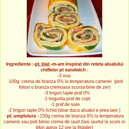
Ingrediente :-
pt. blat
-m-am inspirat din reteta aluatului
chiflelor pt sandwich
:
-
3 oua
-100g crema de branza 0% la temperatura camerei (poti
folosi o branza cremoasa scursa bine de zer)
-3 linguri lapte praf 0%
-1 lingurita praf de copt
-1 praf de sare
-2 linguri lapte 0% lichid (doar daca aluatul e prea tare )
-
pt. umplutura
:-150g crema de branza 0% la temperatura
camerei sau poti folosi crema de iaurt (lasi iaurtul la scurs in
tifon aprox 12 ore la frigider)