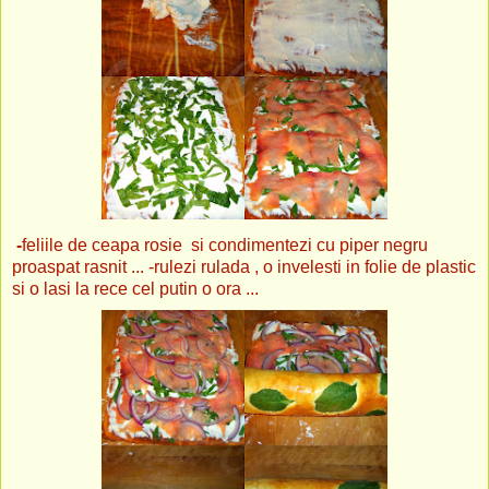
-
feliile de ceapa rosie si condimentezi cu piper negru
proaspat rasnit ...
-rulezi rulada , o invelesti in folie de plastic
si o lasi la rece cel putin o ora ...