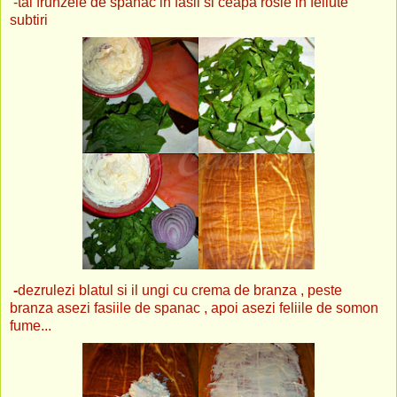
-tai frunzele de spanac in fasii si ceapa rosie in feliute
subtiri
-
dezrulezi blatul si il ungi cu crema de branza , peste
branza asezi fasiile de spanac , apoi asezi feliile de somon
fume...