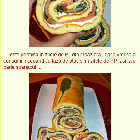
-este permisa in zilele de PL din croaziera , daca vrei sa o
consumi incepand cu faza de atac si in zilele de PP lasi la o
parte spanacul ....