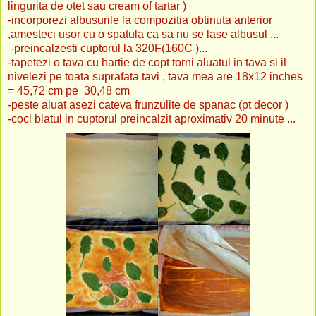
lingurita de otet sau cream of tartar )
-incorporezi albusurile la compozitia obtinuta anterior
,amesteci usor cu o spatula ca sa nu se lase albusul ...
-preincalzesti cuptorul la 320F(160C )...
-tapetezi o tava cu hartie de copt torni aluatul in tava si il
nivelezi pe toata suprafata tavi , tava mea are 18x12 inches
= 45,72 cm pe 30,48 cm
-peste aluat asezi cateva frunzulite de spanac (pt decor )
-coci blatul in cuptorul preincalzit aproximativ 20 minute ...