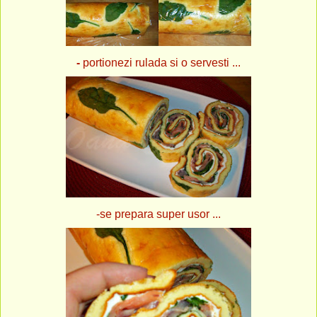
-
portionezi rulada si o servesti ...
-se prepara super usor ...