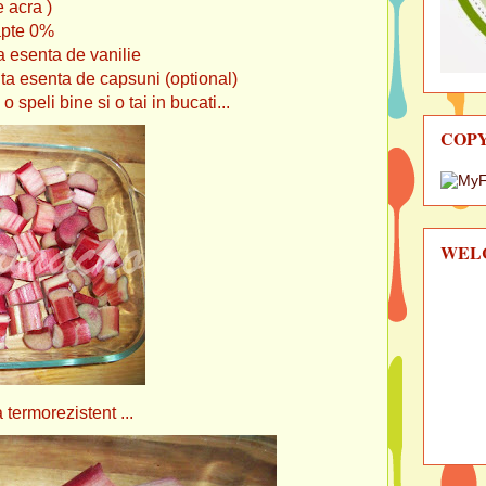
e acra )
te 0%
ta de vanilie
e capsuni (optional)
o speli bine si o tai in bucati...
COP
WEL
rezistent ...