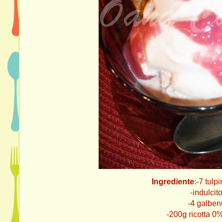
Ingrediente
:-7 tulp
-indulcitor d
-4 galbenusu
-200g ricotta 0% ( poti folosi o al