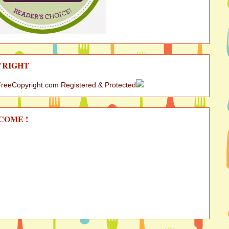
YRIGHT
COME !