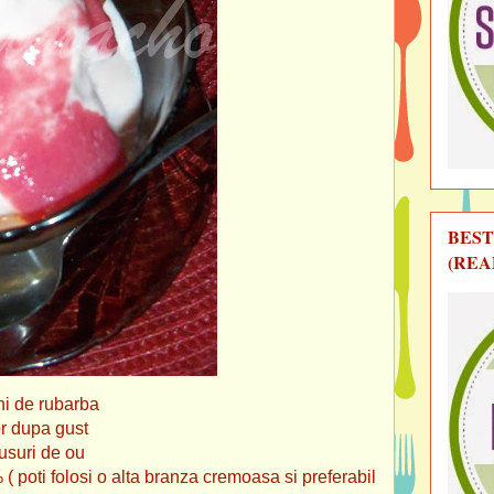
BEST
(REA
ini de rubarba
upa gust
ri de ou
ta branza cremoasa si preferabil