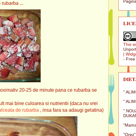
Pagina
rba ...
LICE
This w
Unport
|
Widg
- Free
DIET
roximativ 20-25 de minute pana ce rubarba se
" ALI
" ALI
i bine culoarea si nutrientii (daca nu vrei
ulceata de rubarba
, insa fara sa adaugi gelatina)
" NOU
DUKAN
"Mamal
"Orez"