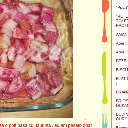
"Pizza"
"RETE
TOLER
PROTE
AMAN
Aperit
Ardei 
BEZEL
BISCU
BLAT 
)
BRAN
BRIOS
DUKAN
BUDIN
CURC
-
 sa o poti pasa cu usurinta , eu am pasato doar
Baston