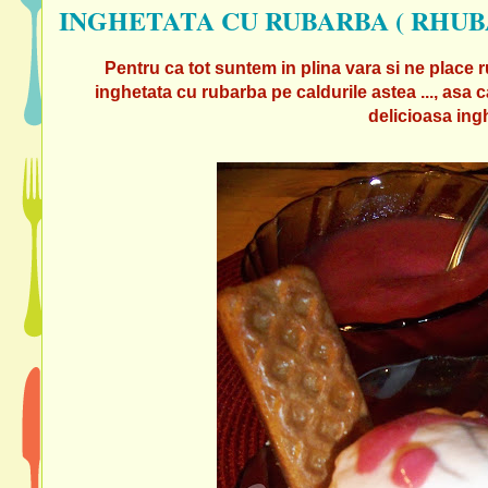
INGHETATA CU RUBARBA ( RHUB
Pentru ca tot suntem in plina vara si ne place
inghetata cu rubarba pe caldurile astea ..., asa c
delicioasa ingh