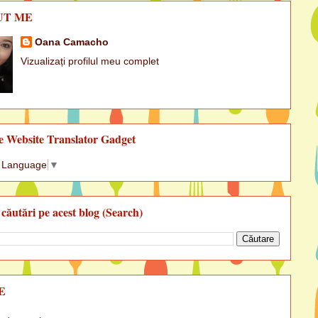
UT ME
Oana Camacho
Vizualizați profilul meu complet
e Website Translator Gadget
t Language
▼
 căutări pe acest blog (Search)
E