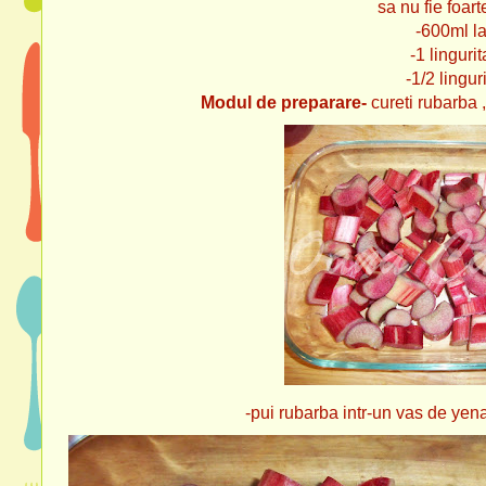
sa nu fie foart
-600ml lap
-1 lingurita esen
-1/2 lingurita esenta d
Modul de preparare-
cureti rubarba , 
-pui rubarba intr-un vas de yena termo