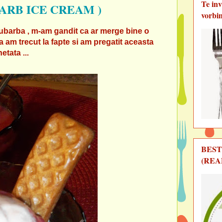
Te in
ARB ICE CREAM )
vorbi
 rubarba , m-am gandit ca ar merge bine o
a am trecut la fapte si am pregatit aceasta
etata ...
BEST
(REA