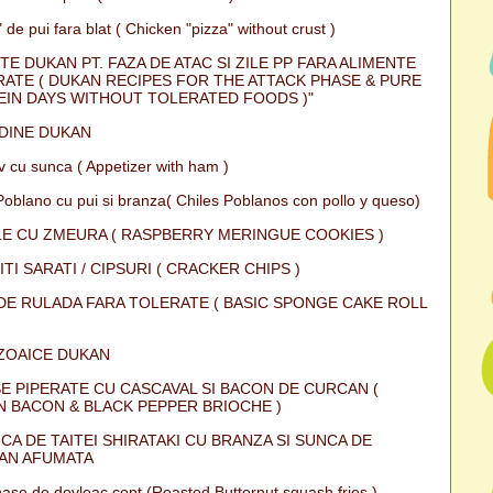
 de pui fara blat ( Chicken "pizza" without crust )
TE DUKAN PT. FAZA DE ATAC SI ZILE PP FARA ALIMENTE
ATE ( DUKAN RECIPES FOR THE ATTACK PHASE & PURE
IN DAYS WITHOUT TOLERATED FOODS )"
DINE DUKAN
iv cu sunca ( Appetizer with ham )
Poblano cu pui si branza( Chiles Poblanos con pollo y queso)
E CU ZMEURA ( RASPBERRY MERINGUE COOKIES )
ITI SARATI / CIPSURI ( CRACKER CHIPS )
DE RULADA FARA TOLERATE ( BASIC SPONGE CAKE ROLL
ZOAICE DUKAN
E PIPERATE CU CASCAVAL SI BACON DE CURCAN (
 BACON & BLACK PEPPER BRIOCHE )
CA DE TAITEI SHIRATAKI CU BRANZA SI SUNCA DE
AN AFUMATA
ase de dovleac copt (Roasted Butternut squash fries )