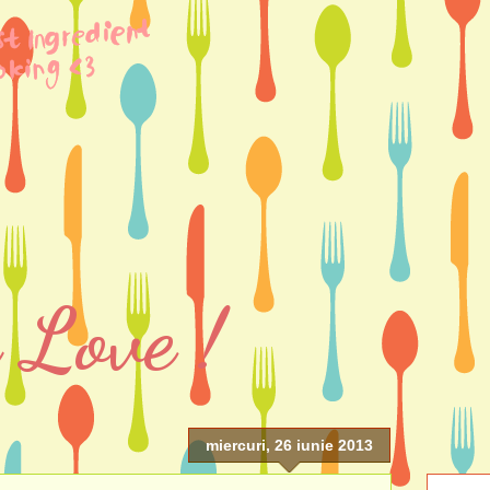
 Love !
miercuri, 26 iunie 2013