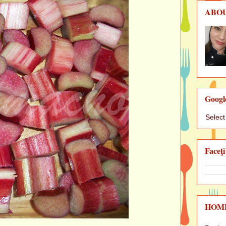
ABO
Googl
Selec
Faceţi
HOM