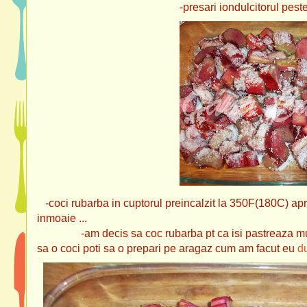
-presari iondulcitorul peste ruba
-coci rubarba in cuptorul preincalzit la 350F(180C) ap
inmoaie ...
-am decis sa coc rubarba pt ca isi pastreaza mult ma
sa o coci poti sa o prepari pe aragaz cum am facut eu
d