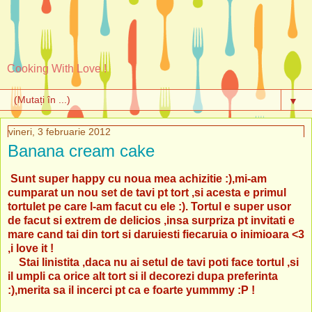
Cooking With Love !
▼
vineri, 3 februarie 2012
Banana cream cake
Sunt super happy cu noua mea achizitie :),mi-am
cumparat un nou set de tavi pt tort ,si acesta e primul
tortulet pe care l-am facut cu ele :). Tortul e super usor
de facut si extrem de delicios ,insa surpriza pt invitati e
mare cand tai din tort si daruiesti fiecaruia o inimioara <3
,i love it !
Stai linistita ,daca nu ai setul de tavi poti face tortul ,si
il umpli ca orice alt tort si il decorezi dupa preferinta
:),merita sa il incerci pt ca e foarte yummmy :P !