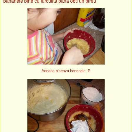
bananele bine cu furculita pana obti un pireu
Adnana piseaza bananele :P