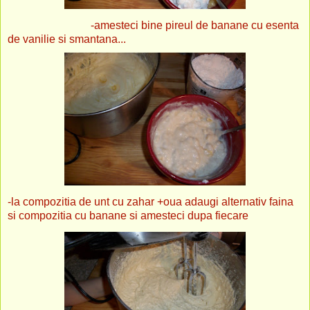
-amesteci bine pireul de banane cu esenta
de vanilie si smantana...
-la compozitia de unt cu zahar +oua adaugi alternativ faina
si compozitia cu banane si amesteci dupa fiecare