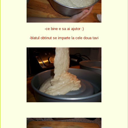
-ce bine e sa ai ajutor :)
blatul obtinut se
imparte la cele doua tavi
-