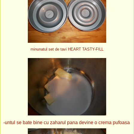
minunatul set de tavi HEART TASTY-FILL
-untul se bate bine cu zaharul pana devine o crema pufoasa