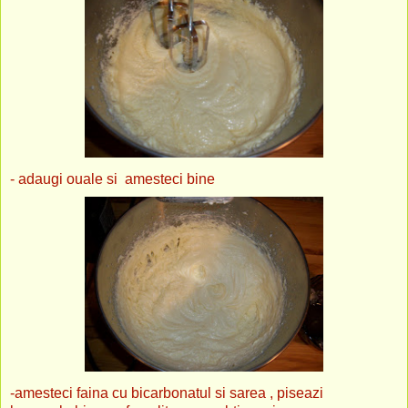
- adaugi ouale si amesteci bine
-amesteci faina cu bicarbonatul si sarea , piseazi