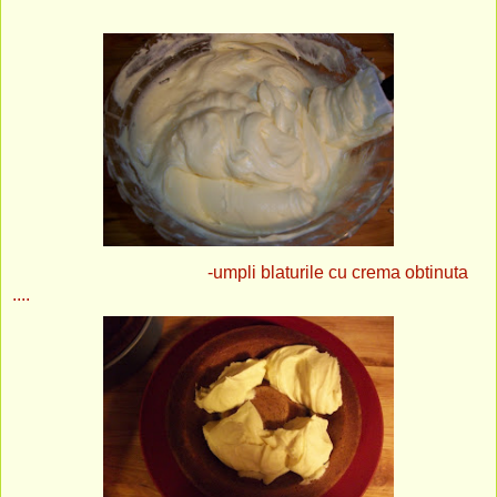
-umpli blaturile cu crema obtinuta
....