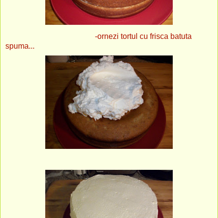
-ornezi tortul cu frisca batuta
spuma...