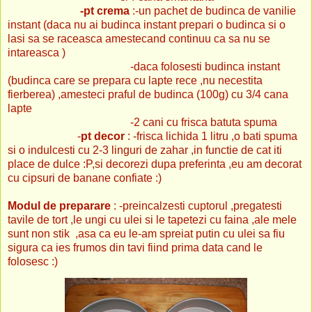
-pt crema
:-un pachet de budinca de vanilie
instant (daca nu ai budinca instant prepari o budinca si o
lasi sa se raceasca amestecand continuu ca sa nu se
intareasca )
-daca folosesti budinca instant
(budinca care se prepara cu lapte rece ,nu necestita
fierberea) ,amesteci praful de budinca (100g) cu 3/4 cana
lapte
-2 cani cu frisca batuta spuma
-
pt decor
: -frisca lichida 1 litru ,o bati spuma
si o indulcesti cu 2-3 linguri de zahar ,in functie de cat iti
place de dulce :P,si decorezi dupa preferinta ,eu am decorat
cu cipsuri de banane confiate :)
Modul de preparare
: -preincalzesti cuptorul ,pregatesti
tavile de tort ,le ungi cu ulei si le tapetezi cu faina ,ale mele
sunt non stik ,asa ca eu le-am spreiat putin cu ulei sa fiu
sigura ca ies frumos din tavi fiind prima data cand le
folosesc :)