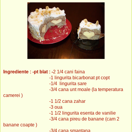
Ingrediente : -pt blat : -
2 1/4
cani faina
-1 lingurita bicarbonat pt copt
-1/4 lingurita sare
-3/4 cana unt moale (la temperatura
camerei )
-1 1/2 cana zahar
-3 oua
-1 1/2 lingurita esenta de vanilie
-3/4 cana pireu de banane (cam 2
banane coapte )
-3/4 cana smantana