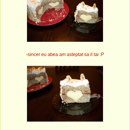
-sincer eu abea am asteptat sa il tai :P