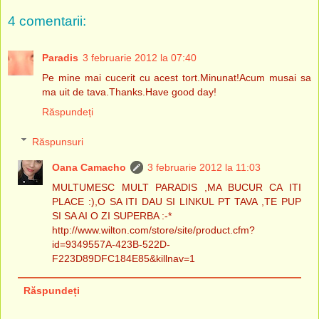
4 comentarii:
Paradis
3 februarie 2012 la 07:40
Pe mine mai cucerit cu acest tort.Minunat!Acum musai sa
ma uit de tava.Thanks.Have good day!
Răspundeți
Răspunsuri
Oana Camacho
3 februarie 2012 la 11:03
MULTUMESC MULT PARADIS ,MA BUCUR CA ITI
PLACE :),O SA ITI DAU SI LINKUL PT TAVA ,TE PUP
SI SA AI O ZI SUPERBA :-*
http://www.wilton.com/store/site/product.cfm?
id=9349557A-423B-522D-
F223D89DFC184E85&killnav=1
Răspundeți