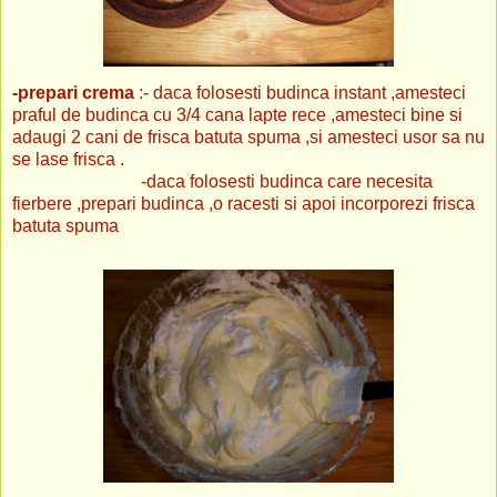
-prepari crema
:- daca folosesti budinca instant ,amesteci
praful de budinca cu 3/4 cana lapte rece ,amesteci bine si
adaugi 2 cani de frisca batuta spuma ,si amesteci usor sa nu
se lase frisca .
-daca folosesti budinca care necesita
fierbere ,prepari budinca ,o racesti si apoi incorporezi frisca
batuta spuma