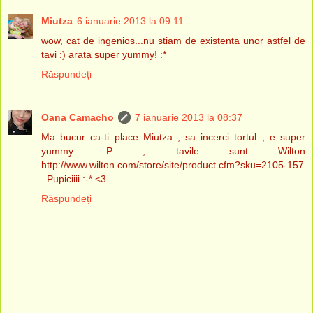
Miutza
6 ianuarie 2013 la 09:11
wow, cat de ingenios...nu stiam de existenta unor astfel de
tavi :) arata super yummy! :*
Răspundeți
Oana Camacho
7 ianuarie 2013 la 08:37
Ma bucur ca-ti place Miutza , sa incerci tortul , e super
yummy :P , tavile sunt Wilton
http://www.wilton.com/store/site/product.cfm?sku=2105-157
. Pupiciiii :-* <3
Răspundeți