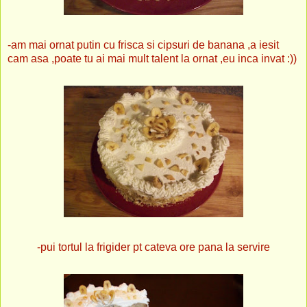
-am mai ornat putin cu frisca si cipsuri de banana ,a iesit
cam asa ,poate tu ai mai mult talent la ornat ,eu inca invat :))
-pui tortul la frigider pt cateva ore pana la servire