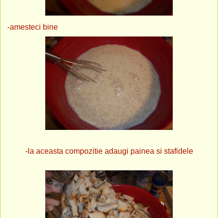
-amesteci bine
-la aceasta compozitie adaugi painea si stafidele