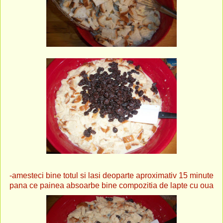
-amesteci bine totul si lasi deoparte aproximativ 15 minute
pana ce painea absoarbe bine compozitia de lapte cu oua