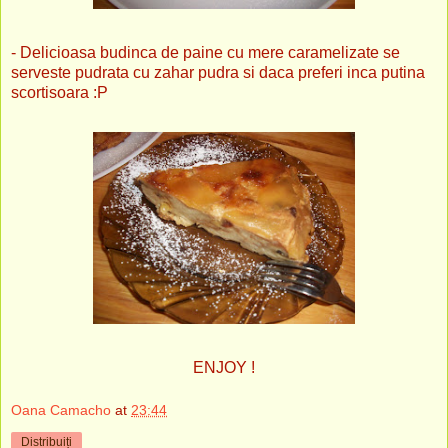
- Delicioasa budinca de paine cu mere caramelizate se
serveste pudrata cu zahar pudra si daca preferi inca putina
scortisoara :P
ENJOY !
Oana Camacho
at
23:44
Distribuiți