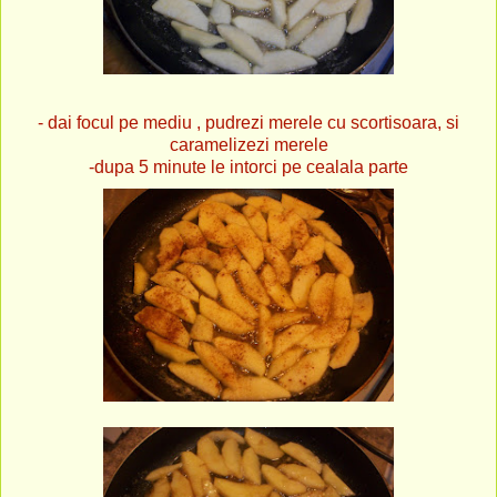
- dai focul pe mediu , pudrezi merele cu scortisoara, si
caramelizezi merele
-dupa 5 minute le intorci pe cealala parte