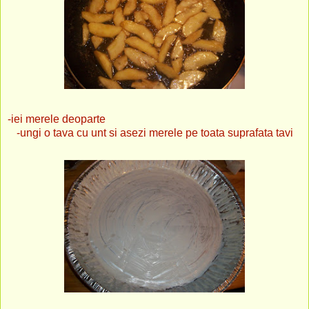
-iei merele deoparte
-ungi o tava cu unt si asezi merele pe toata suprafata tavi