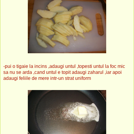
-pui o tigaie la incins ,adaugi untul ,topesti untul la foc mic
sa nu se arda ,cand untul e topit adaugi zaharul ,iar apoi
adaugi feliile de mere intr-un strat uniform