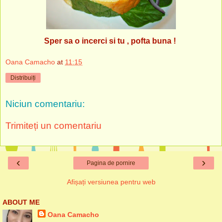
Sper sa o incerci si tu , pofta buna !
Oana Camacho
at
11:15
Distribuiți
Niciun comentariu:
Trimiteți un comentariu
‹
›
Pagina de pornire
Afișați versiunea pentru web
ABOUT ME
Oana Camacho