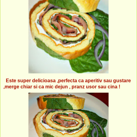
Este super delicioasa ,perfecta ca aperitiv sau gustare
,merge chiar si ca mic dejun , pranz usor sau cina !