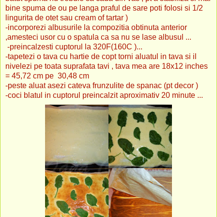
bine spuma de ou pe langa praful de sare poti folosi si 1/2
lingurita de otet sau cream of tartar )
-incorporezi albusurile la compozitia obtinuta anterior
,amesteci usor cu o spatula ca sa nu se lase albusul ...
-preincalzesti cuptorul la 320F(160C )...
-tapetezi o tava cu hartie de copt torni aluatul in tava si il
nivelezi pe toata suprafata tavi , tava mea are 18x12 inches
= 45,72 cm pe 30,48 cm
-peste aluat asezi cateva frunzulite de spanac (pt decor )
-coci blatul in cuptorul preincalzit aproximativ 20 minute ...