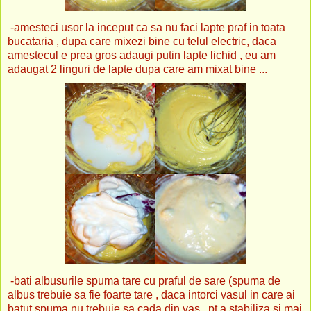
-amesteci usor la inceput ca sa nu faci lapte praf in toata
bucataria , dupa care mixezi bine cu telul electric, daca
amestecul e prea gros adaugi putin lapte lichid , eu am
adaugat 2 linguri de lapte dupa care am mixat bine ...
-bati albusurile spuma tare cu praful de sare (spuma de
albus trebuie sa fie foarte tare , daca intorci vasul in care ai
batut spuma nu trebuie sa cada din vas , pt a stabiliza si mai