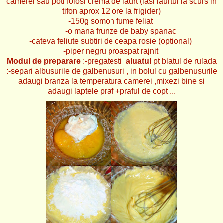
camerei sau poti folosi crema de iaurt (lasi iaurtul la scurs in
tifon aprox 12 ore la frigider)
-150g somon fume feliat
-o mana frunze de baby spanac
-cateva feliute subtiri de ceapa rosie (optional)
-piper negru proaspat rajnit
Modul de preparare
:-pregatesti
aluatul
pt blatul de rulada
:-separi albusurile de galbenusuri ,
in bolul cu galbenusurile
adaugi branza la temperatura camerei ,
mixezi bine si
adaugi laptele praf +praful de copt
...