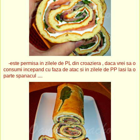
-este permisa in zilele de PL din croaziera , daca vrei sa o
consumi incepand cu faza de atac si in zilele de PP lasi la o
parte spanacul ....