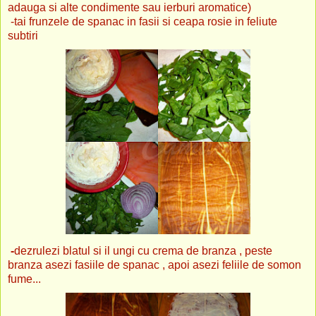
adauga si alte condimente sau ierburi aromatice)
-tai frunzele de spanac in fasii si ceapa rosie in feliute
subtiri
-
dezrulezi blatul si il ungi cu crema de branza , peste
branza asezi fasiile de spanac , apoi asezi feliile de somon
fume...