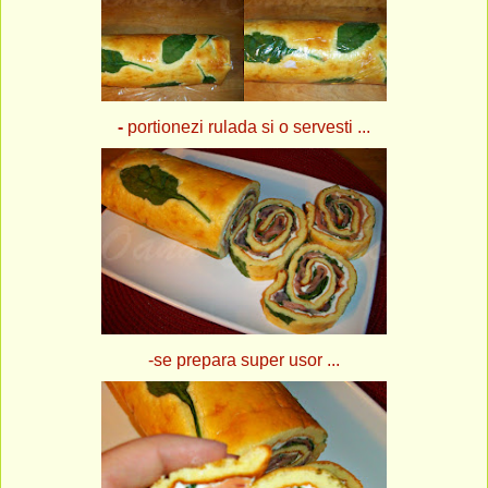
-
portionezi rulada si o servesti ...
-se prepara super usor ...