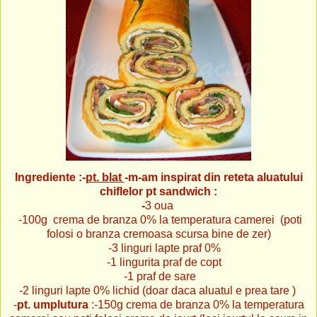
Ingrediente :-
pt. blat
-m-am inspirat din reteta aluatului
chiflelor pt sandwich
:
-
3 oua
-100g crema de branza 0% la temperatura camerei (poti
folosi o branza cremoasa scursa bine de zer)
-3 linguri lapte praf 0%
-1 lingurita praf de copt
-1 praf de sare
-2 linguri lapte 0% lichid (doar daca aluatul e prea tare )
-
pt. umplutura
:-150g crema de branza 0% la temperatura