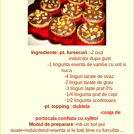
Ingrediente:-pt. fursecuri :-
2 oua
-indulcitor dupa gust
-1 lingurita esenta de vanilie cu unt si
nuca
-4 linguri tarate de ovaz
-2 linguri tarate de grau
-3 linguri lapte praf 0%
-1/4 lingurita praf de copt
-1/2 lingurita scortisoara
-
pt. topping
:-
duktela
-
coaja de
portocala confiata cu xylitol
Modul de preparare
:-intr-un bol pui
ouale+indulcitorul+esenta si le bati bine cu furculita ...