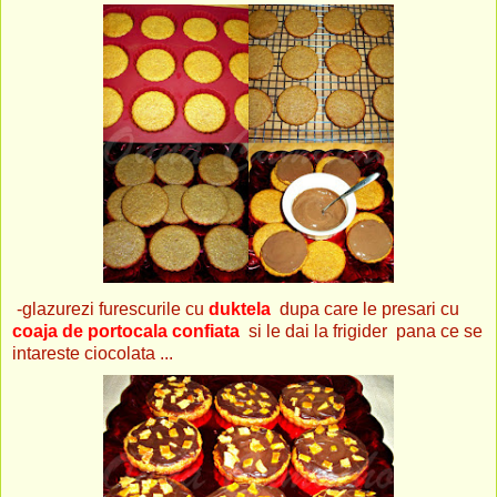
-glazurezi furescurile cu
duktela
dupa care le presari cu
coaja de portocala confiata
si le dai la frigider pana ce se
intareste ciocolata ...