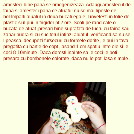
amesteci bine pana se omogenizeaza. Adaugi amestecul de
faina si amesteci pana ce aluatul nu se mai lipeste de
bol.Imparti aluatul in doua bucati egale,il invelesti in folie de
plastic si il pui in frigider pt 2 ore. Scoti pe rand cate o
bucata de aluat ,presari bine suprafata de lucru cu faina sau
zahar pudra si cu sucitorul intinzi aluatul ,verificand sa nu se
lipeasca ,decupezi fursecuri cu formele dorite ,le pui in tava
pregatita cu hartie de copt ,lasand 1 cm spatiu intre ele si le
coci 8-10minute .Daca doresti inainte sa le coci le poti
presara cu bombonele colorate ,daca nu le poti lasa simple .