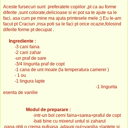
Aceste fursecuri sunt preferatele copiilor ,pt ca au forme
diferite ,sunt colorate,delicioase si ei pot sa te ajute sa le
faci, asa cum pe mine ma ajuta printesele mele ;) Eu le-am
facut pt Craciun ,insa poti sa le faci pt orice ocazie,folosind
diferite forme pt decupat .
Ingrediente :
-3 cani faina
-2 cani zahar
-un praf de sare
-3/4 lingurita praf de copt
-1 cana de unt moale (la temperatura camerei )
- 1 ou
-1 lingura lapte
-1 lingurita
esenta de vanilie
Modul de preparare :
-intr-un bol cerni faina+sarea+praful de copt
-bati bine cu mixerul untul si zaharul
,pana obti o crema pufoasa ,adaugi oul+vanilia +laptele si