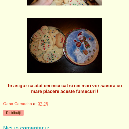
Te asigur ca atat cei mici cat si cei mari vor savura cu
mare placere aceste fursecuri !
Oana Camacho
at
07:25
Distribuiți
Niciun comentariu: