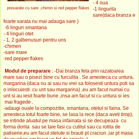
- 4 oua
presarate cu sare ,chimin si red pepper flakes
-1 lingurita
sare(daca branza e
foarte sarata nu mai adauga sare )
-6 linguri smantana
- 4 linguri otet
- 1, 2 galbenusuri pentru uns
-chimen
-sare mare
-red pepper flakes
Modul de preparare
: -Dai branza feta prin razatoarea
mare sau o pisezi bine cu furculita . Se amesteca cu untura,
margarina (daca nu ai sau nu vrei sa folosesti untura poti sa
o inlocuiesti cu unt sau margarina) ,eu am facut numai cu
unt si au iesit foarte bune ,insa am facut si cu untura si ies
mai fragede .
-adaugi ouale la compozitie, smantana, otetul si faina. Se
amesteca totul foarte bine, se lasa la rece (daca aveti timp),
se intinde aluatul pe masa infainata si se decupeaza cu
forma dorita sau se taie fasi cu cutitul sau cu rotita de
patiserie,eu am facut stelute si brauti pt craciun ,iar pt masa