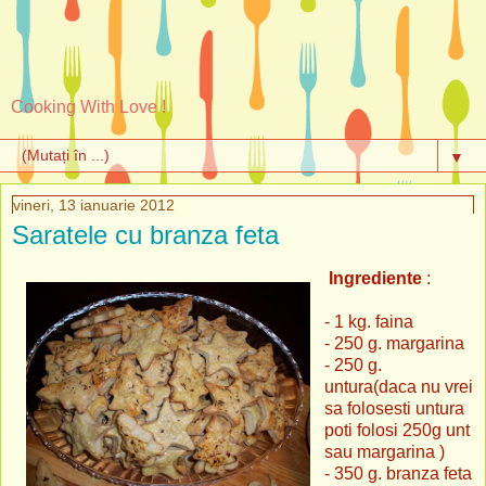
Cooking With Love !
▼
vineri, 13 ianuarie 2012
Saratele cu branza feta
Ingrediente
:
- 1 kg. faina
- 250 g. margarina
- 250 g.
untura(daca nu vrei
sa folosesti untura
poti folosi 250g unt
sau margarina )
- 350 g. branza feta