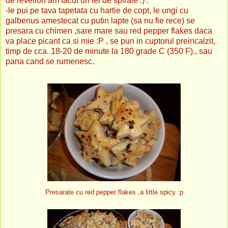
de revelion am facut un fel de spirale :) .
-le pui pe tava tapetata cu hartie de copt, le ungi cu
galbenus amestecat cu putin lapte (sa nu fie rece) se
presara cu chimen ,sare mare sau red pepper flakes daca
va place picant ca si mie :P , se pun in cuptorul preincalzit,
timp de cca. 18-20 de minute la 180 grade C (350 F)., sau
pana cand se rumenesc.
Presarate cu red pepper flakes ,a little spicy :p