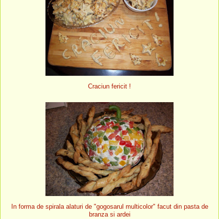
Craciun fericit !
In forma de spirala alaturi de "gogosarul multicolor" facut din pasta de
branza si ardei