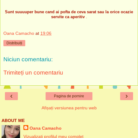
Sunt suuuuper bune cand ai pofta de ceva sarat sau la orice ocazie
servite ca aperitiv
.
Oana Camacho
at
19:06
Distribuiți
Niciun comentariu:
Trimiteți un comentariu
‹
›
Pagina de pornire
Afișați versiunea pentru web
ABOUT ME
Oana Camacho
Vizualizați profilul meu complet