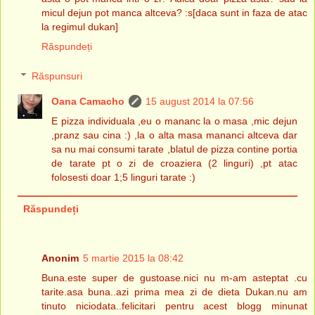
micul dejun pot manca altceva? :s[daca sunt in faza de atac
la regimul dukan]
Răspundeți
Răspunsuri
Oana Camacho
15 august 2014 la 07:56
E pizza individuala ,eu o mananc la o masa ,mic dejun
,pranz sau cina :) ,la o alta masa mananci altceva dar
sa nu mai consumi tarate ,blatul de pizza contine portia
de tarate pt o zi de croaziera (2 linguri) ,pt atac
folosesti doar 1;5 linguri tarate :)
Răspundeți
Anonim
5 martie 2015 la 08:42
Buna.este super de gustoase.nici nu m-am asteptat .cu
tarite.asa buna..azi prima mea zi de dieta Dukan.nu am
tinuto niciodata..felicitari pentru acest blogg minunat