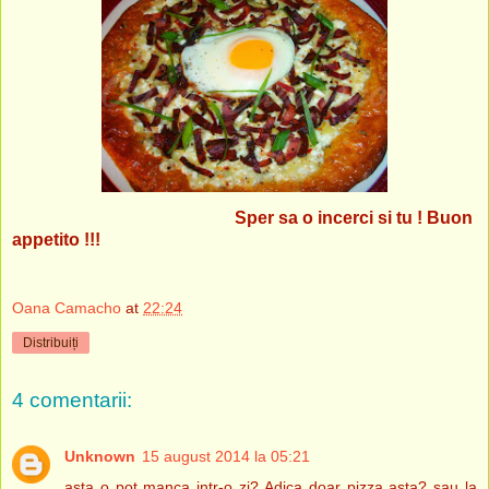
Sper sa o incerci si tu ! Buon
appetito !!!
Oana Camacho
at
22:24
Distribuiți
4 comentarii:
Unknown
15 august 2014 la 05:21
asta o pot manca intr-o zi? Adica doar pizza asta? sau la