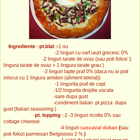
Ingrediente
:-
pt.blat :-
1 ou
-2 linguri cu varf iaurt grecesc 0%
-2 linguri tarate de ovaz (sau poti folosi 1
lingura tarate de ovaz + 1 lingura tarate grau )
-2 linguri lapte praf 0% (daca nu ai poti
inlocui cu 1 lingura amidon (aliment tolerat))
-1 lingurita praf de copt
-1/2 lingurita drojdie uscata
-sare dupa gust
-condiment italian pt pizza dupa
gust (Italian seasoning )
-
pt. topping
:-2 -3 linguri ricotta 0% sau
cottage cheesse
-4 linguri
cascaval dukan
(
sau
poti folozi parmesan Belgioioso 2 %
)