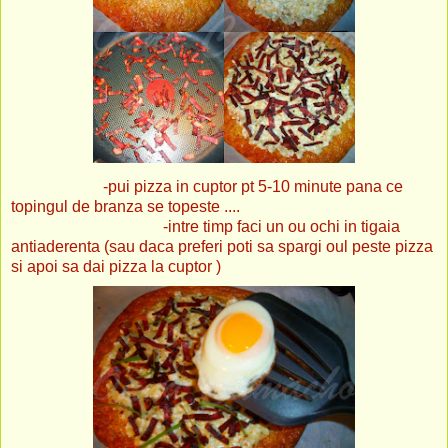
-pui pizza in cuptor pt 5-10 minute pana ce
topingul de branza se topeste ....
-intre timp faci un ou ochi in tigaia
antiaderenta (sau daca preferi poti sa spargi oul peste pizza
si apoi sa dai pizza la cuptor )