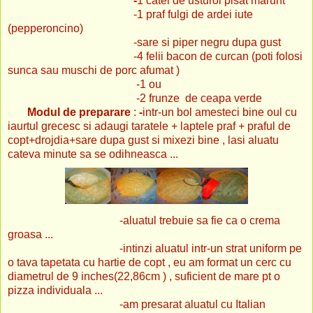
-
1 catel de usturoi pisat marunt
-1 praf fulgi de ardei iute
(pepperoncino)
-sare si piper negru dupa gust
-4 felii bacon de curcan (poti folosi
sunca sau muschi de porc afumat )
-1 ou
-2 frunze de ceapa verde
Modul de preparare
:
-
intr-un bol amesteci bine oul cu
iaurtul grecesc si adaugi taratele + laptele praf + praful de
copt+drojdia+sare dupa gust si mixezi bine , lasi aluatu
cateva minute sa se odihneasca ...
-aluatul trebuie sa fie ca o crema
groasa ...
-intinzi aluatul intr-un strat uniform pe
o tava tapetata cu hartie de copt , eu am format un cerc cu
diametrul de 9 inches(22,86cm ) , suficient de mare pt o
pizza individuala ...
-am presarat aluatul cu Italian