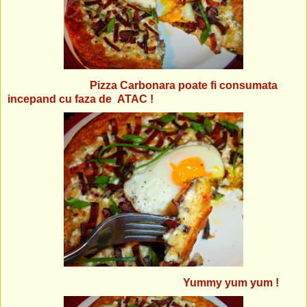
Pizza Carbonara poate fi consumata
incepand cu faza de ATAC !
Yummy yum yum !