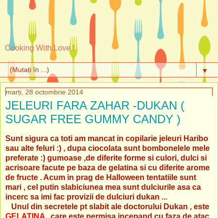
Cooking With Love !
▼
marți, 28 octombrie 2014
JELEURI FARA ZAHAR -DUKAN (
SUGAR FREE GUMMY CANDY )
Sunt sigura ca toti am mancat in copilarie jeleuri Haribo
sau alte feluri :) , dupa ciocolata sunt bombonelele mele
preferate :) gumoase ,de diferite forme si culori, dulci si
acrisoare facute pe baza de gelatina si cu diferite arome
de fructe . Acum in prag de Halloween tentatiile sunt
mari , cel putin slabiciunea mea sunt dulciurile asa ca
incerc sa imi fac provizii de dulciuri dukan ...
Unul din
secretele pt slabit ale doctorului Dukan
, este
GELATINA
, care este permisa incepand cu faza de atac