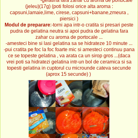
-gelatina fara zahar cu aroma de portocale
(jeleu)(17g) (poti folosi orice alta aroma :
capsuni,lamaie,lime, cirese, capsuni+banane,zmeura ,
piersici )
Modul de preparare
:-torni apa intr-o cratita si presari peste
pudra de gelatina neutra si apoi pudra de gelatina fara
zahar cu aroma de portocale ...
-amesteci bine si lasi gelatina sa se hidrateze 10 minute ...
-pui cratita pe foc la foc foarte mic si amesteci continuu pana
ce se topeste gelatina , va arata ca un sirop gros ...(daca
vrei poti sa hidratezi gelatina intr-un bol de ceramica si sa
topesti gelatina in cuptorul cu microunde cateva secunde
(aprox 15 secunde) )