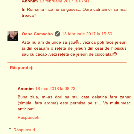
Anonim
13 februarie 2017 la 07:41
In Romania inca nu se gasesc. Oare cati ani or sa mai
treaca?
Oana Camacho
13 februarie 2017 la 15:50
Ăsta nu am de unde sa știu😆, vezi ca poți face jeleuri
și din ceai,am o rețetă de jeleuri din ceai de hibiscus
sau cu cacao ,vezi rețetă de jeleuri de ciocolată!😊
Răspundeți
Anonim
18 mai 2018 la 08:23
Buna ziua, mi-as dori sa stiu cata gelatina fara zahar
(simpla, fara aroma) este permisa pe zi... Va multumesc
anticipat!
Răspundeți
Răspunsuri