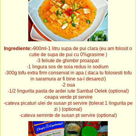
Ingrediente:-
900ml-1 litru supa de pui clara (eu am folosit o
cutie de supa de pui cu 0%grasime )
-3 feliute de ghimbir proaspat
-1 lingura sos de soia redus in sodium
-300g tofu extra firm conservat in apa ( daca tu folosesti tofu
in saramura ar fi bine sa-l desarezi)
-2 oua
-1/2 lingurita pasta de ardei iute Sambal Oelek (optional)
-ceapa verde pt servire
-cateva picaturi ulei de susan pt servire (tolerat 1 lingurita pe
zi ) (optional)
-cateva seminte de susan pt servire (optional)