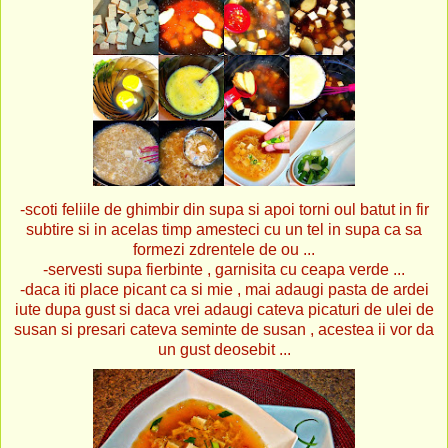
-scoti feliile de ghimbir din supa si apoi torni oul batut in fir
subtire si in acelas timp amesteci cu un tel in supa ca sa
formezi zdrentele de ou ...
-servesti supa fierbinte , garnisita cu ceapa verde ...
-daca iti place picant ca si mie , mai adaugi pasta de ardei
iute dupa gust si daca vrei adaugi cateva picaturi de ulei de
susan si presari cateva seminte de susan , acestea ii vor da
un gust deosebit ...