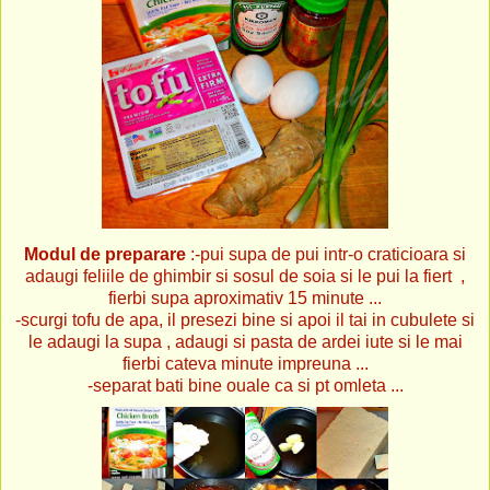
Modul de preparare
:-pui supa de pui intr-o craticioara si
adaugi feliile de ghimbir si sosul de soia si le pui la fiert ,
fierbi supa aproximativ 15 minute ...
-scurgi tofu de apa, il presezi bine si apoi il tai in cubulete si
le adaugi la supa , adaugi si pasta de ardei iute si le mai
fierbi cateva minute impreuna ...
-separat bati bine ouale ca si pt omleta ...