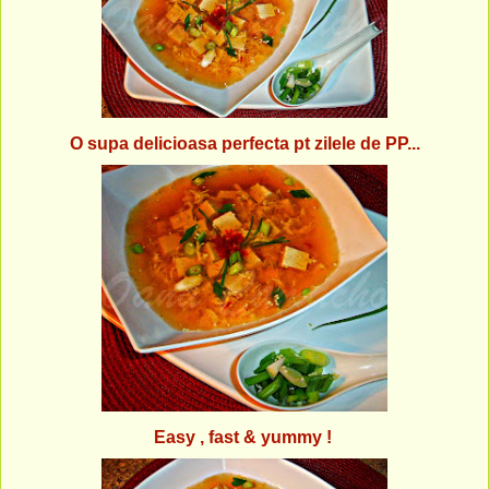
O supa delicioasa perfecta pt zilele de PP...
Easy , fast & yummy !