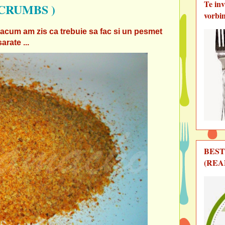
Te in
CRUMBS )
vorbi
r acum am zis ca trebuie sa fac si un pesmet
arate ...
BEST
(REA