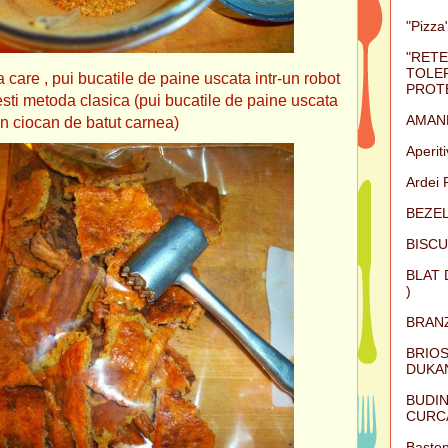
"Pizza"
"RETE
TOLER
 care , pui bucatile de paine uscata intr-un robot
PROTE
sesti metoda clasica (pui bucatile de paine uscata
AMAN
un ciocan de batut carnea)
Aperit
Ardei 
BEZEL
BISCU
BLAT 
)
BRAN
BRIOS
DUKAN
BUDIN
CURC
Baston