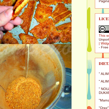
Pagina
LICE
This w
Unport
|
Widg
- Free
DIET
" ALI
" ALI
" NOU
DUKAN
"Mamal
"Orez"