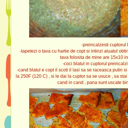
-preincalzesti cuptorul
-tapetezi o tava cu hartie de copt si intinzi aluatul obtin
tava folosita de mine are 15x10 i
-coci blatul in cuptorul preincalz
-cand blatul e copt il scoti il lasi sa se raceasca putin s
la 250F (120 C) , si le dai la cuptor sa se usuce , sa stai 
cand in cand , pana sunt uscate bin