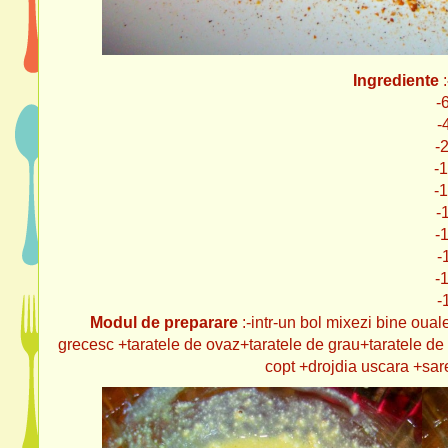
Ingrediente
:
-6 linguri iaur
-4 linguri d
-2 linguri tar
-1 lingura tar
-1 lingura tarat
-1 lingura la
-1 lingurita fa
-1 lingurita p
-1 lingurita dr
-1 praf d
Modul de preparare
:-intr-un bol mixezi bine ouale
grecesc +taratele de ovaz+taratele de grau+taratele de 
copt +drojdia uscara +sare