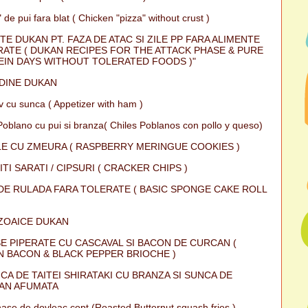
 de pui fara blat ( Chicken "pizza" without crust )
TE DUKAN PT. FAZA DE ATAC SI ZILE PP FARA ALIMENTE
ATE ( DUKAN RECIPES FOR THE ATTACK PHASE & PURE
IN DAYS WITHOUT TOLERATED FOODS )"
DINE DUKAN
iv cu sunca ( Appetizer with ham )
Poblano cu pui si branza( Chiles Poblanos con pollo y queso)
E CU ZMEURA ( RASPBERRY MERINGUE COOKIES )
ITI SARATI / CIPSURI ( CRACKER CHIPS )
DE RULADA FARA TOLERATE ( BASIC SPONGE CAKE ROLL
ZOAICE DUKAN
E PIPERATE CU CASCAVAL SI BACON DE CURCAN (
 BACON & BLACK PEPPER BRIOCHE )
CA DE TAITEI SHIRATAKI CU BRANZA SI SUNCA DE
AN AFUMATA
ase de dovleac copt (Roasted Butternut squash fries )