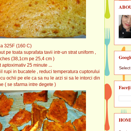
ABO
 la 325F (160 C)
ut pe toata suprafata tavii intr-un strat uniform ,
Googl
nches (38,1cm pe 25,4 cm )
it aptoximativ 25 minute ...
Selec
i il rupi in bucatele , reduci temperatura cuptorului
cu ochii pe ele ca sa nu le arzi si sa le intorci din
e ( se sfarma intre degete )
Faceţi
HOM