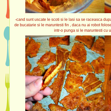
-cand sunt uscate le scoti si le lasi sa se raceasca dupa
de bucatarie si le maruntesti fin , daca nu ai robot folo
intr-o punga si le maruntesti cu 