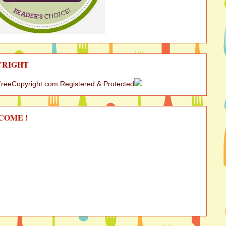
YRIGHT
COME !