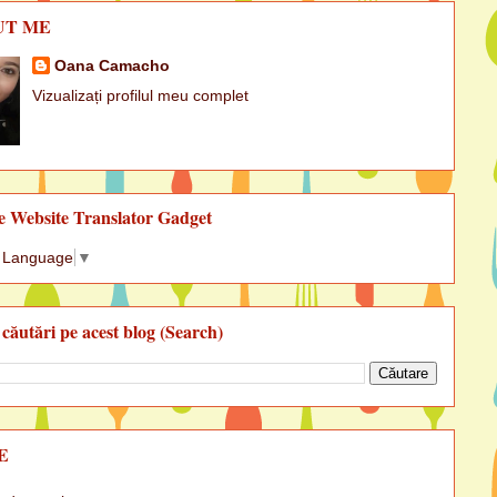
UT ME
Oana Camacho
Vizualizați profilul meu complet
e Website Translator Gadget
t Language
▼
 căutări pe acest blog (Search)
E