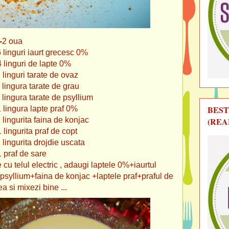
-
2 oua
t grecesc 0%
e lapte 0%
ate de ovaz
ate de grau
e de psyllium
BEST
pte praf 0%
(REA
ina de konjac
raf de copt
ojdie uscata
e sare
 cu telul electric , adaugi laptele 0%+iaurtul
psyllium+faina de konjac +laptele praf+praful de
a si mixezi bine ...