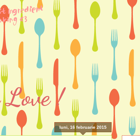
 Love !
luni, 16 februarie 2015