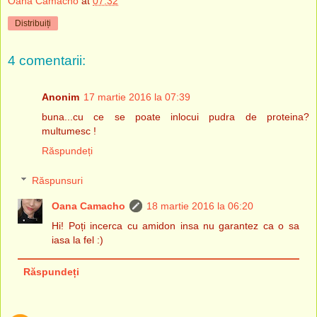
Oana Camacho
at
07:32
Distribuiți
4 comentarii:
Anonim
17 martie 2016 la 07:39
buna...cu ce se poate inlocui pudra de proteina?
multumesc !
Răspundeți
Răspunsuri
Oana Camacho
18 martie 2016 la 06:20
Hi! Poți incerca cu amidon insa nu garantez ca o sa
iasa la fel :)
Răspundeți