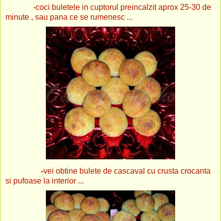
-coci buletele in cuptorul preincalzit aprox 25-30 de
minute , sau pana ce se rumenesc ...
-
vei obtine bulete de cascaval cu crusta crocanta
si pufoase la interior ...