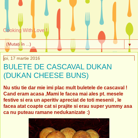
Cooking With Love !
▼
joi, 17 martie 2016
BULETE DE CASCAVAL DUKAN
(DUKAN CHEESE BUNS)
Nu stiu tie dar mie imi plac mult buletele de cascaval !
Cand eram acasa ,Mami le facea mai ales pt. mesele
festive si era un aperitiv apreciat de toti mesenii , le
facea atat coapte cat si prajite si erau super yummy asa
ca nu puteau ramane nedukanizate :)