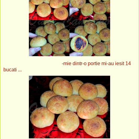
-mie dintr-o portie mi-au iesit 14
bucati ...