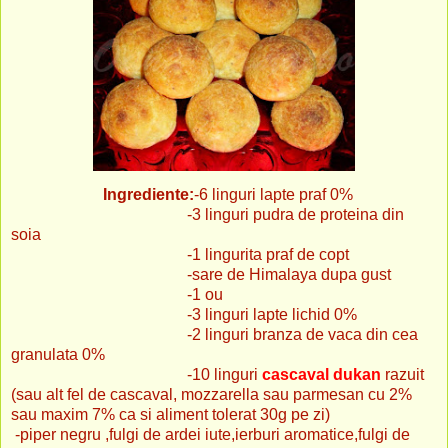
Ingrediente:
-6 linguri lapte praf 0%
-3 linguri pudra de proteina din
soia
-1 lingurita praf de copt
-sare de Himalaya dupa gust
-1 ou
-3 linguri lapte lichid 0%
-2 linguri branza de vaca din cea
granulata 0%
-10 linguri
cascaval dukan
razuit
(sau alt fel de cascaval, mozzarella sau parmesan cu 2%
sau maxim 7% ca si aliment tolerat 30g pe zi)
-piper negru ,fulgi de ardei iute,ierburi aromatice,fulgi de