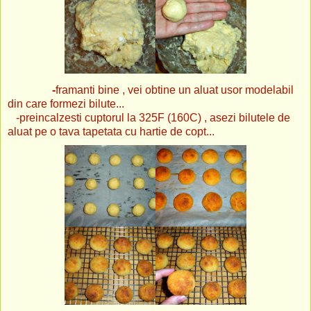
-
framanti bine , vei obtine un aluat usor modelabil
din care formezi bilute...
-preincalzesti cuptorul la 325F (160C) , asezi bilutele de
aluat pe o tava tapetata cu hartie de copt...