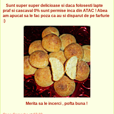
Sunt super super delicioase si daca folosesti lapte
praf si cascaval 0% sunt permise inca din ATAC ! Abea
am apucat sa le fac poza ca au si disparut de pe farfurie
:)
Merita sa le incerci , pofta buna !