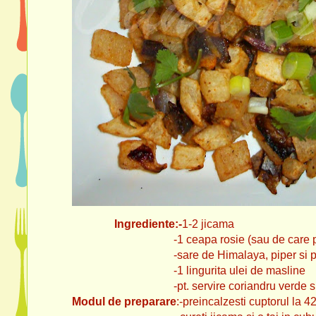
Ingrediente:-
1-2 jicama
-1 ceapa rosie (sau de care pref
-sare de Himalaya, piper si paprik
-1 lingurita ulei de masline
-pt. servire coriandru verde si ce
Modul de preparare
:-preincalzesti cuptorul la 