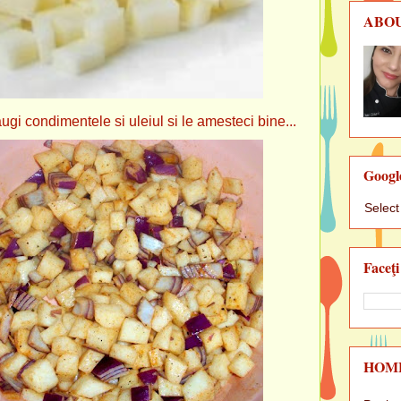
ABO
gi condimentele si uleiul si le amesteci bine...
Googl
Selec
Faceţi
HOM