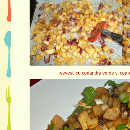
-sevesti cu coriandru verde si ceap