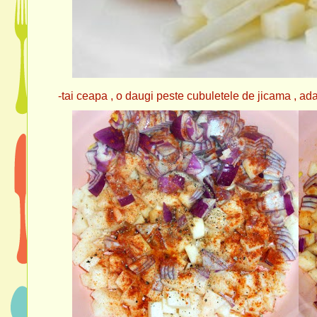
-tai ceapa , o daugi peste cubuletele de jicama , adau