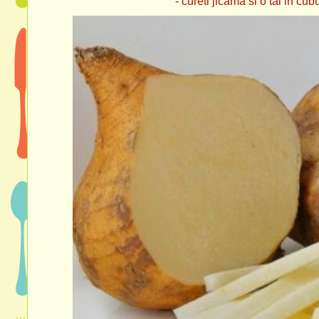
- cureti jicama si o tai in cubulet