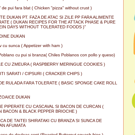
 de pui fara blat ( Chicken "pizza" without crust )
TE DUKAN PT. FAZA DE ATAC SI ZILE PP FARA ALIMENTE
ATE ( DUKAN RECIPES FOR THE ATTACK PHASE & PURE
IN DAYS WITHOUT TOLERATED FOODS )"
DINE DUKAN
iv cu sunca ( Appetizer with ham )
Poblano cu pui si branza( Chiles Poblanos con pollo y queso)
E CU ZMEURA ( RASPBERRY MERINGUE COOKIES )
ITI SARATI / CIPSURI ( CRACKER CHIPS )
DE RULADA FARA TOLERATE ( BASIC SPONGE CAKE ROLL
ZOAICE DUKAN
E PIPERATE CU CASCAVAL SI BACON DE CURCAN (
 BACON & BLACK PEPPER BRIOCHE )
CA DE TAITEI SHIRATAKI CU BRANZA SI SUNCA DE
AN AFUMATA
ase de dovleac copt (Roasted Butternut squash fries )