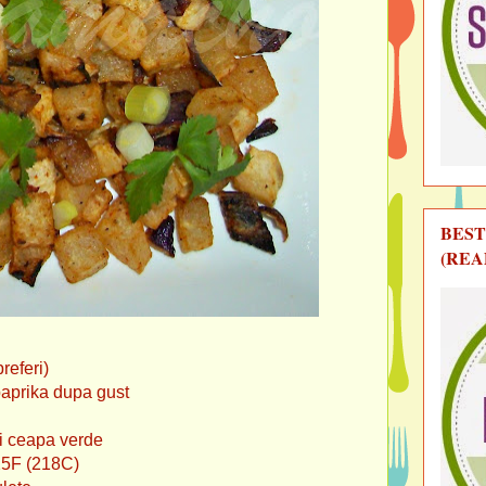
BEST
(REA
eri)
a dupa gust
apa verde
425F (218C)