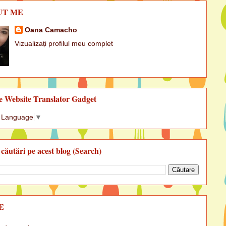
UT ME
Oana Camacho
Vizualizați profilul meu complet
e Website Translator Gadget
t Language
▼
 căutări pe acest blog (Search)
E