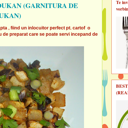
Te in
DUKAN (GARNITURA DE
vorbi
DUKAN)
a , fiind un inlocuitor perfect pt. cartof o
lu de preparat care se poate servi incepand de
BEST
(REA