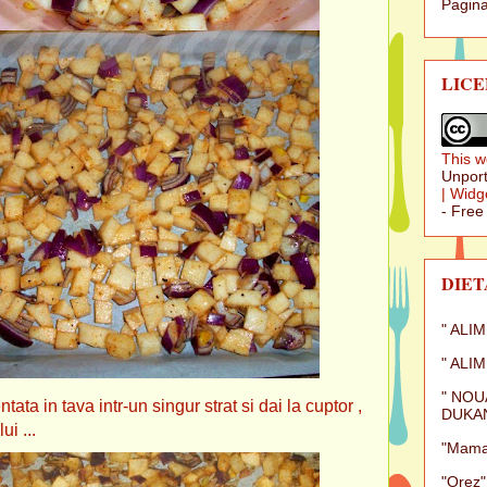
Pagina
LICE
This w
Unport
|
Widg
- Free
DIET
" ALI
" ALI
" NOU
ata in tava intr-un singur strat si dai la cuptor ,
DUKAN
i ...
"Mamal
"Orez"