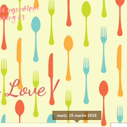
 Love !
marți, 15 martie 2016