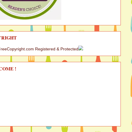
YRIGHT
COME !