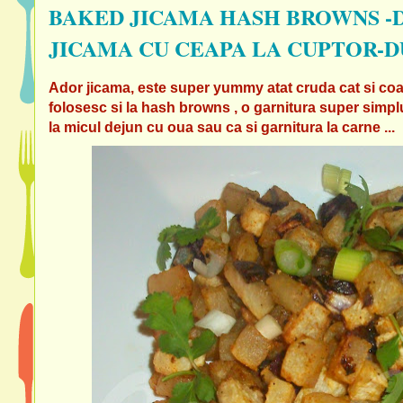
BAKED JICAMA HASH BROWNS -
JICAMA CU CEAPA LA CUPTOR-
Ador jicama, este super yummy atat cruda cat si coapt
folosesc si la hash browns , o garnitura super simp
la micul dejun cu oua sau ca si garnitura la carne ...