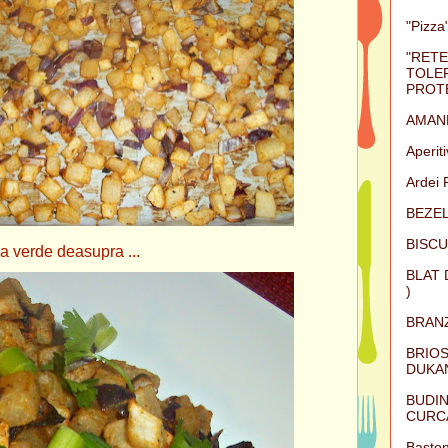
"Pizza"
"RETE
TOLER
PROTE
AMAN
Aperit
Ardei 
BEZEL
BISCU
a verde deasupra ...
BLAT 
)
BRAN
BRIOS
DUKAN
BUDIN
CURC
Baston