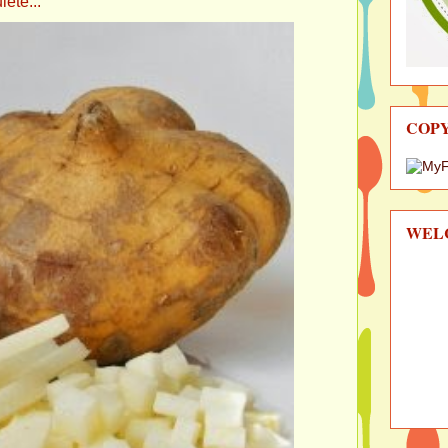
e...
COP
WEL