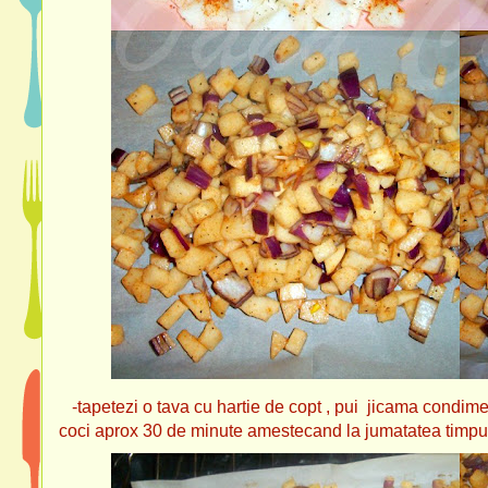
-tapetezi o tava cu hartie de copt , pui jicama condiment
coci aprox 30 de minute amestecand la jumatatea timpulu