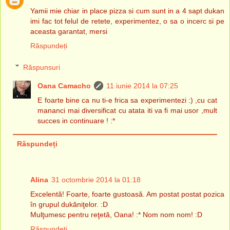
Yamii mie chiar in place pizza si cum sunt in a 4 sapt dukan
imi fac tot felul de retete, experimentez, o sa o incerc si pe
aceasta garantat, mersi
Răspundeți
Răspunsuri
Oana Camacho
11 iunie 2014 la 07:25
E foarte bine ca nu ti-e frica sa experimentezi :) ,cu cat
mananci mai diversificat cu atata iti va fi mai usor ,mult
succes in continuare ! :*
Răspundeți
Alina
31 octombrie 2014 la 01:18
Excelentă! Foarte, foarte gustoasă. Am postat postat pozica
în grupul dukăniţelor. :D
Mulţumesc pentru reţetă, Oana! :* Nom nom nom! :D
Răspundeți