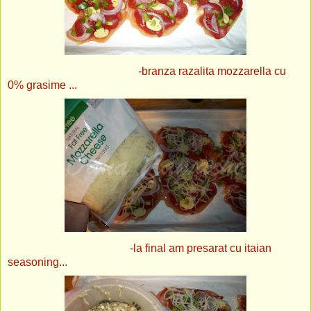
-branza razalita mozzarella cu
0% grasime ...
-la final am presarat cu itaian
seasoning...