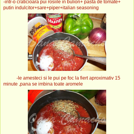
-intr-o craticioara pui rosiile in bulion+ pasta de tomate+
putin indulcitor+sare+piper+italian seasoning
-le amesteci si le pui pe foc la fiert aproximativ 15
minute ,pana se imbina toate aromele