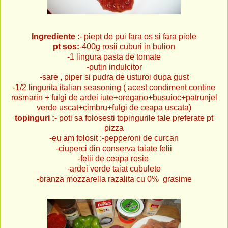
Ingrediente
:- piept de pui fara os si fara piele
pt sos:
-400g rosii cuburi in bulion
-1 lingura pasta de tomate
-putin indulcitor
-sare , piper si pudra de usturoi dupa gust
-1/2 lingurita italian seasoning ( acest condiment contine
rosmarin + fulgi de ardei iute+oregano+busuioc+patrunjel
verde uscat+cimbru+fulgi de ceapa uscata)
topinguri :-
poti sa folosesti topingurile tale preferate pt
pizza
-eu am folosit :-pepperoni de curcan
-ciuperci din conserva taiate felii
-felii de ceapa rosie
-ardei verde taiat cubulete
-branza mozzarella razalita cu 0% grasime