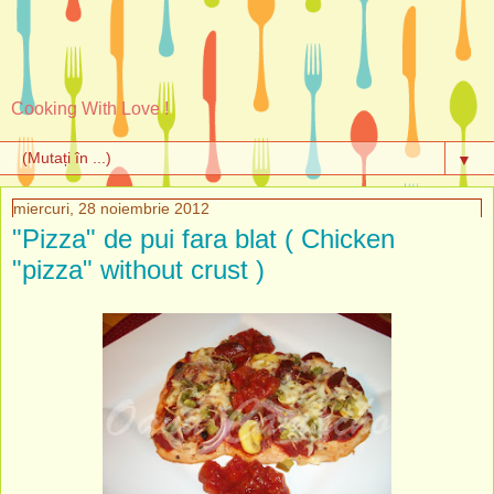
Cooking With Love !
▼
miercuri, 28 noiembrie 2012
"Pizza" de pui fara blat ( Chicken
"pizza" without crust )