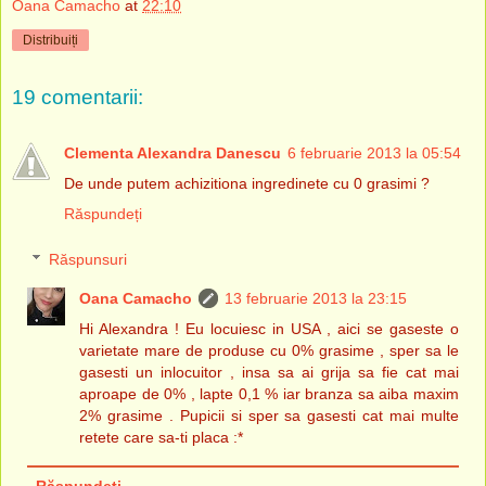
Oana Camacho
at
22:10
Distribuiți
19 comentarii:
Clementa Alexandra Danescu
6 februarie 2013 la 05:54
De unde putem achizitiona ingredinete cu 0 grasimi ?
Răspundeți
Răspunsuri
Oana Camacho
13 februarie 2013 la 23:15
Hi Alexandra ! Eu locuiesc in USA , aici se gaseste o
varietate mare de produse cu 0% grasime , sper sa le
gasesti un inlocuitor , insa sa ai grija sa fie cat mai
aproape de 0% , lapte 0,1 % iar branza sa aiba maxim
2% grasime . Pupicii si sper sa gasesti cat mai multe
retete care sa-ti placa :*