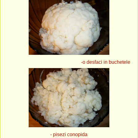
-o desfaci in buchetele
- pisezi conopida