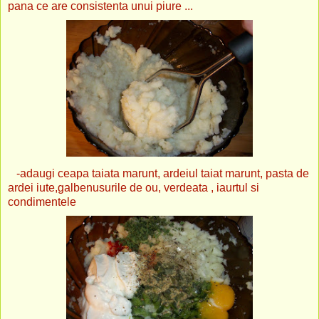
pana ce are consistenta unui piure ...
-adaugi ceapa taiata marunt, ardeiul taiat marunt, pasta de
ardei iute,galbenusurile de ou, verdeata , iaurtul si
condimentele