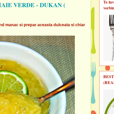
Te in
AIE VERDE - DUKAN (
vorbi
and manac si prepar aceasta dulceata si chiar
BEST
(REA