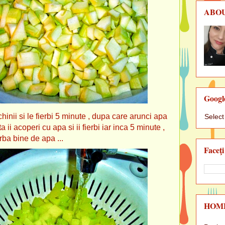
ABO
Googl
hinii si le fierbi 5 minute , dupa care arunci apa
Selec
ta ii acoperi cu apa si ii fierbi iar inca 5 minute ,
urba bine de apa ...
Faceţi
HOM