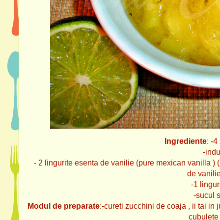
Ingrediente
: -4
-indulcitor xylitol dupa gus
- 2 lingurite esenta de vanilie (pure mexican vanilla ) (
de vanili
-1 lingura (10g) pudra de g
-sucul si coaja 
Modul de preparate
:-cureti zucchini de coaja , ii tai in
cubulete .