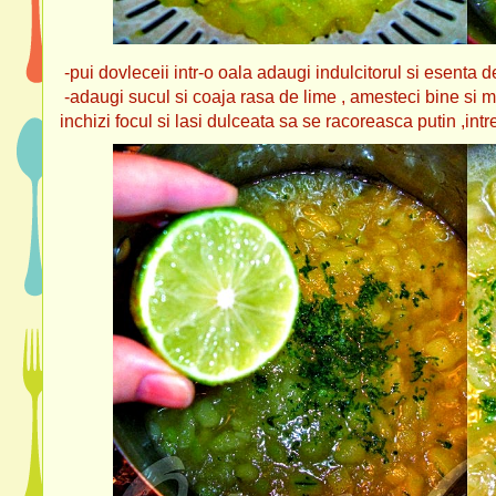
-pui dovleceii intr-o oala adaugi indulcitorul si esenta de
-adaugi sucul si coaja rasa de lime , amesteci bine si m
inchizi focul si lasi dulceata sa se racoreasca putin ,intr