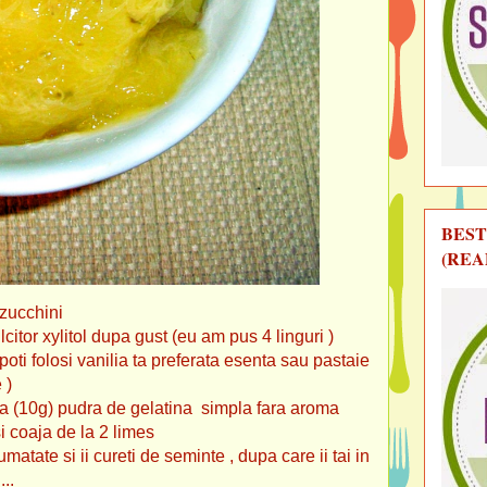
BEST
(REA
 zucchini
t (eu am pus 4 linguri )
poti folosi vanilia ta preferata esenta sau pastaie
e )
elatina simpla fara aroma
de la 2 limes
 jumatate si ii cureti de seminte , dupa care ii tai in
..