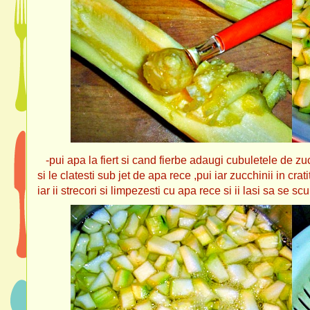
-pui apa la fiert si cand fierbe adaugi cubuletele de zuc
si le clatesti sub jet de apa rece ,pui iar zucchinii in crati
iar ii strecori si limpezesti cu apa rece si ii lasi sa se sc