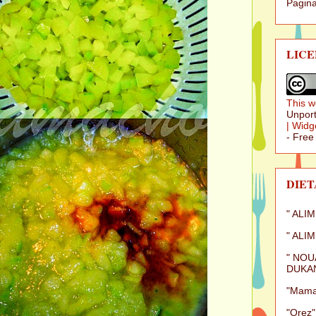
Pagina
LICE
This w
Unport
|
Widg
- Free
DIET
" ALI
" ALI
" NOU
DUKAN
"Mamal
"Orez"