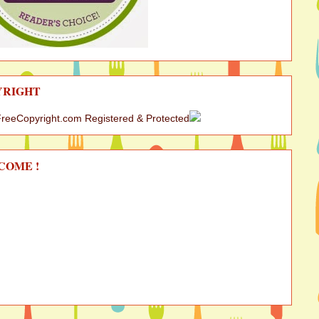
YRIGHT
COME !