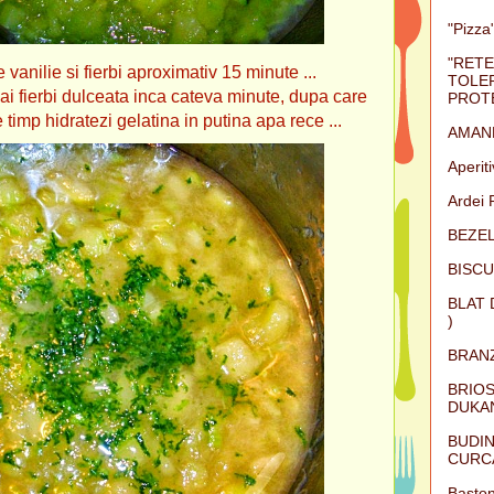
"Pizza"
"RETE
 vanilie si fierbi aproximativ 15 minute ...
TOLER
ai fierbi dulceata inca cateva minute, dupa care
PROTE
e timp hidratezi gelatina in putina apa rece ...
AMAN
Aperit
Ardei 
BEZEL
BISCU
BLAT 
)
BRAN
BRIOS
DUKAN
BUDIN
CURC
Baston