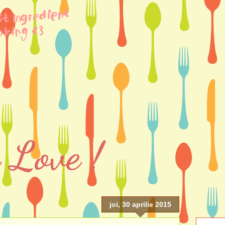
 Love !
joi, 30 aprilie 2015