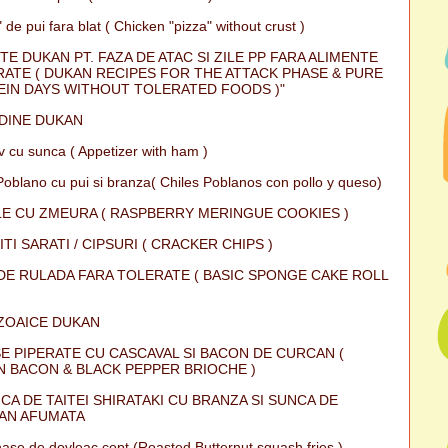
 de pui fara blat ( Chicken "pizza" without crust )
TE DUKAN PT. FAZA DE ATAC SI ZILE PP FARA ALIMENTE
ATE ( DUKAN RECIPES FOR THE ATTACK PHASE & PURE
IN DAYS WITHOUT TOLERATED FOODS )"
DINE DUKAN
iv cu sunca ( Appetizer with ham )
Poblano cu pui si branza( Chiles Poblanos con pollo y queso)
E CU ZMEURA ( RASPBERRY MERINGUE COOKIES )
ITI SARATI / CIPSURI ( CRACKER CHIPS )
DE RULADA FARA TOLERATE ( BASIC SPONGE CAKE ROLL
ZOAICE DUKAN
E PIPERATE CU CASCAVAL SI BACON DE CURCAN (
 BACON & BLACK PEPPER BRIOCHE )
CA DE TAITEI SHIRATAKI CU BRANZA SI SUNCA DE
AN AFUMATA
ase de dovleac copt (Roasted Butternut squash fries )