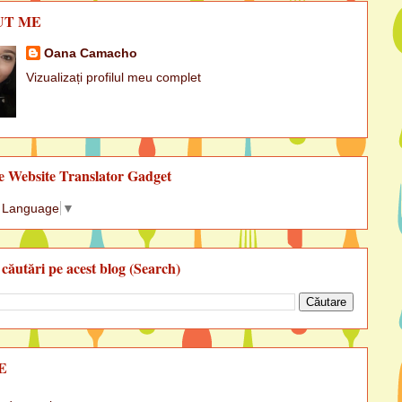
UT ME
Oana Camacho
Vizualizați profilul meu complet
e Website Translator Gadget
t Language
▼
 căutări pe acest blog (Search)
E