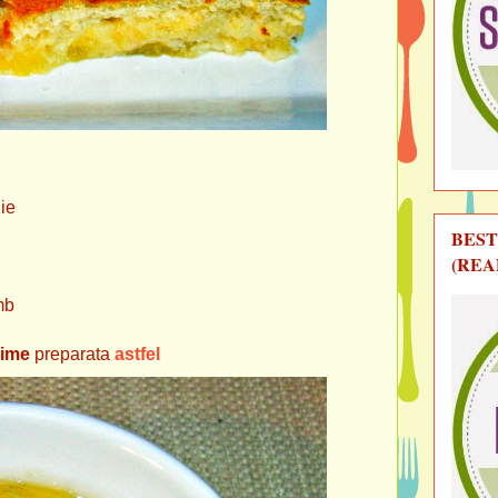
ie
BEST
(REA
b
lime
preparata
astfel