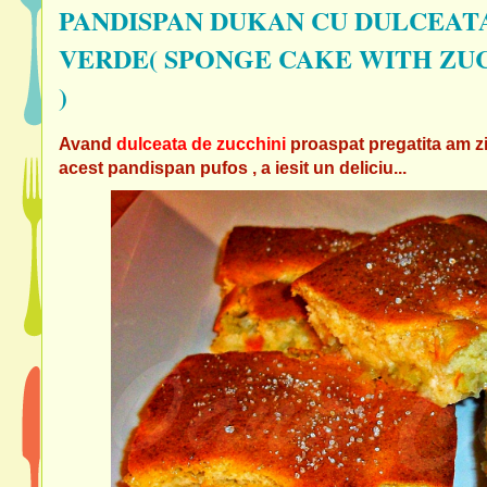
PANDISPAN DUKAN CU DULCEATA
VERDE( SPONGE CAKE WITH ZUC
)
Avand
dulceata de zucchini
proaspat pregatita am zis
acest pandispan pufos , a iesit un deliciu...