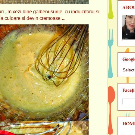
ABO
i , mixezi bine galbenusurile cu indulcitorul si
a culoare si devin cremoase ...
Googl
Selec
Faceţi
HOM