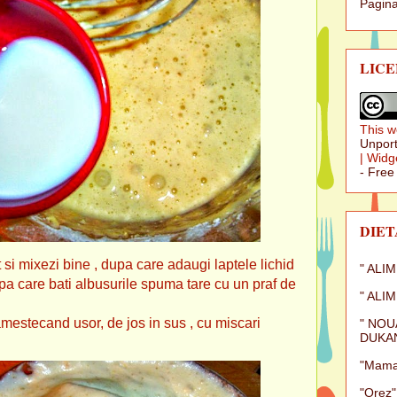
Pagina
LICE
This w
Unport
|
Widg
- Free
DIET
 si mixezi bine , dupa care adaugi laptele lichid
" ALI
upa care bati albusurile spuma tare cu un praf de
" ALI
amestecand usor, de jos in sus , cu miscari
" NOU
DUKAN
"Mamal
"Orez"