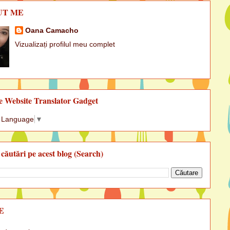
UT ME
Oana Camacho
Vizualizați profilul meu complet
e Website Translator Gadget
t Language
▼
 căutări pe acest blog (Search)
E