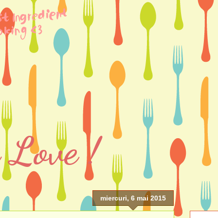
 Love !
miercuri, 6 mai 2015