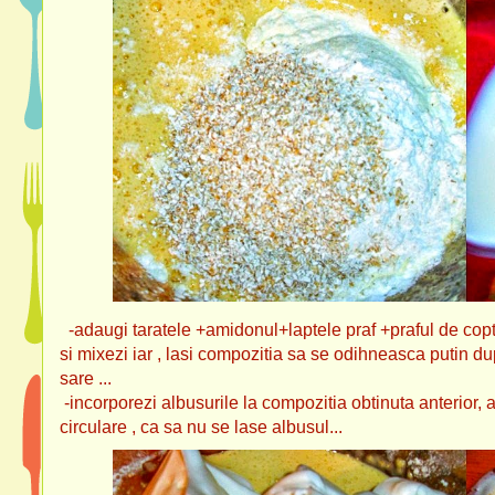
-adaugi taratele +amidonul+laptele praf +praful de copt
si mixezi iar , lasi compozitia sa se odihneasca putin d
sare ...
-incorporezi albusurile la compozitia obtinuta anterior, 
circulare , ca sa nu se lase albusul...