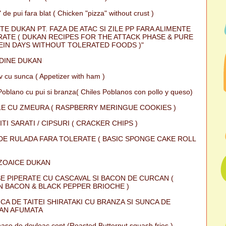
 de pui fara blat ( Chicken "pizza" without crust )
TE DUKAN PT. FAZA DE ATAC SI ZILE PP FARA ALIMENTE
ATE ( DUKAN RECIPES FOR THE ATTACK PHASE & PURE
IN DAYS WITHOUT TOLERATED FOODS )"
DINE DUKAN
iv cu sunca ( Appetizer with ham )
Poblano cu pui si branza( Chiles Poblanos con pollo y queso)
E CU ZMEURA ( RASPBERRY MERINGUE COOKIES )
ITI SARATI / CIPSURI ( CRACKER CHIPS )
DE RULADA FARA TOLERATE ( BASIC SPONGE CAKE ROLL
ZOAICE DUKAN
E PIPERATE CU CASCAVAL SI BACON DE CURCAN (
 BACON & BLACK PEPPER BRIOCHE )
CA DE TAITEI SHIRATAKI CU BRANZA SI SUNCA DE
AN AFUMATA
ase de dovleac copt (Roasted Butternut squash fries )