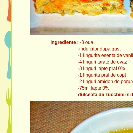
Ingrediente : -
3 oua
-indulcitor dupa gust
-1 lingurita esenta de vanil
-4 linguri tarate de ovaz
-3 linguri lapte praf 0%
-1 lingurita praf de copt
-2 linguri amidon de porum
-75ml lapte 0%
-
dulceata de zucchinii
si 