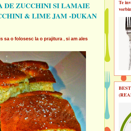
Te in
 DE ZUCCHINI SI LAMAIE
vorbi
CHINI & LIME JAM -DUKAN
 sa o folosesc la o prajitura , si am ales
BEST
(REA