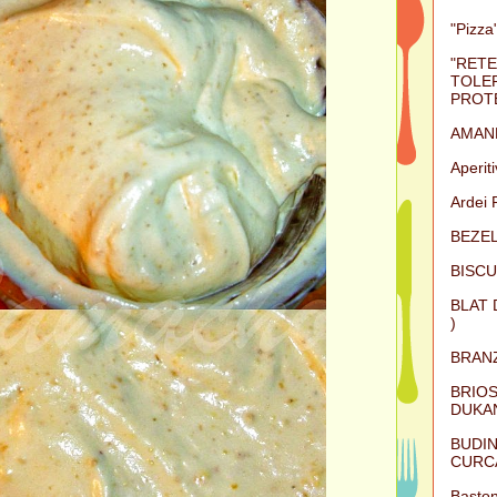
"Pizza"
"RETE
TOLER
PROTE
AMAN
Aperit
Ardei 
BEZEL
BISCU
BLAT 
)
BRAN
BRIOS
DUKAN
BUDIN
CURC
Baston