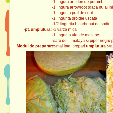
-1 lingura amidon de porumb
-1 lingura arrowroot (daca nu ai inlocuiest
-1 lingurita praf de copt
-1 lingurita drojdie uscata
-1/2 lingurita bicarbonat de sodiu
-pt. umplutura: -
1 varza mica
-1 lingurita ulei de masline
-sare de Himalaya si piper negru proas
Modul de preparare
:-mai intai prepari
umplutura :
-ta