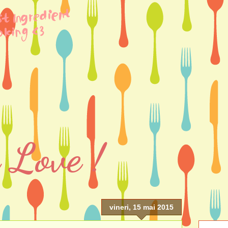
 Love !
vineri, 15 mai 2015