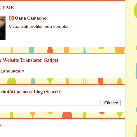
UT ME
Oana Camacho
Vizualizați profilul meu complet
e Website Translator Gadget
t Language
▼
 căutări pe acest blog (Search)
E