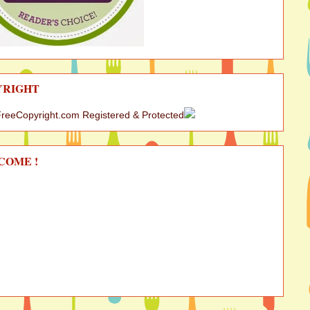
YRIGHT
COME !