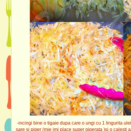
-incingi bine o tigaie dupa care o ungi cu 1 lingurita ul
sare si piper (mie imi place super piperata )si o calesti