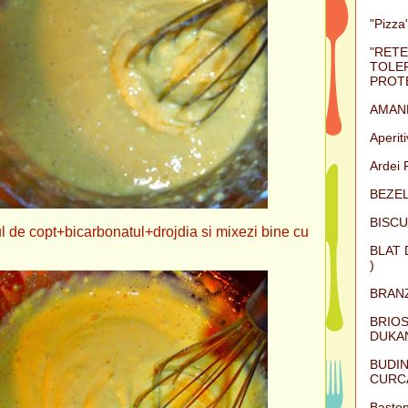
"Pizza"
"RETE
TOLER
PROTE
AMAN
Aperit
Ardei 
BEZEL
BISCU
 de copt+bicarbonatul+drojdia si mixezi bine cu
BLAT 
)
BRAN
BRIOS
DUKAN
BUDIN
CURC
Baston