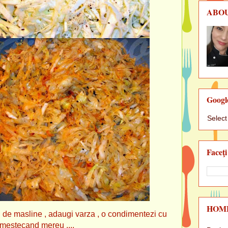
ABO
Googl
Selec
Faceţi
HOM
ei de masline , adaugi varza , o condimentezi cu
 amestecand mereu ....