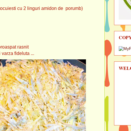
i cu 2 linguri amidon de porumb)
COP
pat rasnit
i varza fideluta ...
WEL