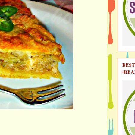
BEST
(REA