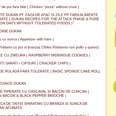
 de pui fara blat ( Chicken "pizza" without crust )
TE DUKAN PT. FAZA DE ATAC SI ZILE PP FARA ALIMENTE
ATE ( DUKAN RECIPES FOR THE ATTACK PHASE & PURE
IN DAYS WITHOUT TOLERATED FOODS )"
DINE DUKAN
iv cu sunca ( Appetizer with ham )
Poblano cu pui si branza( Chiles Poblanos con pollo y queso)
E CU ZMEURA ( RASPBERRY MERINGUE COOKIES )
ITI SARATI / CIPSURI ( CRACKER CHIPS )
DE RULADA FARA TOLERATE ( BASIC SPONGE CAKE ROLL
ZOAICE DUKAN
E PIPERATE CU CASCAVAL SI BACON DE CURCAN (
 BACON & BLACK PEPPER BRIOCHE )
CA DE TAITEI SHIRATAKI CU BRANZA SI SUNCA DE
AN AFUMATA
ase de dovleac copt (Roasted Butternut squash fries )