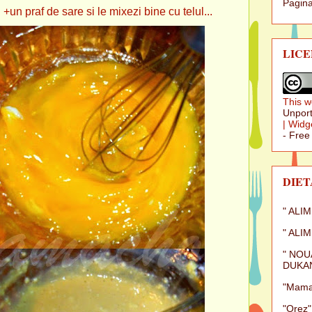
Pagina
 +un praf de sare si le mixezi bine cu telul...
LICE
This w
Unport
|
Widg
- Free
DIET
" ALI
" ALI
" NOU
DUKAN
"Mamal
"Orez"