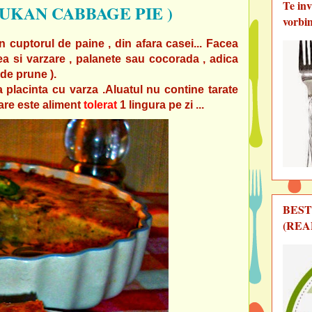
Te in
DUKAN CABBAGE PIE )
vorbi
n cuptorul de paine , din afara casei... Facea
ea si varzare , palanete sau cocorada , adica
 de prune ).
 placinta cu varza .
Aluatul nu contine tarate
are este aliment
tolerat
1 lingura pe zi ...
BEST
(REA