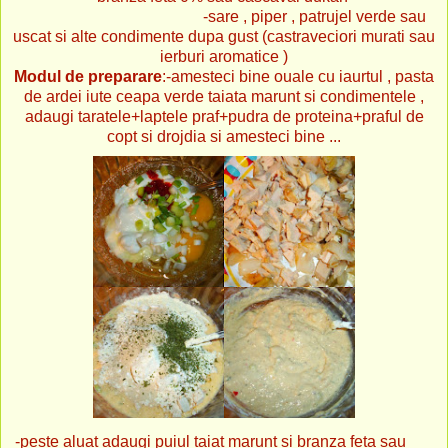
-sare , piper , patrujel verde sau
uscat si alte condimente dupa gust (castraveciori murati sau
ierburi aromatice )
Modul de preparare
:-amesteci bine ouale cu iaurtul , pasta
de ardei iute ceapa verde taiata marunt si condimentele ,
adaugi taratele+laptele praf+pudra de proteina+praful de
copt si drojdia si amesteci bine ...
-peste aluat adaugi puiul taiat marunt si branza feta sau