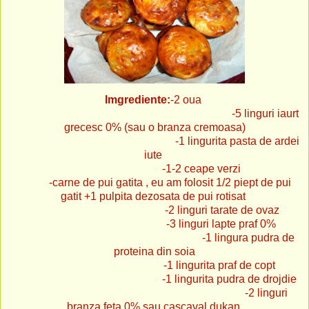
Imgrediente:
-2 oua
-5 linguri iaurt
grecesc 0% (sau o branza cremoasa)
-1 lingurita pasta de ardei
iute
-1-2 ceape verzi
-carne de pui gatita , eu am folosit 1/2 piept de pui
gatit +1 pulpita dezosata de pui rotisat
-2 linguri tarate de ovaz
-3 linguri lapte praf 0%
-1 lingura pudra de
proteina din soia
-1 lingurita praf de copt
-1 lingurita pudra de drojdie
-2 linguri
branza feta 0% sau cascaval dukan