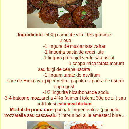
Ingrediente:-
500g carne de vita 10% grasime
-2 oua
-1 lingura de mustar fara zahar
-1 lingurita pasta de ardei iute
-1 lingura patrunjel verde sau uscat
-1 ceapa mica taiata marunt
sau fulgi de ceapa uscata
-1 lingura tarate de psyllium
-sare de Himalaya ,piper negru, paprika si pudra de usuroi
dupa gust
-1/2 lingurita bicarbonat de sodiu
-3-4 batoane mozzarella 4%g (aliment tolerat 30g pe zi ) sau
poti folosi
cascaval dukan
Modul de preparare
:-puitoate ingredientele (pai putin
mozzarella sau cascavalul ) intr-un bol si le amesteci bine ...