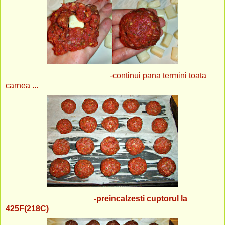
-continui pana termini toata
carnea ...
-preincalzesti cuptorul la
425F(218C)