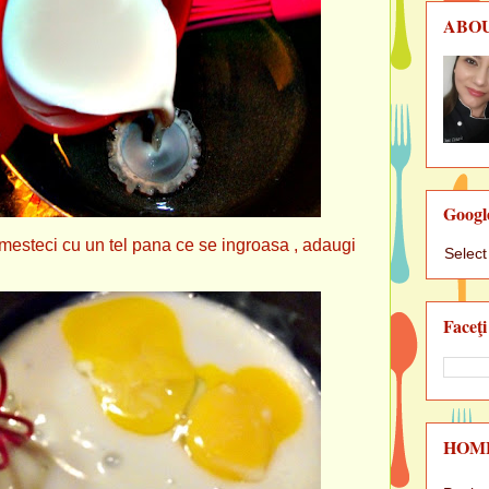
ABO
Googl
amesteci cu un tel pana ce se ingroasa , adaugi
Selec
Faceţi
HOM