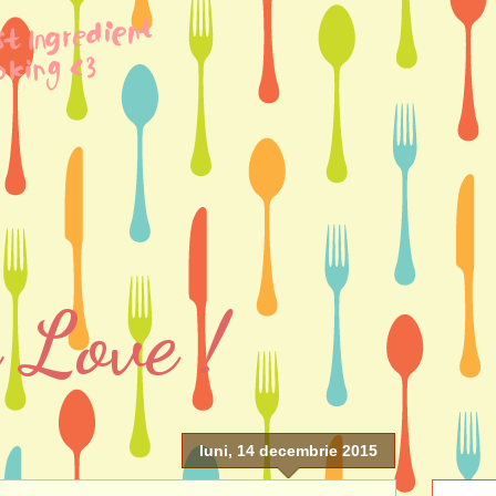
 Love !
luni, 14 decembrie 2015