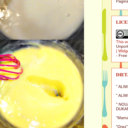
Pagina
LICE
This w
Unport
|
Widg
- Free
DIET
" ALI
" ALI
" NOU
DUKAN
"Mamal
"Orez"