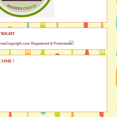
YRIGHT
COME !