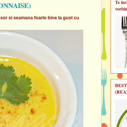
Te in
ONNAISE)
vorbi
sor si seamana foarte bine la gust cu
BEST
(REA