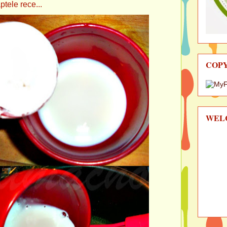
rece...
COP
WEL