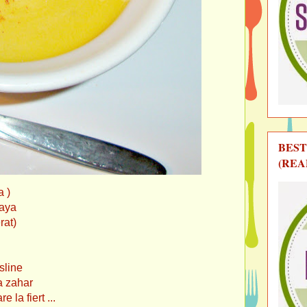
BEST
(REA
a )
ya
t)
ine
ahar
 la fiert ...