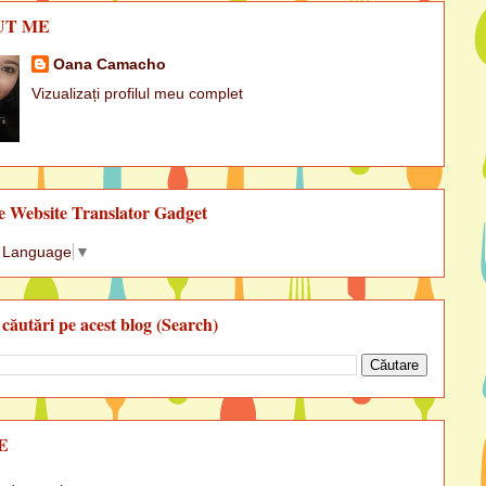
UT ME
Oana Camacho
Vizualizați profilul meu complet
e Website Translator Gadget
t Language
▼
 căutări pe acest blog (Search)
E