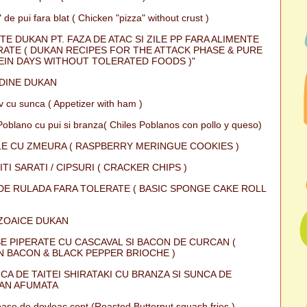
 de pui fara blat ( Chicken "pizza" without crust )
TE DUKAN PT. FAZA DE ATAC SI ZILE PP FARA ALIMENTE
ATE ( DUKAN RECIPES FOR THE ATTACK PHASE & PURE
IN DAYS WITHOUT TOLERATED FOODS )"
DINE DUKAN
iv cu sunca ( Appetizer with ham )
Poblano cu pui si branza( Chiles Poblanos con pollo y queso)
E CU ZMEURA ( RASPBERRY MERINGUE COOKIES )
ITI SARATI / CIPSURI ( CRACKER CHIPS )
DE RULADA FARA TOLERATE ( BASIC SPONGE CAKE ROLL
ZOAICE DUKAN
E PIPERATE CU CASCAVAL SI BACON DE CURCAN (
 BACON & BLACK PEPPER BRIOCHE )
CA DE TAITEI SHIRATAKI CU BRANZA SI SUNCA DE
AN AFUMATA
ase de dovleac copt (Roasted Butternut squash fries )