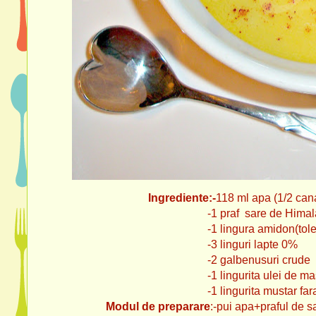
Ingrediente:-
118 ml apa (1/2 can
-1 praf sare de Himala
-1 lingura amidon(tolera
-3 linguri lapte 0%
-2 galbenusuri crude
-1 lingurita ulei de masl
-1 lingurita mustar fara z
Modul de preparare
:-pui apa+praful de sare