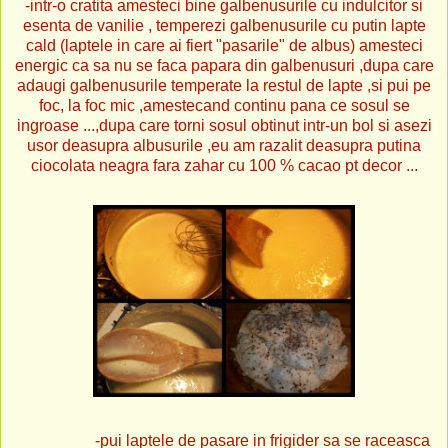
-intr-o cratita amesteci bine galbenusurile cu indulcitor si
esenta de vanilie , temperezi galbenusurile cu putin lapte
cald (laptele in care ai fiert "pasarile" de albus) amesteci
energic ca sa nu se faca papara din galbenusuri ,dupa care
adaugi galbenusurile temperate la restul de lapte ,si pui pe
foc, la foc mic ,amestecand continu pana ce sosul se
ingroase ...,dupa care torni sosul obtinut intr-un bol si asezi
usor deasupra albusurile ,eu am razalit deasupra putina
ciocolata neagra fara zahar cu 100 % cacao pt decor ...
-pui laptele de pasare in frigider sa se raceasca