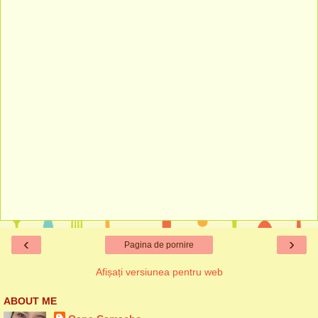
‹
›
Pagina de pornire
Afișați versiunea pentru web
ABOUT ME