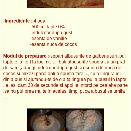
-
Ingrediente
:-4 oua
-500 ml lapte 0%
-indulcitor dupa gust
-esenta de vanilie
-esenta nuca de cocos
Modul de preparare
:-separi albusurile de galbenusuri ,pui
laptele la fiert la foc mic ..., bati albusurile spuma cu un praf
de sare ,adaugi indulcitor dupa gust si esenta de nuca de
cocos si mixezi pana obti o spuma tare ..., cu o lingura iei
din albus si ajutandu-te de o alta lingura pui albusul in lapte
,le lasi cam 30 de secunde si apoi le intorci pe cealalta parte
,sa nu pui prea multe in acelasi timp pt ca albusul se umfla
...