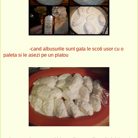
-cand albusurile sunt gata le scoti usor cu o
paleta si le asezi pe un platou