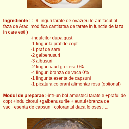
Ingrediente :-
:- 9 linguri tarate de ovaz(eu le-am facut pt
faza de Atac ,modifica cantitatea de tarate in functie de faza
in care esti )
-indulcitor dupa gust
-1 lingurita praf de copt
-1 praf de sare
-2 galbenusuri
-3 albusuri
-2 linguri iaurt grecesc 0%
-4 linguri branza de vaca 0%
-1 lingurita esenta de capsuni
-1 picatura colorant alimentar rosu (optional)
Modul de preparae
:-intr-un bol amesteci taratele +praful de
copt +indulcitorul +galbenusurile +iaurtul+branza de
vaci+esenta de capsuni+colorantul daca folosesti ...