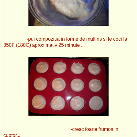
-pui compozitia in forme de muffins si le coci la
350F (180C) aproximativ 25 minute ...
-cresc foarte frumos in
cuptor...