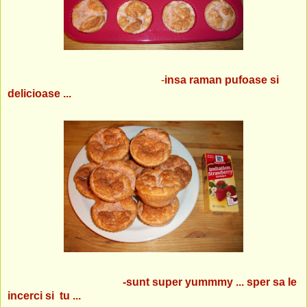
-
insa raman pufoase si
delicioase ...
-sunt super yummmy ... sper sa le
incerci si tu ...