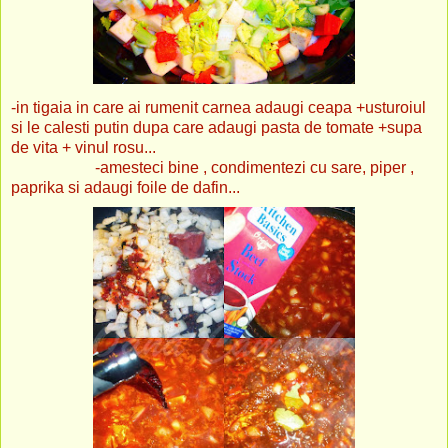
-in tigaia in care ai rumenit carnea adaugi ceapa +usturoiul
si le calesti putin dupa care adaugi pasta de tomate +supa
de vita + vinul rosu...
-amesteci bine , condimentezi cu sare, piper ,
paprika si adaugi foile de dafin...