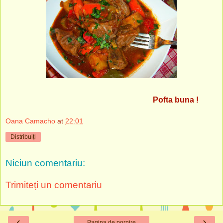
Pofta buna !
Oana Camacho
at
22:01
Distribuiți
Niciun comentariu:
Trimiteți un comentariu
‹
›
Pagina de pornire