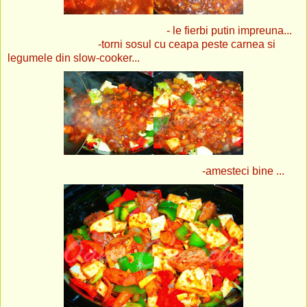
- le fierbi putin impreuna...
-torni sosul cu ceapa peste carnea si
legumele din slow-cooker...
-amesteci bine ...