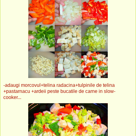
-adaugi morcovul+telina radacina+tulpinile de telina
+pastarnacu +ardeii peste bucatile de carne in slow-
cooker...