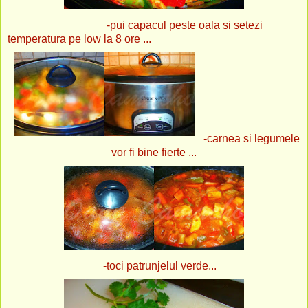
-pui capacul peste oala si setezi
temperatura pe low la 8 ore ...
-carnea si legumele
vor fi bine fierte ...
-toci patrunjelul verde...