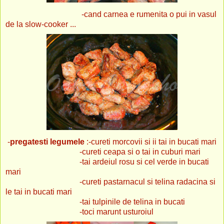
-cand carnea e rumenita o pui in vasul
de la slow-cooker ...
-
pregatesti legumele
:-cureti morcovii si ii tai in bucati mari
-cureti ceapa si o tai in cuburi mari
-tai ardeiul rosu si cel verde in bucati
mari
-cureti pastarnacul si telina radacina si
le tai in bucati mari
-tai tulpinile de telina in bucati
-toci marunt usturoiul