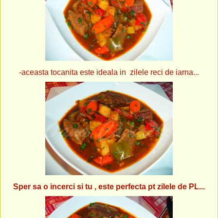
-aceasta tocanita este ideala in zilele reci de iarna...
Sper sa o incerci si tu , este perfecta pt zilele de PL...