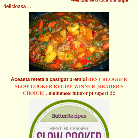
-vei obtine o tocanita super
delicioasa ...
BEST BLOGGER
Aceasta reteta a castigat premiul
SLOW COOKER RECIPE WINNER (READER'S
CHOICE)
multumesc tuturor pt suport !!!!
,