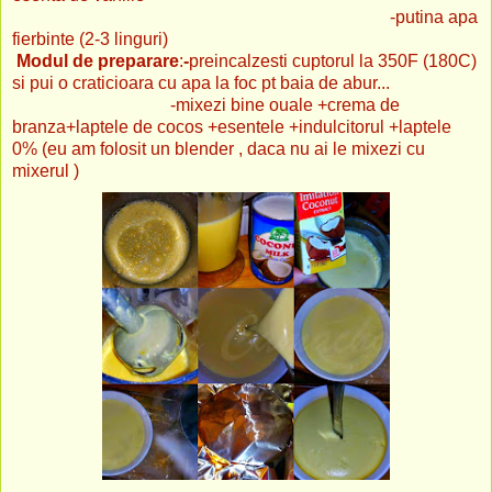
-putina apa
fierbinte (2-3 linguri)
Modul de preparare
:
-
preincalzesti cuptorul la 350F (180C)
si pui o craticioara cu apa la foc pt baia de abur...
-mixezi bine ouale +crema de
branza+laptele de cocos +esentele +indulcitorul +laptele
0% (eu am folosit un blender , daca nu ai le mixezi cu
mixerul )