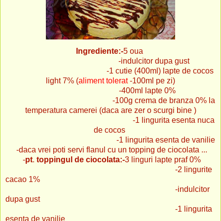
Ingrediente:-
5 oua
-indulcitor dupa gust
-1 cutie (400ml) lapte de cocos
light 7% (
aliment tolerat
-100ml pe zi)
-400ml lapte 0%
-100g crema de branza 0% la
temperatura camerei (daca are zer o scurgi bine )
-1 lingurita esenta nuca
de cocos
-1 lingurita esenta de vanilie
-daca vrei poti servi flanul cu un topping de ciocolata ...
-
pt
.
toppingul de ciocolata:-
3 linguri lapte praf 0%
-2 lingurite
cacao 1%
-indulcitor
dupa gust
-1 lingurita
esenta de vanilie