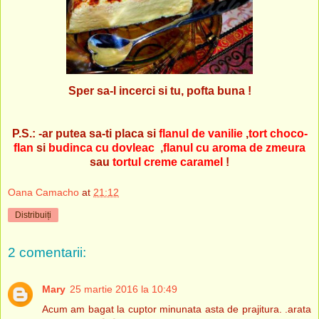
Sper sa-l incerci si tu, pofta buna !
P.S.: -ar putea sa-ti placa si
flanul de vanilie
,
tort choco-
flan
si
budinca cu dovleac
,
flanul cu aroma de zmeura
sau
tortul creme caramel
!
Oana Camacho
at
21:12
Distribuiți
2 comentarii:
Mary
25 martie 2016 la 10:49
Acum am bagat la cuptor minunata asta de prajitura. .arata