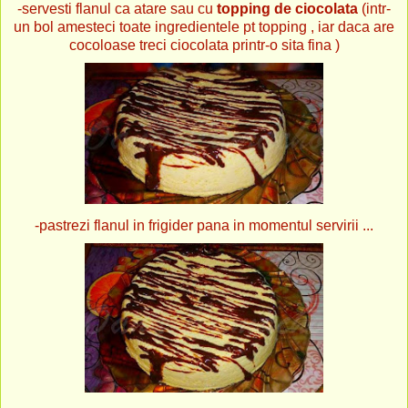
-servesti flanul ca atare sau cu
topping de ciocolata
(intr-
un bol amesteci toate ingredientele pt topping , iar daca are
cocoloase treci ciocolata printr-o sita fina )
-pastrezi flanul in frigider pana in momentul servirii ...