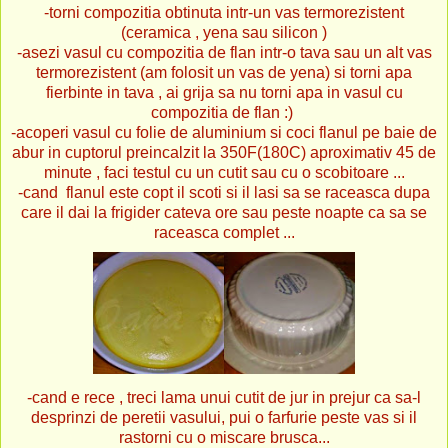
-torni compozitia obtinuta intr-un vas termorezistent
(ceramica , yena sau silicon )
-asezi vasul cu compozitia de flan intr-o tava sau un alt vas
termorezistent (am folosit un vas de yena) si torni apa
fierbinte in tava , ai grija sa nu torni apa in vasul cu
compozitia de flan :)
-acoperi vasul cu folie de aluminium si coci flanul pe baie de
abur in cuptorul preincalzit la 350F(180C) aproximativ 45 de
minute , faci testul cu un cutit sau cu o scobitoare ...
-cand flanul este copt il scoti si il lasi sa se raceasca dupa
care il dai la frigider cateva ore sau peste noapte ca sa se
raceasca complet ...
-cand e rece , treci lama unui cutit de jur in prejur ca sa-l
desprinzi de peretii vasului, pui o farfurie peste vas si il
rastorni cu o miscare brusca...