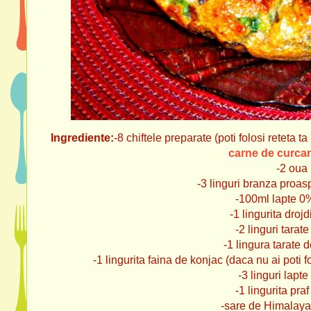
Ingrediente:
-8 chiftele preparate (poti folosi reteta ta
carne de curcan
-2 oua
-3 linguri branza proa
-100ml lapte 0
-1 lingurita droj
-2 linguri tarat
-1 lingura tarate 
-1 lingurita faina de konjac (daca nu ai poti f
-3 linguri lapt
-1 lingurita pra
-sare de Himalay