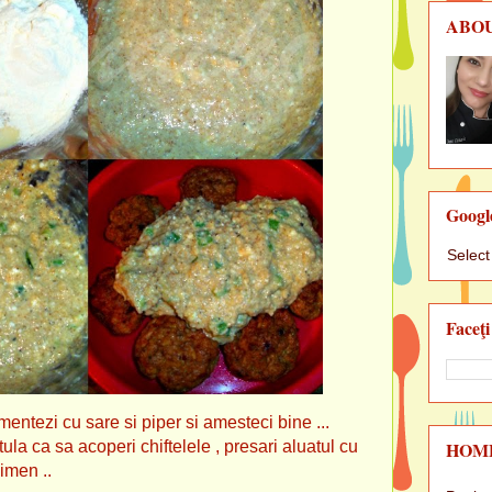
ABO
Googl
Selec
Faceţi
entezi cu sare si piper si amesteci bine ...
HOM
atula ca sa acoperi chiftelele , presari aluatul cu
imen ..