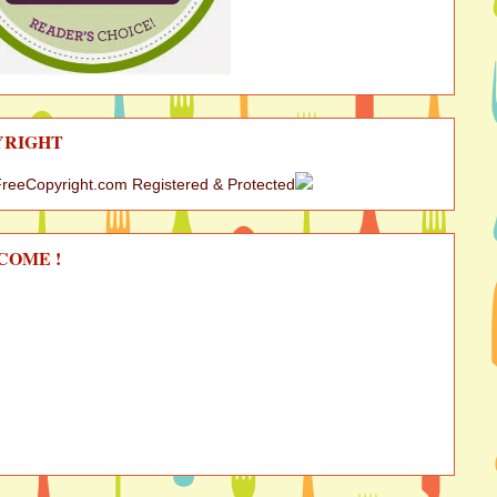
YRIGHT
COME !