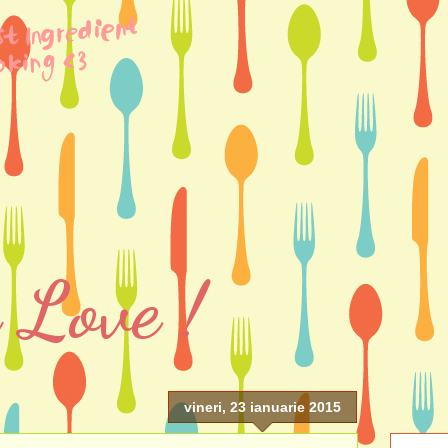
 Love !
vineri, 23 ianuarie 2015