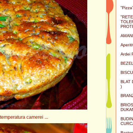
"Pizza"
"RETE
TOLER
PROTE
AMAN
Aperit
Ardei 
BEZEL
BISCU
BLAT 
)
BRAN
BRIOS
DUKAN
 temperatura camerei ...
BUDIN
CURC
Baston