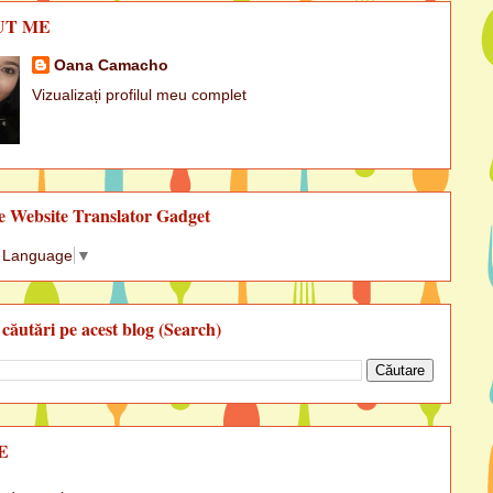
UT ME
Oana Camacho
Vizualizați profilul meu complet
e Website Translator Gadget
t Language
▼
 căutări pe acest blog (Search)
E