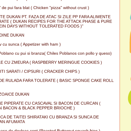
 de pui fara blat ( Chicken "pizza" without crust )
TE DUKAN PT. FAZA DE ATAC SI ZILE PP FARA ALIMENTE
ATE ( DUKAN RECIPES FOR THE ATTACK PHASE & PURE
IN DAYS WITHOUT TOLERATED FOODS )"
DINE DUKAN
iv cu sunca ( Appetizer with ham )
Poblano cu pui si branza( Chiles Poblanos con pollo y queso)
E CU ZMEURA ( RASPBERRY MERINGUE COOKIES )
ITI SARATI / CIPSURI ( CRACKER CHIPS )
DE RULADA FARA TOLERATE ( BASIC SPONGE CAKE ROLL
ZOAICE DUKAN
E PIPERATE CU CASCAVAL SI BACON DE CURCAN (
 BACON & BLACK PEPPER BRIOCHE )
CA DE TAITEI SHIRATAKI CU BRANZA SI SUNCA DE
AN AFUMATA
ase de dovleac copt (Roasted Butternut squash fries )