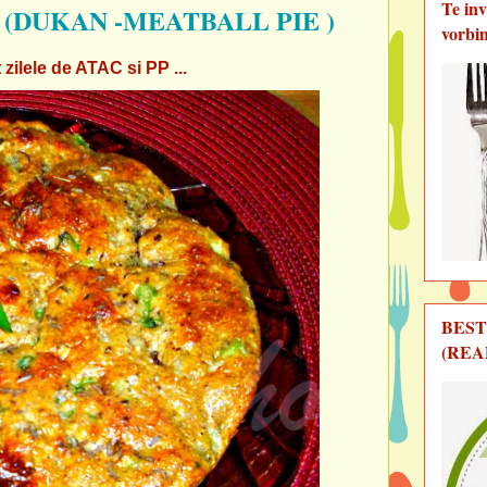
Te in
(DUKAN -MEATBALL PIE )
vorbi
 zilele de ATAC si PP ...
BEST
(REA