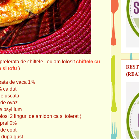
 preferata de chiftele , eu am folosit
chiftele cu
BEST
 si tofu
)
(REA
spata de vaca 1%
% caldut
die uscata
e de ovaz
de psyllium
olosi 2 linguri de amidon ca si tolerat )
e praf 0%
f de copt
a dupa gust