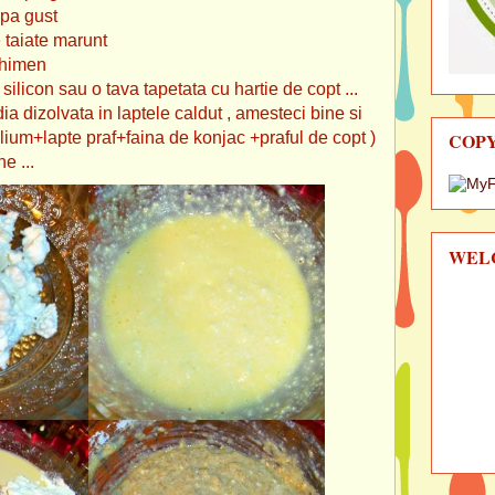
upa gust
e taiate marunt
chimen
 silicon sau o tava tapetata cu hartie de copt ...
ia dizolvata in laptele caldut , amesteci bine si
lium+lapte praf+faina de konjac +praful de copt )
COP
e ...
WEL