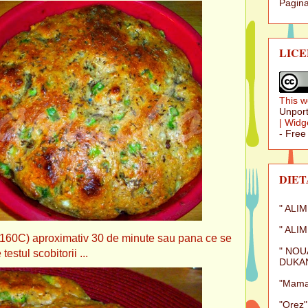
Pagina
LICE
This w
Unport
|
Widg
- Free
DIET
" ALI
" ALI
25F(160C) aproximativ 30 de minute sau pana ce se
" NOU
estul scobitorii ...
DUKAN
"Mamal
"Orez"