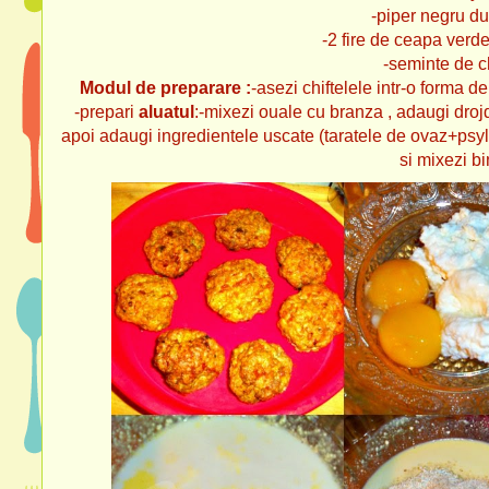
-piper negru d
-2 fire de ceapa verd
-seminte de 
Modul de preparare :
-asezi chiftelele intr-o forma de
-prepari
aluatul
:-mixezi ouale cu branza , adaugi drojd
apoi adaugi ingredientele uscate (taratele de ovaz+psyl
si mixezi bin