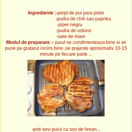
Ingrediente :-
piept de pui para piele
-pudra de chili sau paprika
-piper negru
-pudra de usturoi
-sare de mare
Modul de preparare :-
puiul se condimenteaza bine si se
pune pe gratarul incins bine ,se prajeste aproximativ 10-15
minute pe fiecare parte ...
-
poti sevi puiul cu sos de hrean...