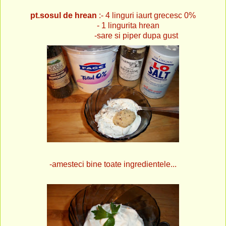
pt.sosul de hrean
:- 4 linguri iaurt grecesc 0%
- 1 lingurita hrean
-sare si piper dupa gust
-amesteci bine toate ingredientele...