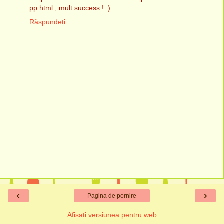
pp.html , mult success ! :)
Răspundeți
‹
›
Pagina de pornire
Afișați versiunea pentru web