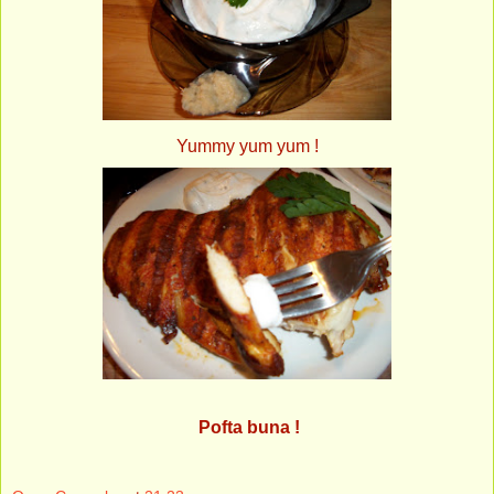
Yummy yum yum !
Pofta buna !