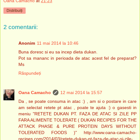
Oana Camacho
at
21:23
Distribuiți
2 comentarii:
Anonim
11 mai 2014 la 10:46
Buna doresc si eu sa incep dieta dukan.
Pot sa mananc in perioada de atac acest fel de preparat?
Ms
Răspundeți
Oana Camacho
12 mai 2014 la 15:57
Da , se poate consuma in atac :) , am si o postare in care
am selectat retete pt atac , poate te ajuta :) o gasesti in
meniu "RETETE DUKAN PT. FAZA DE ATAC SI ZILE PP
FARA ALIMENTE TOLERATE ( DUKAN RECIPES FOR THE
ATTACK PHASE & PURE PROTEIN DAYS WITHOUT
TOLERATED FOODS )" http://www.oana-camacho-
recipes.com/2014/03/retete-dukan-pt-faza-de-atac-si-zile-