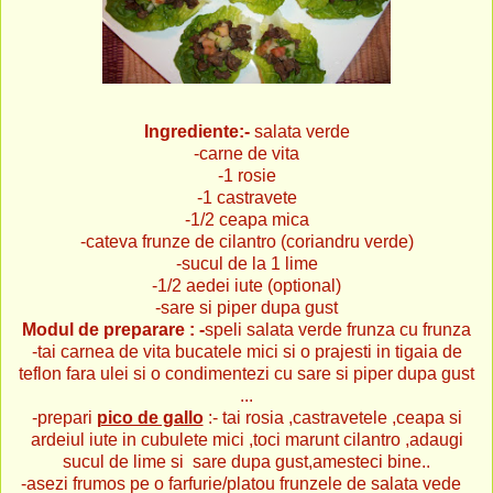
Ingrediente:-
salata verde
-carne de vita
-1 rosie
-1 castravete
-1/2 ceapa mica
-cateva frunze de cilantro (coriandru verde)
-sucul de la 1 lime
-1/2 aedei iute (optional)
-sare si piper dupa gust
Modul de preparare : -
speli salata verde frunza cu frunza
-tai carnea de vita bucatele mici si o prajesti in tigaia de
teflon fara ulei si o condimentezi cu sare si piper dupa gust
...
-prepari
pico de gallo
:- tai rosia ,castravetele ,ceapa si
ardeiul iute in cubulete mici ,toci marunt cilantro ,adaugi
sucul de lime si sare dupa gust,amesteci bine..
-asezi frumos pe o farfurie/platou frunzele de salata vede