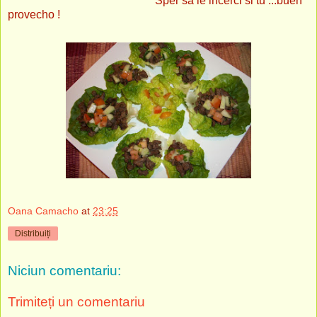
Sper sa le incerci si tu ...buen
provecho !
Oana Camacho
at
23:25
Distribuiți
Niciun comentariu:
Trimiteți un comentariu