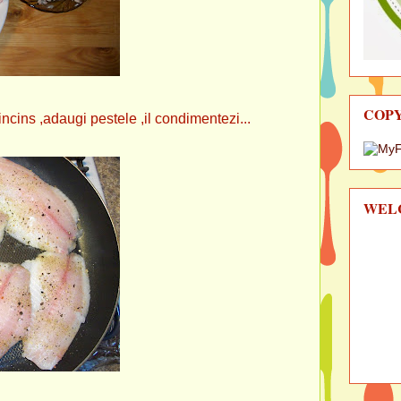
COP
 incins ,adaugi pestele ,il condimentezi...
WEL