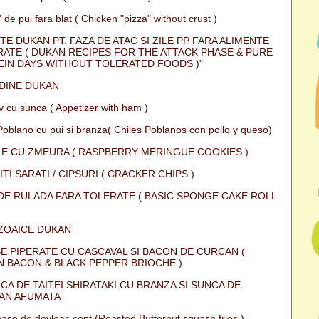
 de pui fara blat ( Chicken "pizza" without crust )
TE DUKAN PT. FAZA DE ATAC SI ZILE PP FARA ALIMENTE
ATE ( DUKAN RECIPES FOR THE ATTACK PHASE & PURE
IN DAYS WITHOUT TOLERATED FOODS )"
DINE DUKAN
iv cu sunca ( Appetizer with ham )
Poblano cu pui si branza( Chiles Poblanos con pollo y queso)
E CU ZMEURA ( RASPBERRY MERINGUE COOKIES )
ITI SARATI / CIPSURI ( CRACKER CHIPS )
DE RULADA FARA TOLERATE ( BASIC SPONGE CAKE ROLL
ZOAICE DUKAN
E PIPERATE CU CASCAVAL SI BACON DE CURCAN (
 BACON & BLACK PEPPER BRIOCHE )
CA DE TAITEI SHIRATAKI CU BRANZA SI SUNCA DE
AN AFUMATA
ase de dovleac copt (Roasted Butternut squash fries )