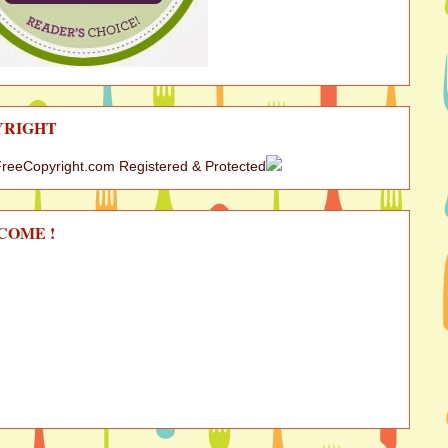
YRIGHT
COME !