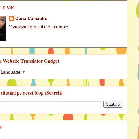
UT ME
Oana Camacho
Vizualizați profilul meu complet
e Website Translator Gadget
t Language
▼
 căutări pe acest blog (Search)
E