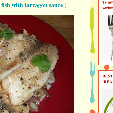
Te in
 fish with tarragon sauce )
vorbi
BEST
(REA