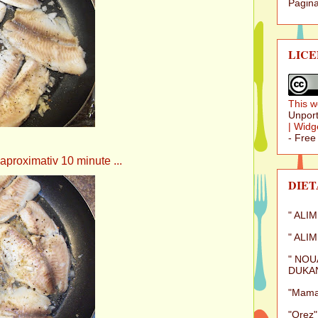
Pagina
LICE
This w
Unport
|
Widg
- Free
 aproximativ 10 minute ...
DIET
" ALI
" ALI
" NOU
DUKAN
"Mamal
"Orez"