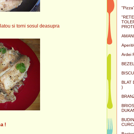
"Pizza"
"RETE
TOLER
platou si torni sosul deasupra
PROTE
AMAN
Aperit
Ardei 
BEZEL
BISCU
BLAT 
)
BRAN
BRIOS
DUKAN
BUDIN
CURC
a !
Baston