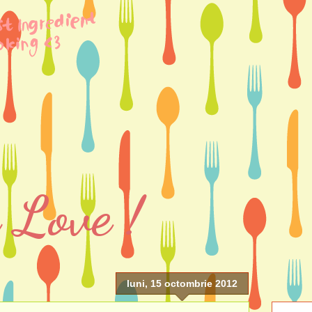
 Love !
luni, 15 octombrie 2012