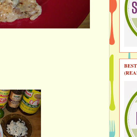
BEST
(REA