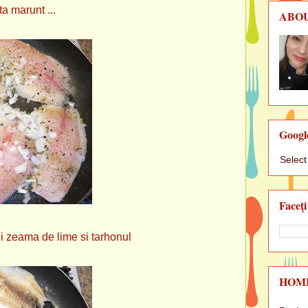
a marunt ...
ABO
Googl
Selec
Faceţi
ama de lime si tarhonul
HOM