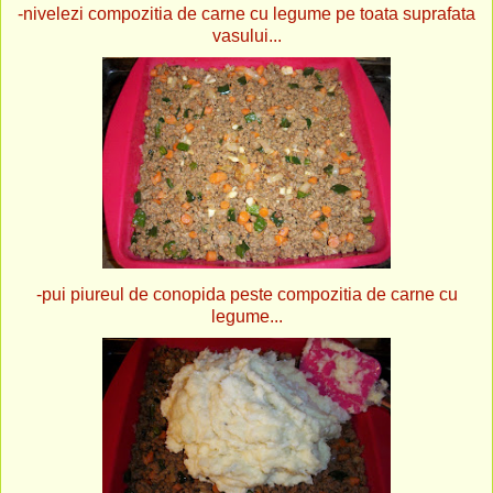
-nivelezi compozitia de carne cu legume pe toata suprafata
vasului...
-pui piureul de conopida peste compozitia de carne cu
legume...