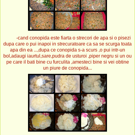
-cand conopida este fiarta o strecori de apa si o pisezi
dupa care o pui inapoi in strecuratoare ca sa se scurga toata
apa din ea ...,dupa ce conopida s-a scurs ,o pui intr-un
bol,adaugi iaurtul,sare,pudra de usturoi ,piper negru si un ou
pe care il bati bine cu furculita ,amesteci bine si vei obtine
un piure de conopida...