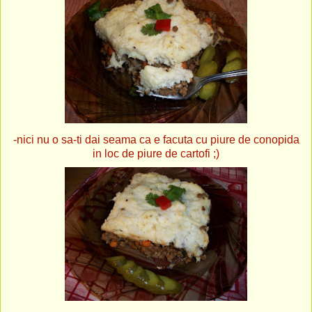
-nici nu o sa-ti dai seama ca e facuta cu piure de conopida
in loc de piure de cartofi ;)